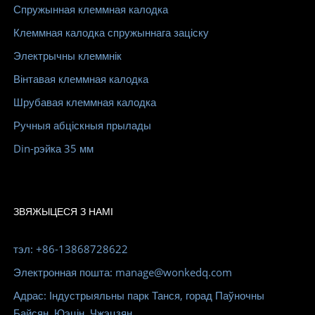
Спружынная клеммная калодка
Клеммная калодка спружыннага заціску
Электрычны клеммнік
Вінтавая клеммная калодка
Шрубавая клеммная калодка
Ручныя абціскныя прылады
Din-рэйка 35 мм
ЗВЯЖЫЦЕСЯ З НАМІ
тэл: +86-13868728622
Электронная пошта: manage@wonkedq.com
Адрас: Індустрыяльны парк Танся, горад Паўночны
Байсян, Юэцін, Чжэцзян