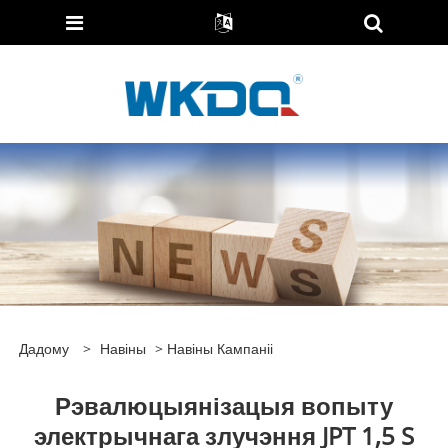
Дадому
>
Навіны
>
Навіны Кампаніі
Рэвалюцыянізацыя вопыту
электрычнага злучэння JPT 1,5 S