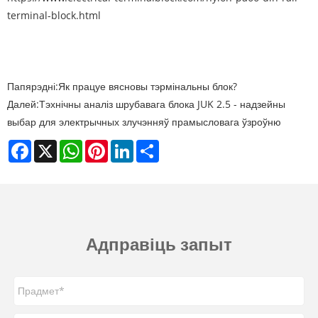
terminal-block.html
Папярэдні:
Як працуе вясновы тэрмінальны блок?
Далей:
Тэхнічны аналіз шрубавага блока JUK 2.5 - надзейны
выбар для электрычных злучэнняў прамысловага ўзроўню
Facebook
X
WhatsApp
Pinterest
LinkedIn
Share
Адправіць запыт