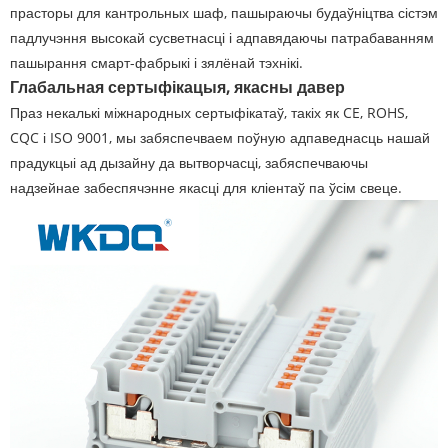
прасторы для кантрольных шаф, пашыраючы будаўніцтва сістэм
падлучэння высокай сусветнасці і адпавядаючы патрабаванням
пашырання смарт-фабрыкі і зялёнай тэхнікі.
Глабальная сертыфікацыя, якасны давер
Праз некалькі міжнародных сертыфікатаў, такіх як CE, ROHS,
CQC і ISO 9001, мы забяспечваем поўную адпаведнасць нашай
прадукцыі ад дызайну да вытворчасці, забяспечваючы
надзейнае забеспячэнне якасці для кліентаў па ўсім свеце.