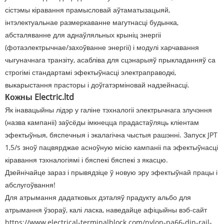
сістэмы кіравання прамысловай аўтаматызацыяй,
інтэлектуальнае размеркаванне магутнасці будынка,
абсталяванне для аднаўляльных крыніц энергіі
(фотаэлектрычнае/захоўванне энергіі) і модулі харчавання
чыгуначнага транзіту, асабліва для сцэнарыяў прыкладанняў са
строгімі стандартамі эфектыўнасці электраправодкі,
выкарыстання прасторы і доўгатэрміновай надзейнасці.
Кожны Electric.ltd
Як інавацыйны лідэр у галіне тэхналогіі электрычнага злучэння
(назва кампаніі) заўсёды імкнецца прадастаўляць кліентам
эфектыўныя, бяспечныя і экалагічна чыстыя рашэнні. Запуск JPT
1,5/s зноў пацвярджае асноўную місію кампаніі па эфектыўнасці
кіравання тэхналогіямі і бяспекі бяспекі з якасцю.
Дзейнічайце зараз і прывядзіце ў новую эру эфектыўнай працы і
абслугоўвання!
Для атрымання дадатковых дэталяў прадукту альбо для
атрымання ўзораў, калі ласка, наведайце афіцыйны вэб-сайт
https://www.electrical-terminalblock.com/nylon-pa66-din-rail-