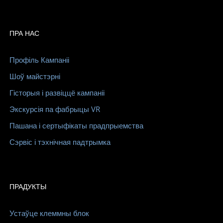
ПРА НАС
Профіль Кампаніі
Шоў майстэрні
Гісторыя і развіццё кампаніі
Экскурсія па фабрыцы VR
Пашана і сертыфікаты прадпрыемства
Сэрвіс і тэхнічная падтрымка
ПРАДУКТЫ
Устаўце клеммны блок