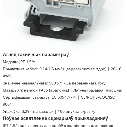
Агляд тэхнічных параметраў
Мадэль: JPT 1,5/с
Прыдатныя кабелі: 0,14-1,5 мм² (цвёрдае/гнуткае ядро) | 26-16
AWG
Значэнне намінальнага: 500 У/17,5а пераменнага току
Матэрыял: нейлон PA66 (абалонка) | Латунь (базавая пласціна)
Сертыфікацыя: стандарт IEC 60947-7-1 | CE/ROHS/CQC/ISO
9001
Упакоўка: 3,29 г на кавалак | 100 штук за скрынку
Поўнае асвятленне сцэнарыяў прыкладанняў
JPT 1.5/s падыходзіць для палёў з вялікім попытам, такіх як