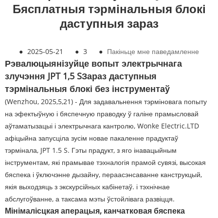
Бясплатныя тэрмінальныя блокі
даступныя зараз
●
2025-05-21
●
3
●
Пакіньце мне паведамленне
Рэвалюцыянізуйце вопыт электрычнага
злучэння
JPT 1,5 S
Зараз даступныя
тэрмінальныя блокі без інструментаў
(Wenzhou, 2025,5,21) - Для задавальнення тэрміновага попыту
на эфектыўную і бяспечную праводку ў галіне прамысловай
аўтаматызацыі і электрычнага кантролю, Wonke Electric.LTD
афіцыйна запусціла зусім новае пакаленне прадуктаў
тэрмінала, JPT 1.5 S. Гэты прадукт, з яго інавацыйным
інструментам, які прамывае тэхналогія прамой сувязі, высокая
бяспека і ўключэнне дызайну, пераасэнсаванне канструкцый,
якія выходзяць з экскурсійных кабінетаў. і тэхнічнае
абслугоўванне, а таксама мэты ўстойлівага развіцця.
Мінімалісцкая аперацыя, канчатковая бяспека