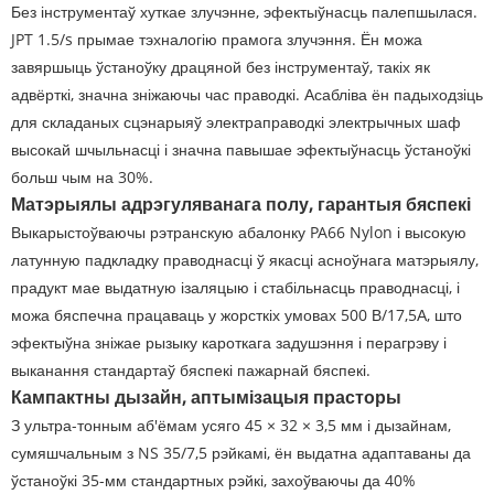
Без інструментаў хуткае злучэнне, эфектыўнасць палепшылася.
JPT 1.5/s прымае тэхналогію прамога злучэння. Ён можа
завяршыць ўстаноўку драцяной без інструментаў, такіх як
адвёрткі, значна зніжаючы час праводкі. Асабліва ён падыходзіць
для складаных сцэнарыяў электраправодкі электрычных шаф
высокай шчыльнасці і значна павышае эфектыўнасць ўстаноўкі
больш чым на 30%.
Матэрыялы адрэгуляванага полу, гарантыя бяспекі
Выкарыстоўваючы рэтранскую абалонку PA66 Nylon і высокую
латунную падкладку праводнасці ў якасці асноўнага матэрыялу,
прадукт мае выдатную ізаляцыю і стабільнасць праводнасці, і
можа бяспечна працаваць у жорсткіх умовах 500 В/17,5А, што
эфектыўна зніжае рызыку кароткага задушэння і перагрэву і
выканання стандартаў бяспекі пажарнай бяспекі.
Кампактны дызайн, аптымізацыя прасторы
З ультра-тонным аб'ёмам усяго 45 × 32 × 3,5 мм і дызайнам,
сумяшчальным з NS 35/7,5 рэйкамі, ён выдатна адаптаваны да
ўстаноўкі 35-мм стандартных рэйкі, захоўваючы да 40%