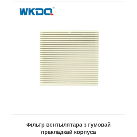
Фільтр вентылятара з гумовай
пракладкай корпуса