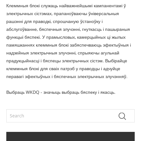
Клеммныя блокі служаць найважнейшымі кампанентамі ў
электрычных сістэмах, прапаноўваючы ўніверсальныя
рашэнні для праводкі, спрошчаную ўстаноўку і
абслугоўванне, бяспечныя злучэнні, гнуткасць і пашыраныя
функцыі бяспекі. У прамысловых, камерцыйных ці жылых
памяшканнях клеммныя блокі забяспечваюць эфектыўныя і
надзейныя электрычныя злучэнні, спрыяючы агульнай
прадукцыйнасці і бяспецы электрычных сістэм. Выбірайце
клеммныя блокі для сваіх патрэб у праводцы і адчуйце
перавагі эфектыўных і бяспечных электрычных злучэнняў.
Выбраць WKDQ - значыць выбраць бяспеку і якасць.