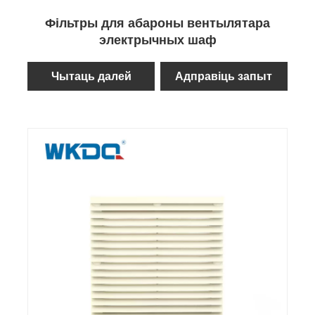
Фільтры для абароны вентылятара
электрычных шаф
Чытаць далей
Адправіць запыт