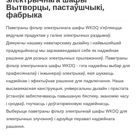
Вытворцы, пастаўшчыкі,
фабрыка
Паветраны фільтр электрычнага шафы WKDQ з'яўляецца
вядучым прадуктам у галіне электрычных раздымаў.
Дзякуючы нашаму наватарскаму дызайну і найвышэйшай
прадукцыйнасці мы зарэкамендавалі сябе як надзейнае
рашэнне для розных электрычных прылажэнняў. Паветраны
фільтр электрычнага шафы WKDQ - гэта надзейны выбар для
прафесіяналаў і інжынераў-электрыкаў, якія шукаюць
надзейнае і эфектыўнае рашэнне для падключэння. Наша
высакаякасная канструкцыя, універсальны дызайн і прастата
ўстаноўкі забяспечваюць павышаную бяспеку, эканомію часу
і сродкаў, гнуткасць і доўгатэрміновую надзейнасць.
Выберыце паветраны фільтр электрычнай шафы WKDQ для
электрычных злучэнняў і адчуйце перавагі надзейнага
рашэння.