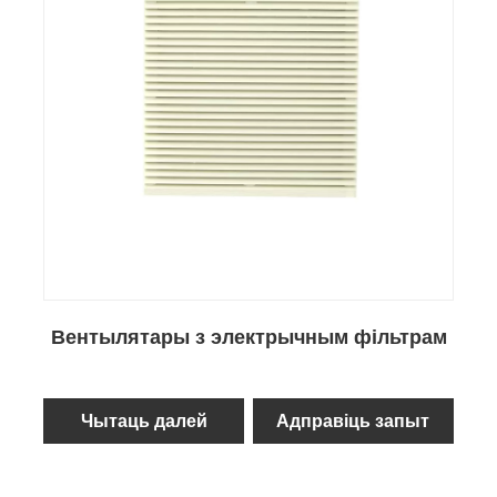
Вентылятары з электрычным фільтрам
Чытаць далей
Адправіць запыт