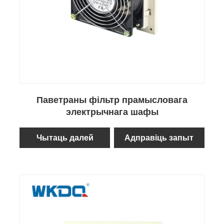
Паветраны фільтр прамысловага
электрычнага шафы
Чытаць далей
Адправіць запыт