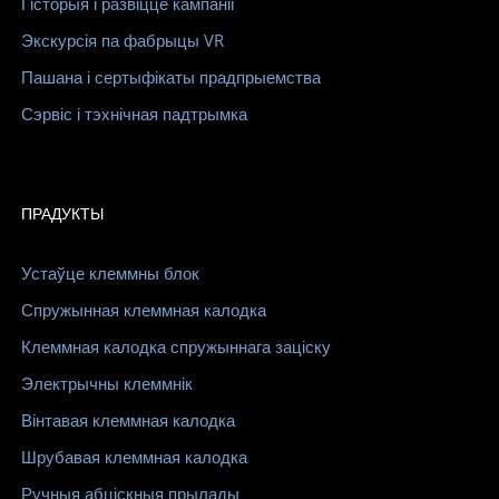
Гісторыя і развіццё кампаніі
Экскурсія па фабрыцы VR
Пашана і сертыфікаты прадпрыемства
Сэрвіс і тэхнічная падтрымка
ПРАДУКТЫ
Устаўце клеммны блок
Спружынная клеммная калодка
Клеммная калодка спружыннага заціску
Электрычны клеммнік
Вінтавая клеммная калодка
Шрубавая клеммная калодка
Ручныя абціскныя прылады