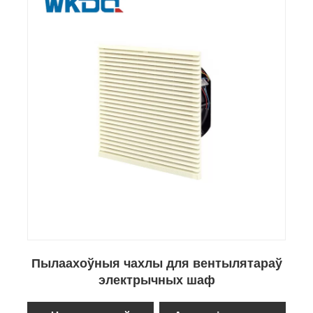
Пылаахоўныя чахлы для вентылятараў
электрычных шаф