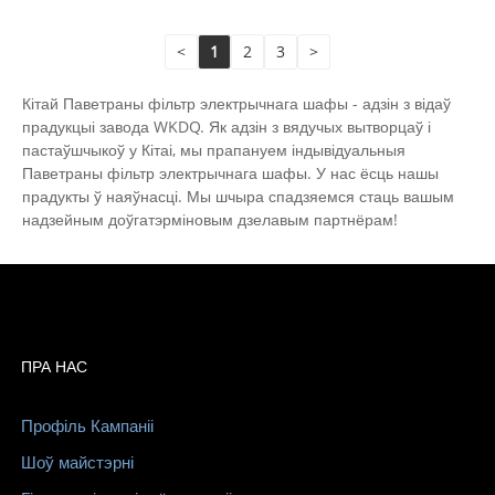
<
1
2
3
>
Кітай Паветраны фільтр электрычнага шафы - адзін з відаў
прадукцыі завода WKDQ. Як адзін з вядучых вытворцаў і
пастаўшчыкоў у Кітаі, мы прапануем індывідуальныя
Паветраны фільтр электрычнага шафы. У нас ёсць нашы
прадукты ў наяўнасці. Мы шчыра спадзяемся стаць вашым
надзейным доўгатэрміновым дзелавым партнёрам!
ПРА НАС
Профіль Кампаніі
Шоў майстэрні