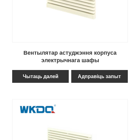
Вентылятар астуджэння корпуса
электрычнага шафы
Чытаць далей
Адправіць запыт