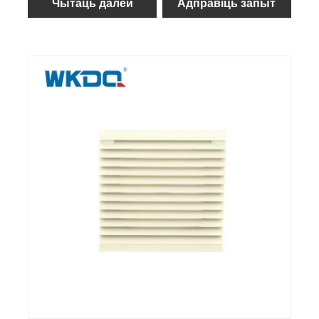
Чытаць далей
Адправіць запыт