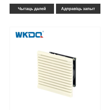
Чытаць далей
Адправіць запыт