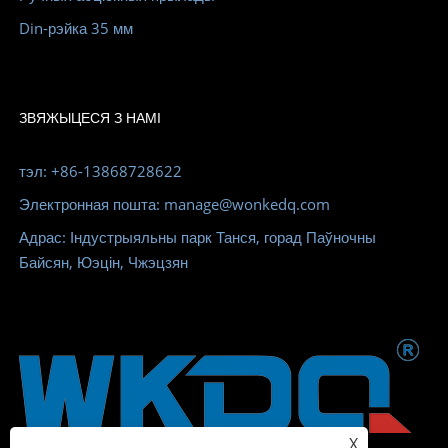
Din-рэйка 35 мм
ЗВЯЖЫЦЕСЯ З НАМІ
тэл: +86-13868728622
Электронная пошта: manage@wonkedq.com
Адрас: Індустрыяльны парк Танся, горад Паўночны
Байсян, Юэцін, Чжэцзян
X