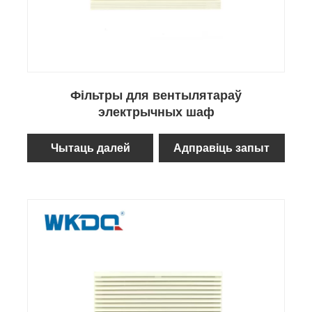
Фільтры для вентылятараў
электрычных шаф
Чытаць далей
Адправіць запыт