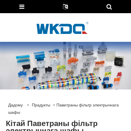
Дадому
>
Прадукты
> Паветраны фільтр электрычнага
шафы
Кітай Паветраны фільтр
электрычнага шафы