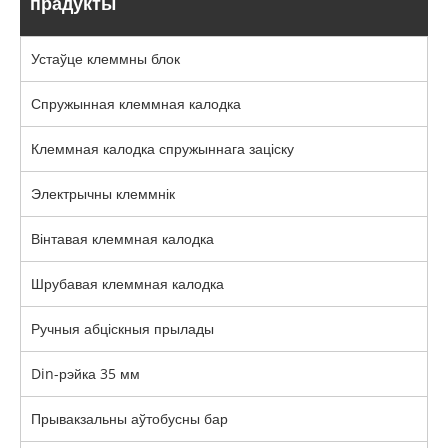
прадукты
Устаўце клеммны блок
Спружынная клеммная калодка
Клеммная калодка спружыннага заціску
Электрычны клеммнік
Вінтавая клеммная калодка
Шрубавая клеммная калодка
Ручныя абціскныя прылады
Din-рэйка 35 мм
Прывакзальны аўтобусны бар