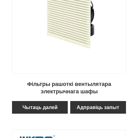
Фільтры рашоткі вентылятара
электрычнага шафы
Чытаць далей
Адправіць запыт