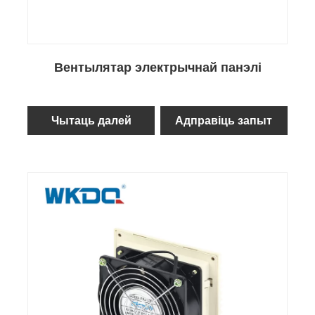
Вентылятар электрычнай панэлі
Чытаць далей
Адправіць запыт