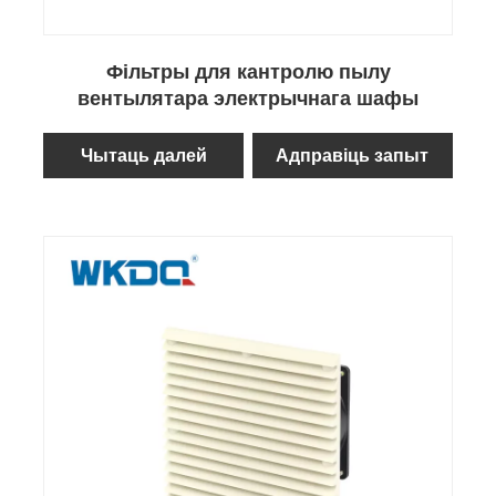
Фільтры для кантролю пылу
вентылятара электрычнага шафы
Чытаць далей
Адправіць запыт