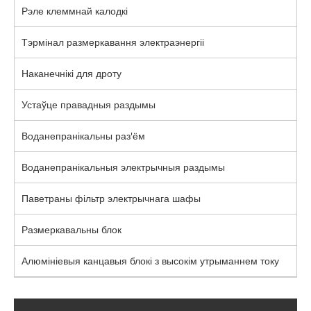
Рэле клеммнай калодкі
Тэрмінал размеркавання электраэнергіі
Наканечнікі для дроту
Устаўце правадныя раздымы
Воданепранікальны раз'ём
Воданепранікальныя электрычныя раздымы
Паветраны фільтр электрычнага шафы
Размеркавальны блок
Алюмініевыя канцавыя блокі з высокім утрыманнем току