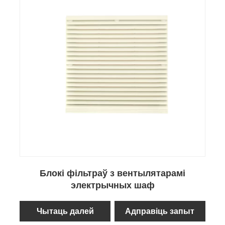
Блокі фільтраў з вентылятарамі
электрычных шаф
Чытаць далей
Адправіць запыт