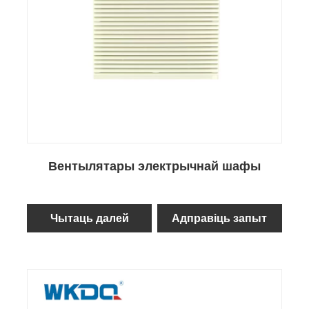
Вентылятары электрычнай шафы
Чытаць далей
Адправіць запыт