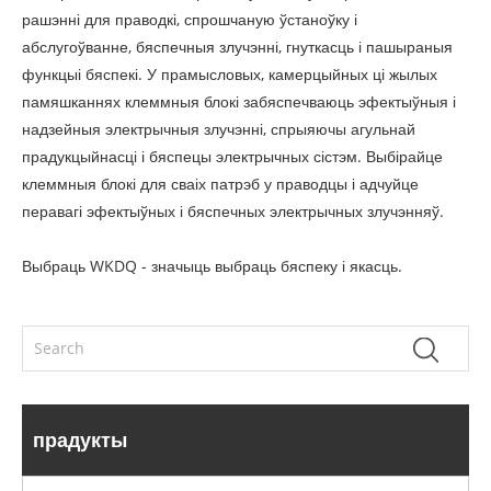
рашэнні для праводкі, спрошчаную ўстаноўку і
абслугоўванне, бяспечныя злучэнні, гнуткасць і пашыраныя
функцыі бяспекі. У прамысловых, камерцыйных ці жылых
памяшканнях клеммныя блокі забяспечваюць эфектыўныя і
надзейныя электрычныя злучэнні, спрыяючы агульнай
прадукцыйнасці і бяспецы электрычных сістэм. Выбірайце
клеммныя блокі для сваіх патрэб у праводцы і адчуйце
перавагі эфектыўных і бяспечных электрычных злучэнняў.
Выбраць WKDQ - значыць выбраць бяспеку і якасць.
прадукты