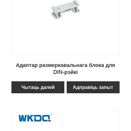
Адаптар размеркавальнага блока для
DIN-рэйкі
Чытаць далей
Адправіць запыт