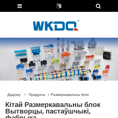
Дадому
>
Прадукты
> Размеркавальны блок
Кітай Размеркавальны блок
Вытворцы, пастаўшчыкі,
фабрыка