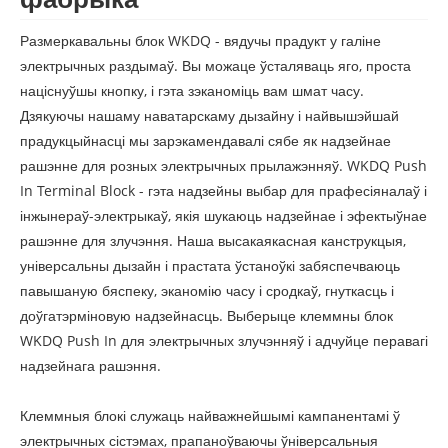
Размеркавальны блок WKDQ - вядучы прадукт у галіне
электрычных раздымаў. Вы можаце ўсталяваць яго, проста
націснуўшы кнопку, і гэта зэканоміць вам шмат часу.
Дзякуючы нашаму наватарскаму дызайну і найвышэйшай
прадукцыйнасці мы зарэкамендавалі сябе як надзейнае
рашэнне для розных электрычных прылажэнняў. WKDQ Push
In Terminal Block - гэта надзейны выбар для прафесіяналаў і
інжынераў-электрыкаў, якія шукаюць надзейнае і эфектыўнае
рашэнне для злучэння. Наша высакаякасная канструкцыя,
універсальны дызайн і прастата ўстаноўкі забяспечваюць
павышаную бяспеку, эканомію часу і сродкаў, гнуткасць і
доўгатэрміновую надзейнасць. Выберыце клеммны блок
WKDQ Push In для электрычных злучэнняў і адчуйце перавагі
надзейнага рашэння.
Клеммныя блокі служаць найважнейшымі кампанентамі ў
электрычных сістэмах, прапаноўваючы ўніверсальныя