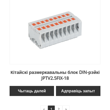
Кітайскі размеркавальны блок DIN-рэйкі
JPTV2.5FIX-18
Чытаць далей
Адправіць запыт
<
1
2
>