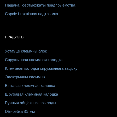
Пашана і сертыфікаты прадпрыемства
Сэрвіс і тэхнічная падтрымка
ПРАДУКТЫ
Устаўце клеммны блок
Спружынная клеммная калодка
Клеммная калодка спружыннага заціску
Электрычны клеммнік
Вінтавая клеммная калодка
Шрубавая клеммная калодка
Ручныя абціскныя прылады
Din-рэйка 35 мм