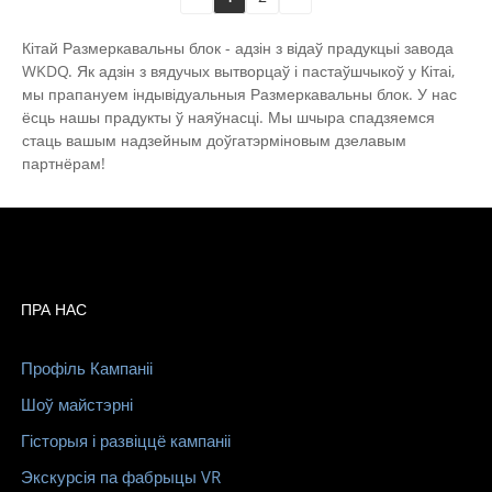
Кітай Размеркавальны блок - адзін з відаў прадукцыі завода
WKDQ. Як адзін з вядучых вытворцаў і пастаўшчыкоў у Кітаі,
мы прапануем індывідуальныя Размеркавальны блок. У нас
ёсць нашы прадукты ў наяўнасці. Мы шчыра спадзяемся
стаць вашым надзейным доўгатэрміновым дзелавым
партнёрам!
ПРА НАС
Профіль Кампаніі
Шоў майстэрні
Гісторыя і развіццё кампаніі
Экскурсія па фабрыцы VR