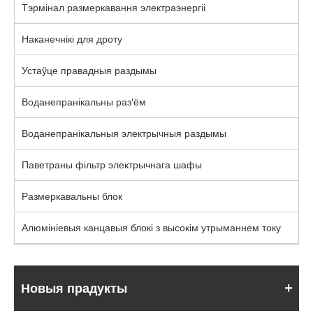
Тэрмінал размеркавання электраэнергіі
Наканечнікі для дроту
Устаўце правадныя раздымы
Воданепранікальны раз'ём
Воданепранікальныя электрычныя раздымы
Паветраны фільтр электрычнага шафы
Размеркавальны блок
Алюмініевыя канцавыя блокі з высокім утрыманнем току
Новыя прадукты