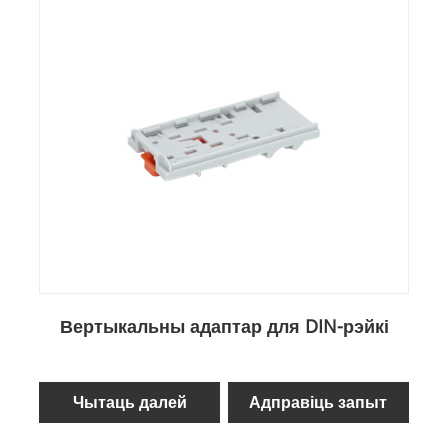
Вертыкальны адаптар для DIN-рэйкі
Чытаць далей
Адправіць запыт