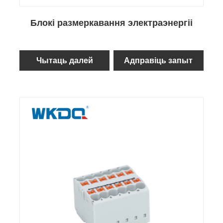
Блокі размеркавання электраэнергіі
Чытаць далей
Адправіць запыт