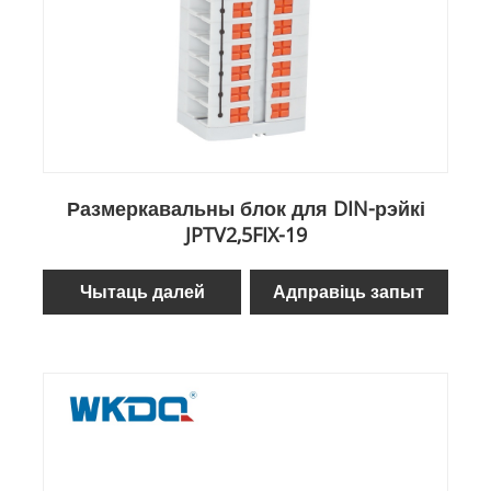
Размеркавальны блок для DIN-рэйкі
JPTV2,5FIX-19
Чытаць далей
Адправіць запыт