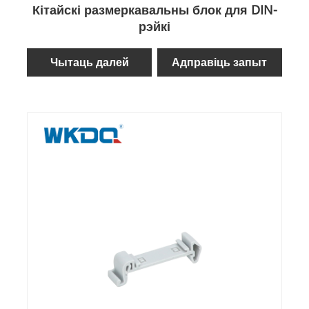
Кітайскі размеркавальны блок для DIN-
рэйкі
Чытаць далей
Адправіць запыт