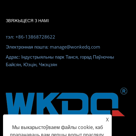
ЗВЯЖЫЦЕСЯ З НАМІ
тэл: +86-13868728622
Электронная пошта: manage@wonkedq.com
Адрас: Індустрыяльны парк Танся, горад Паўночны
Байсян, Юэцін, Чжэцзян
X
Мы выкарыстоўваем файлы cookie, каб
прапанаваць вам лепшы вопыт прагляду,