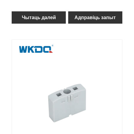
Чытаць далей
Адправіць запыт