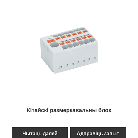
Кітайскі размеркавальны блок
Чытаць далей
Адправіць запыт