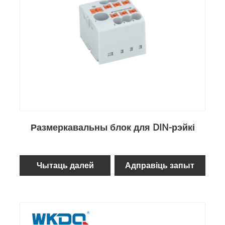
Размеркавальны блок для DIN-рэйкі
Чытаць далей
Адправіць запыт