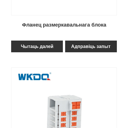
Фланец размеркавальнага блока
Чытаць далей
Адправіць запыт