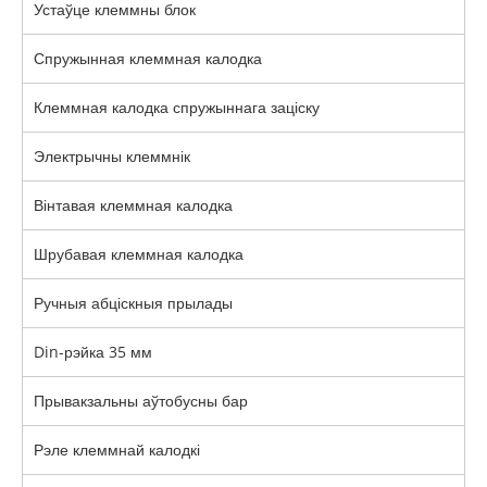
Устаўце клеммны блок
Спружынная клеммная калодка
Клеммная калодка спружыннага заціску
Электрычны клеммнік
Вінтавая клеммная калодка
Шрубавая клеммная калодка
Ручныя абціскныя прылады
Din-рэйка 35 мм
Прывакзальны аўтобусны бар
Рэле клеммнай калодкі