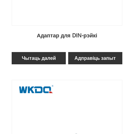
Адаптар для DIN-рэйкі
Чытаць далей
Адправіць запыт