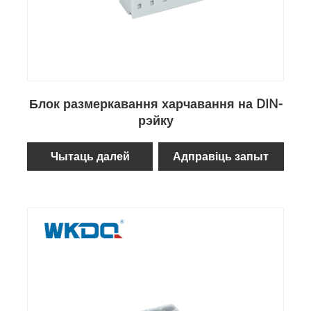
Блок размеркавання харчавання на DIN-
рэйку
Чытаць далей
Адправіць запыт