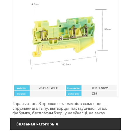
Гарачыя тэгі: 3-кропкавы клеммнік зазямлення
спружыннага тыпу, вытворцы, пастаўшчыкі, Кітай,
фабрыка, бясплатны ўзор, у наяўнасці, на заказ
Звязаная катэгорыя