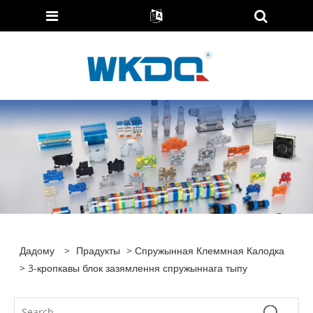
Дадому
>
Прадукты
>
Спружынная Клеммная Калодка
> 3-кропкавы блок зазямлення спружыннага тыпу