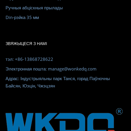
Ручныя абціскныя прылады
Din-рэйка 35 мм
ЗВЯЖЫЦЕСЯ З НАМІ
тэл: +86-13868728622
Электронная пошта: manage@wonkedq.com
Адрас: Індустрыяльны парк Танся, горад Паўночны
Байсян, Юэцін, Чжэцзян