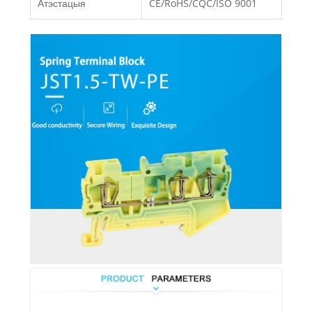
Атэстацыя
CE/RoHS/CQC/ISO 9001