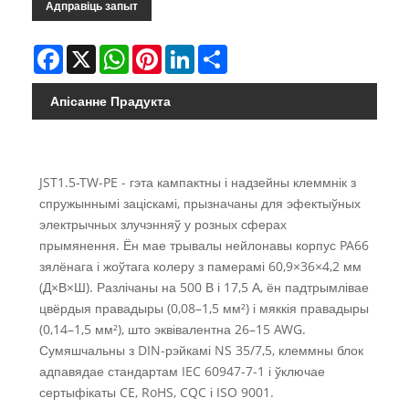
Адправіць запыт
Facebook
X
WhatsApp
Pinterest
LinkedIn
Share
Апісанне Прадукта
JST1.5-TW-PE - гэта кампактны і надзейны клеммнік з
спружыннымі заціскамі, прызначаны для эфектыўных
электрычных злучэнняў у розных сферах
прымянення. Ён мае трывалы нейлонавы корпус PA66
зялёнага і жоўтага колеру з памерамі 60,9×36×4,2 мм
(Д×В×Ш). Разлічаны на 500 В і 17,5 А, ён падтрымлівае
цвёрдыя правадыры (0,08–1,5 мм²) і мяккія правадыры
(0,14–1,5 мм²), што эквівалентна 26–15 AWG.
Сумяшчальны з DIN-рэйкамі NS 35/7,5, клеммны блок
адпавядае стандартам IEC 60947-7-1 і ўключае
сертыфікаты CE, RoHS, CQC і ISO 9001.