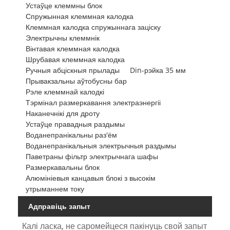
Устаўце клеммны блок
Спружынная клеммная калодка
Клеммная калодка спружыннага заціску
Электрычны клеммнік
Вінтавая клеммная калодка
Шрубавая клеммная калодка
Ручныя абціскныя прылады
Din-рэйка 35 мм
Прывакзальны аўтобусны бар
Рэле клеммнай калодкі
Тэрмінал размеркавання электраэнергіі
Наканечнікі для дроту
Устаўце правадныя раздымы
Воданепранікальны раз'ём
Воданепранікальныя электрычныя раздымы
Паветраны фільтр электрычнага шафы
Размеркавальны блок
Алюмініевыя канцавыя блокі з высокім
утрыманнем току
Адправіць запыт
Калі ласка, не саромейцеся пакінуць свой запыт