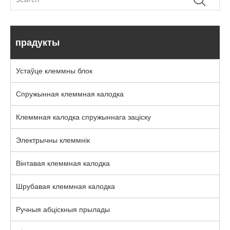
прадукты
Устаўце клеммны блок
Спружынная клеммная калодка
Клеммная калодка спружыннага заціску
Электрычны клеммнік
Вінтавая клеммная калодка
Шрубавая клеммная калодка
Ручныя абціскныя прылады