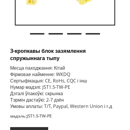
3-кропкавы блок зазямлення
спружыннага тыпу
Месца паходжання: Кітай
Фірмовае найменне: WKDQ
Сертыфікацыя: CE, RoHs, CQC і інш
Нумар мадэлі: JST1.5-TW-PE
Дэталі ўпакоўкі: скрынка
Тэрмін дастаўкі: 2-7 дзён
Умовы аплаты: T/T, Paypal, Western Union і г.д
мадэль:JST1.5-TW-PE