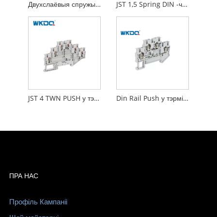
Двухслаёвыя спружынныя клеммныя калодкі, шматузроўневыя 4 мм² IEC 60947-7-1
JST 1,5 Spring DIN -чыгуначны блок раз'ём, загружаны супраць вібрацыі
JST 4 TWN PUSH у тэрмінальным блоку 3 узроўню раздыма з провадам камбінаваны вясновы тэрмінал
Din Rail Push у тэрмінальных блоках вясновае злучэнне 16Awg
ПРА НАС
Профіль Кампаніі