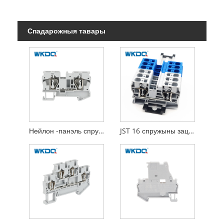
Спадарожныя тавары
Нейлон -панэль спружынная шрубавая клетка, усталяваны блок, усталяваны праз электрычную чыгуначную чыгунку
JST 16 спружыны заціскавы блок DIN Rail TB 16 мм²