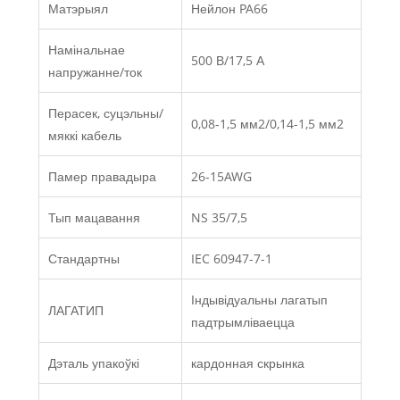
Матэрыял
Нейлон PA66
Намінальнае
500 В/17,5 А
напружанне/ток
Перасек, суцэльны/
0,08-1,5 мм2/0,14-1,5 мм2
мяккі кабель
Памер правадыра
26-15AWG
Тып мацавання
NS 35/7,5
Стандартны
IEC 60947-7-1
Індывідуальны лагатып
ЛАГАТИП
падтрымліваецца
Дэталь упакоўкі
кардонная скрынка