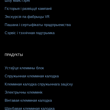
Шоў майстэрні
Гісторыя і развіццё кампаніі
Экскурсія па фабрыцы VR
Пашана і сертыфікаты прадпрыемства
Сэрвіс і тэхнічная падтрымка
ПРАДУКТЫ
Устаўце клеммны блок
Спружынная клеммная калодка
Клеммная калодка спружыннага заціску
Электрычны клеммнік
Вінтавая клеммная калодка
Шрубавая клеммная калодка