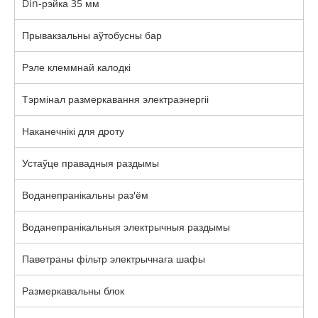
Din-рэйка 35 мм
Прывакзальны аўтобусны бар
Рэле клеммнай калодкі
Тэрмінал размеркавання электраэнергіі
Наканечнікі для дроту
Устаўце правадныя раздымы
Воданепранікальны раз'ём
Воданепранікальныя электрычныя раздымы
Паветраны фільтр электрычнага шафы
Размеркавальны блок