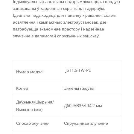
Індывідуальныя лагатыпы падтрымліваюцца, і прадукт
запакаваны ў кардонныя скрынкі для адпраўкі.
Ідэальна падыходзіць для панэляў кіравання, сістэм
асвятлення і кампактных электраўстановак, дзе
патрабуецца эканомнае прастору і надзейнае
злучэнне з дапамогай спружынных заціскаў.
JST1,5-TW-PE
Нумар мадэлі
Колер
Зялёны і жоўты
Даўжыня/Шырыня/
Д60,9/В36/Ш4,2 мм
Вышыня (мм)
Спосаб злучэння
Спружыннае злучэнне