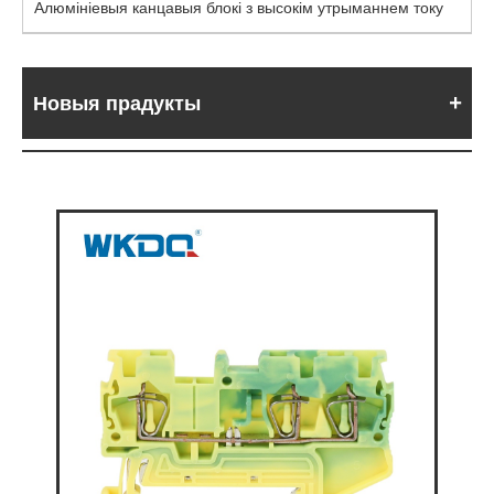
Алюмініевыя канцавыя блокі з высокім утрыманнем току
Новыя прадукты