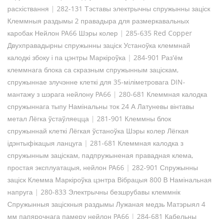
расхіствання
|
282-131 Тэставы электрычны спружынны заціск
Клеммныя раздымы 2 правадыра для размеркавальных
каробак Нейлон PA66 Шэры колер
|
285-635 Red Copper
Двухправадырны спружынны заціск Устаноўка клеммнай
калодкі збоку і па цэнтры Маркіроўка
|
284-901 Раз'ём
клеммнага блока са скразным спружынным заціскам,
спружыннае злучэнне клеткі для 35-міліметровага DIN-
мантажу з шэрага нейлону PA66
|
280-681 Клеммная калодка
спружыннага тыпу Намінальны ток 24 А Латуневы вінтавы
метал Лёгка ўстаўляецца
|
281-901 Клеммны блок
спружыннай клеткі Лёгкая ўстаноўка Шэры колер Лёгкая
ідэнтыфікацыя ланцуга
|
281-681 Клеммная калодка з
спружынным заціскам, падпружыненая правадная клема,
простая эксплуатацыя, нейлон PA66
|
282-901 Спружынны
заціск Клемма Маркіроўка цэнтра Вібрацыя 800 В Намінальная
напруга
|
280-833 Электрычны безшрубавы клеммнік
Спружынныя заціскныя раздымы Лужаная медзь Матэрыял 4
мм папярочнага памеру нейлон PA66
|
284-681 Кабельны