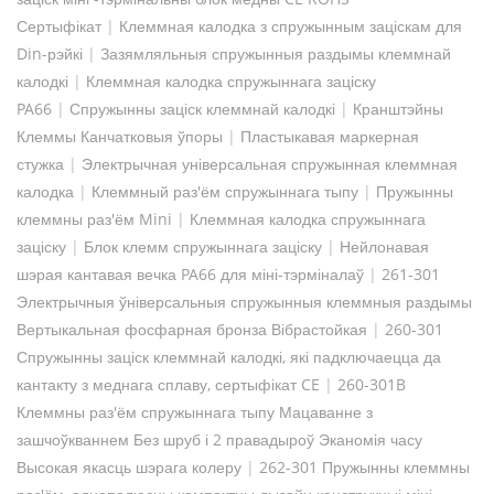
Сертыфікат
|
Клеммная калодка з спружынным заціскам для
Din-рэйкі
|
Зазямляльныя спружынныя раздымы клеммнай
калодкі
|
Клеммная калодка спружыннага заціску
PA66
|
Спружынны заціск клеммнай калодкі
|
Кранштэйны
Клеммы Канчатковыя ўпоры
|
Пластыкавая маркерная
стужка
|
Электрычная універсальная спружынная клеммная
калодка
|
Клеммный раз'ём спружыннага тыпу
|
Пружынны
клеммны раз'ём Mini
|
Клеммная калодка спружыннага
заціску
|
Блок клемм спружыннага заціску
|
Нейлонавая
шэрая кантавая вечка PA66 для міні-тэрміналаў
|
261-301
Электрычныя ўніверсальныя спружынныя клеммныя раздымы
Вертыкальная фосфарная бронза Вібрастойкая
|
260-301
Спружынны заціск клеммнай калодкі, які падключаецца да
кантакту з меднага сплаву, сертыфікат CE
|
260-301B
Клеммны раз'ём спружыннага тыпу Мацаванне з
зашчоўкваннем Без шруб і 2 правадыроў Эканомія часу
Высокая якасць шэрага колеру
|
262-301 Пружынны клеммны