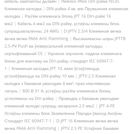
кабель, кампактны дызайн
|
Нейлон PA66 Din-рэйка NS35
Клеммная калодка
|
DIN-рэйка 4 кв. мм Пружынная клеммная
калодка
|
Раз'ём клеммнага блока JPT 16 Din-рэйкі 16
мм2
|
Кабель 4 мм2 на DIN-рэйку, устаўны клеммны блок,
супрацьзапаленчы, 24 AWG
|
D-JPTV 2.5/4 Клеммная вечка
вечка вечка PA66 Anti Flamming
|
Высакаякасны шэры JPTTB
2.5-PV Push ва ўніверсальнай клеммнай калодцы,
сертыфікаванай CE
|
Уціскное злучэнне, падача клеммнага
блока для мантажу на Din-рэйку, стандарт IEC 60947-7-
1
|
Клеммная калодка JPT 10, якая ўстаўляецца,
усталёўваецца на DIN-рэйку 10 мм
|
JPTV 2.5 Клеммная
калодка з бакавым уваходам 4 мм², праз нікеляваную
латунь
|
800 В 31 А, устаўны раз'ём клеммнага блока,
усталяваны на Din-рэйку
|
Праводка з бакавым уваходам
клеммнай калодкі супраць загарання 2,5 мм2
|
JPT 4-PE
Устаўны клеммны блок Зазямленне Пярэдні ўваход Ахоўны
Стандарт IEC 60947-7-1
|
D-JPT 16 Клеммная вечка вечка
вечка PA66 Anti Flamming
|
JPTV 2.5 PE Устаўная бакавая