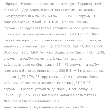
вібрацыі
|
Нізкавольтная клеммная калодка з 3 праваднікамі
без шруб
|
Двухслаёвыя спружынныя клеммныя калодкі,
шматузроўневыя 4 мм² IEC 60947-7-1
|
JST 16 спружыны
заціскавы блок DIN Rail TB 16 мм²
|
Нейлон -панэль
спружынная шрубавая клетка, усталяваны блок, усталяваны
праз электрычную чыгуначную чыгунку
|
JSTTB 2,5-PE DIN-
чыгуначны корм праз спружынны загружаны блок полымя, які
запаўняецца нейлон
|
JST 4 Quattro PE ST Spring Block Block
Block Connector Multi Whikeor Зазямленне Зямля
|
JST 1,5-PE
спружынны раз'ём клеммнага блока Газ - цесная
доўгатэрміновая стабільнасць
|
JST 4-PE спружынны раз'ём
клеммнага блока зялёнага колеру 800 В 41 А 4 мм папярочны
перасек
|
JST 4-TW-PE спружынны раз'ём клеммнага блока
41A, намінальны ток, высокая трываласць
|
JST 2,5-PE
спружынны раз'ём, устойлівы да вібрацыі, вогнеахоўны
нейлон
|
JST 2.5-TW-PE Клеммная калодка Сертыфікат CE
Двайное зазямленне Мацаванне з
зашчоўкваннем
|
Пружынная клетка з нейлону PA66