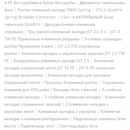
4 PE Без шрубавага блока без шрубы
|
Двухвясны тэрмінальны
блок
|
Раз'ём клеммнай калодкі TWIN Spring
|
ST2.5 Quattro
Spring Browder Connector
|
Сэнт -4 КАТРАЛЬНЫЯ Блокі
тэрмінала Quattro
|
Двухузроўневая клеммная
спружына
|
Тры ўзроўні клеммнай калодкі JST 2,5 3 л
|
JST 4
TW PE Пружынныя клеммныя раздымы
|
3-слаёвы провадны
раз'ём Пружынная клема
|
JST 2.5 ПЭ спружынны
раз'ём
|
Клеммная калодка з спружынным заціскам JST 2,5 TW
PE
|
Безшрубавыя клеммныя калодкі JST 2.5
|
Клеммная
калодка спружыннай клеткі JST 10 PE
|
JST 6 PE клеммная
калодка зазямлення
|
Клеммная калодка для злучэння
спружыннай клеткі
|
Пружыны Клеммный раз'ём
|
Спружынны
клеммнік для DIN-рэйкі
|
Канцавы блок з вясной
|
3-слойная
клеммная калодка
|
2-слойная клеммная калодка
|
Клеммная
калодка спружынных заціскаў
|
2 Клеммная калодка з
узроўнем зямлі
|
Клеммная калодка 2 узроўняў
|
Клеммная
калодка з нажавым раз'яднаннем
|
Падключыце клеммны блок
моста
|
Падключыце мост
|
Святлодыёдны блок