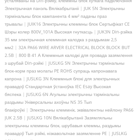
усталяваны на Din-рэйку, клеммны блок хуткага падключэння
Электрычная панэль Вялікабрытаніі
|
JUK 5N Электрычны
тэрмінальны блок кампанента 4 мм² падачы праз
трывалы
|
JUIK16 Электрычны клеммны блок Сертыфікат CE
Шэры колер 800V_101A Высокая гнуткасць
|
JUK3N Din-рэйка
35 мм электрычная клеммная калодка з раздымам 2,5
мм2
|
32A PA66 WIRE ARVER ELECTRICAL BLOCK BLOCK BUT
2.5B
|
800 В 41 А Клеммныя калодкі для провада зазямлення
з шрубай Din-рэйкі
|
JUSLKG 5N Электрычны тэрмінальны
блок-корм праз молаты PE ROHS супраць капронавага
капрона
|
JUSLKG 3N Клеммныя блокі для электрычных
правадоў Стандартная ўстаноўка IEC Esay Высокая
бяспека
|
JUSLKG 6N Агульны электрычны тэрмінальны
раздымы Універсальны ахоўны NS 35 Тып
блакіроўкі
|
Электрычны клеммнік, эквівалентны нейлону PA66
JUK 2.5B
|
JUSLKG 10N Вялікабрытаніі Зазямляльны
электрычны клеммны блок, шрубавыя клеммы, раздымы
правадоў Тып рэйкі, нізкавольтнае зазямленне PE
|
JUSLKG