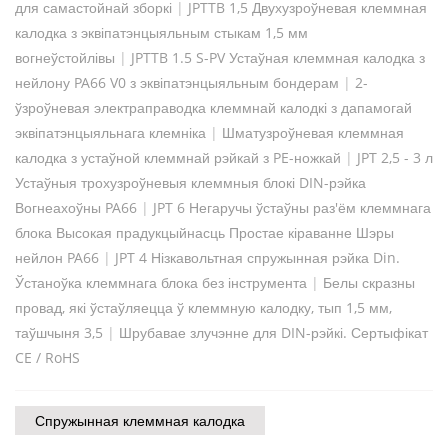
для самастойнай зборкі
|
JPTTB 1,5 Двухузроўневая клеммная
калодка з эквіпатэнцыяльным стыкам 1,5 мм
вогнеўстойлівы
|
JPTTB 1.5 S-PV Устаўная клеммная калодка з
нейлону PA66 V0 з эквіпатэнцыяльным бондерам
|
2-
ўзроўневая электраправодка клеммнай калодкі з дапамогай
эквіпатэнцыяльнага клемніка
|
Шматузроўневая клеммная
калодка з устаўной клеммнай рэйкай з PE-ножкай
|
JPT 2,5 - 3 л
Устаўныя трохузроўневыя клеммныя блокі DIN-рэйка
Вогнеахоўны PA66
|
JPT 6 Негаручы ўстаўны раз'ём клеммнага
блока Высокая прадукцыйнасць Простае кіраванне Шэры
нейлон PA66
|
JPT 4 Нізкавольтная спружынная рэйка Din.
Ўстаноўка клеммнага блока без інструмента
|
Белы скразны
провад, які ўстаўляецца ў клеммную калодку, тып 1,5 мм,
таўшчыня 3,5
|
Шрубавае злучэнне для DIN-рэйкі. Сертыфікат
CE / RoHS
Спружынная клеммная калодка