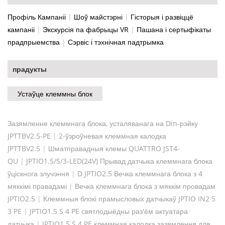
Профіль Кампаніі
|
Шоў майстэрні
|
Гісторыя і развіццё
кампаніі
|
Экскурсія па фабрыцы VR
|
Пашана і сертыфікаты
прадпрыемства
|
Сэрвіс і тэхнічная падтрымка
прадукты
Устаўце клеммны блок
Зазямленне клеммнага блока, усталяванага на Din-рэйку
JPTTBV2.5-PE
|
2-ўзроўневая клеммная калодка
JPTTBV2.5
|
Шматправадныя клемы QUATTRO JST4-
QU
|
JPTIO1.5/S/3-LED(24V) Прывад датчыка клеммнага блока
ўціскнога злучэння
|
D JPTIO2.5 Вечка клеммнага блока з 4
мяккімі правадамі
|
Вечка клеммнага блока з мяккім провадам
JPTIO2.5
|
Клеммныя блокі прамысловых датчыкаў JPTIO IN2 5
3 PE
|
JPTIO1.5 S 4 PE святлодыёдны раз'ём актуатара
датчыка
|
JPTIO1.5 S 4 PE клеммная калодка зазямлення для