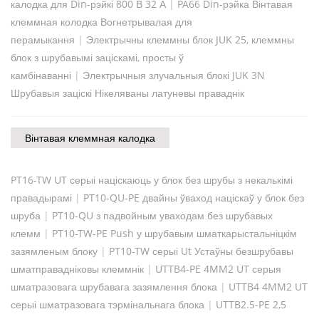
калодка для Din-рэйкі 800 В 32 А
|
PA66 Din-рэйка Вінтавая
клеммная колодка Вогнетрывалая для
перамыкання
|
Электрычны клеммны блок JUK 25, клеммны
блок з шрубавымі заціскамі, просты ў
камбінаванні
|
Электрычныя злучальныя блокі JUK 3N
Шрубавыя заціскі Нікеляваны латуневы праваднік
Вінтавая клеммная калодка
PT16-TW UT серыі націскаюць у блок без шрубы з некалькімі
правадырамі
|
PT10-QU-PE двайны ўваход націскаў у блок без
шруба
|
PT10-QU з падвойным уваходам без шрубавых
клемм
|
PT10-TW-PE Push у шрубавым шматкарыстальніцкім
зазямленым блоку
|
PT10-TW серыі Ut Устаўны безшрубавы
шматправадніковы клеммнік
|
UTTB4-PE 4MM2 UT серыя
шматразовага шрубавага зазямлення блока
|
UTTB4 4MM2 UT
серыі шматразовага тэрмінальнага блока
|
UTTB2.5-PE 2,5