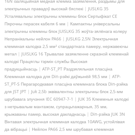
16N ізаляцыйная медная клемма зазямлення, раздымы для
электрычных правадоў высокай бяспекі
|
JUSLKG 35
Усталявальны электрычны клеммны блок Сертыфікат CE
Пярочны перасек кабеля 6 мм
|
Кампактны універсальны
электрычны клеммны блок JUISLKG 35 жоўта-зялёнага колеру
Непранікальны нейлон PA66
|
JUSLKG 2,5N Электрычная
клеммная калодка 2,5 мм² стандартнага памеру, нержавеючы
метал
|
JUISLKG 16 Трывалае зазямленне скразной клеммнай
калодкі Працяглы тэрмін службы Высокая
прадукцыйнасць
|
ATP-ST_PT Раздзяляльная пласціна
Клеммная калодка для Din-рэйкі даўжынёй 98,5 мм
|
ATP-
ST_PT-S Перагародкавая пласціна клеммнага блока Din-рэйка
для JST JPT
|
Juk 2,5b эквівалентны электрычны блок 2,5-мм
шрубавага злучэння IEC 60947-7-1
|
JUK 35 Клеммныя калодкі
з нетрывалым мантажом, супрацьпажарныя, 35 мм,
крыжаваны памер, высокая дакладнасць
|
Din-рэйка JUK 3N
Вінтавая электрычная клеммная калодка 10AWG, устойлівая
да вібрацыі
|
Нейлон PA66 2,5 мм шрубавая клеммная