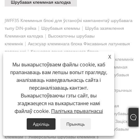
Шрубавая клеммная калодка
JWFF35 Клеммныя блокі для ўстаноўкі кампанентаў шрубавага
тыпу DIN-рэйка
|
Шрубавыя клеммы
|
Шруба зазямлення
Клеммная калодка
|
Высокаточны шрубавы
клеммнік
|
Аксэсуар клеммнага блока Фіксаваныя латуневыя
перамычкі
|
Канцавая вечка клеммнага блока
X
пакрыта
|
Бэжавы шрубавы клеммнік
|
Універсальны клеммнік
Мы выкарыстоўваем файлы cookie, каб
для кабеля сілкавання
|
Нізкавольтная шрубавая клеммная
прапанаваць вам лепшы вопыт прагляду,
калодка
|
Раздымы правадоў клеммнай калодкі
|
Шрубавыя
аналізаваць наведвальнасць сайта і
клеммы
|
Клеммная калодка з шрубавым
персаналізаваць кантэнт.
мацаваннем
|
Двухслаёвыя клеммныя блокі для электрычных
Выкарыстоўваючы гэты сайт, вы
правадоў
|
Двухслаёвая шрубавая клеммная
згаджаецеся на выкарыстанне намі
калодка
|
Шрубавыя клеммы для Din-рэйкі
|
Клеммная
файлаў cookie.
Палітыка прыватнасці
калодка шрубавых злучэнняў PE
|
Клемныя блокі з шрубавымі
заціскамі
|
Укруціце клеммную калодку зазямлення
|
Заціск
Адхіліць
Прыняць
для шрубавых клемм
|
Канцавы заціск раздыма з шрубавым
клеммам
|
Універсальны шрубавы клеммнік з