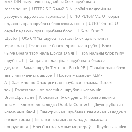
мм2 DIN-чыгуначны падвойны блок шрубавага
зазямлення
|
UTTB2,5 2,5 мм2 DIN -рэйкі з падвойным
узроўнем шрубавага тэрмінала
|
UT10-PE10MM2 UT серыі
падаюць праз шрубавы блок зазямлення
|
Ut10 10mm2 UT
серыі падаюць праз шрубавы блок
|
Ut6-pe 6mm2
Шруба
|
Ut6 6mm2 шруба -тэставы блок адключэння
тэрмінала
|
Тэставанне блока тэрмінала шруба
|
Блок
чыгуначнага тэрмінала шруба зямлі
|
Тэрмінальны блок тыпу
шрубы UT
|
Канцавая пласціна з шрубавага блока з
джутам
|
Зямля шруба Termianl Block PE
|
Тэрмінальны блок
тыпу чыгуначнага шруба
|
Носьбіт маркераў KLM-
A
|
Зазямленне Электрычная шрубавая клемма Высокі
ток
|
Раздзяляльная пласціна, шрубавы клеммнік,
Вялікабрытанія
|
Клеммныя блокі для DIN-рэйкі з вялікім
токам
|
Клеммная калодка Double Connect
|
Двухшрубавыя
клеммныя блокі
|
Электрычная шрубавая клеммная калодка з
вялікім токам
|
Вінтавая клеммная калодка высокага
напружання
|
Носьбіты клеммных маркераў
|
Шрубавы заціск