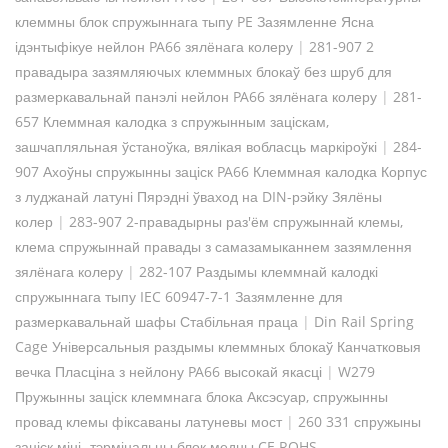
клеммны блок спружыннага тыпу PE Зазямленне Ясна
ідэнтыфікуе нейлон PA66 зялёнага колеру
|
281-907 2
правадыра зазямляючых клеммных блокаў без шруб для
размеркавальнай панэлі нейлон PA66 зялёнага колеру
|
281-
657 Клеммная калодка з спружынным заціскам,
зашчапляльная ўстаноўка, вялікая вобласць маркіроўкі
|
284-
907 Ахоўны спружынны заціск PA66 Клеммная калодка Корпус
з луджанай латуні Пярэдні ўваход на DIN-рэйку Зялёны
колер
|
283-907 2-правадырны раз'ём спружыннай клемы,
клема спружыннай правады з самазамыканнем зазямлення
зялёнага колеру
|
282-107 Раздымы клеммнай калодкі
спружыннага тыпу IEC 60947-7-1 Зазямленне для
размеркавальнай шафы Стабільная праца
|
Din Rail Spring
Cage Універсальныя раздымы клеммных блокаў Канчатковыя
вечка Пласціна з нейлону PA66 высокай якасці
|
W279
Пружынны заціск клеммнага блока Аксэсуар, спружынны
провад клемы фіксаваны латуневы мост
|
260 331 спружыны
заціск міні -тэрмінальны блок медны CE ROHS