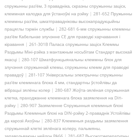
спружынны раз'ём, 3 правадніка, скразны спружынны заціск,
клеммная калодка для ўстаноўкі на рэйку
|
281-652 Пружынны
клеммны раз'ём, шматправадніковы высокапрадукцыйны
працяглы тэрмін службы
|
282-681 6-мм спружынны клеммны
раз'ём Кабельнае злучэнне CE для праводкі харчавання і
кіравання
|
261-301B Паласа спружынны заціск Клеммы
Раздымы Міні-рэйка з мантажным носьбітам Стандарт высокай
якасці
|
280-107 Шматфункцыянальны клеммны блок для
злучэння спружыннай клемы, спружынны клемм для праводкі
правадоў
|
281-107 Універсальны электрычны спружынны
раз'ём клеммнага блока 4 мм, стандартны ўстойлівы да
вібрацыі зялёны колер
|
280-687 Жоўта-зялёная спружынная
клетка, праходжанне клеммнага блока зазямлення на Din-
рэйку
|
280-907 Зазямленне Спружынныя клеммныя блокі
Раздымы Клеммныя блокі на DIN-рэйку 2-праваднік Устойлівы
да карозіі Ахоўны
|
280-837 Клеммныя раздымы зазямлення
спружыннай клеткі зялёнага колеру, палымяны,
запавольваючы нейлон PA66
|
281-687 Высокотэмпературны