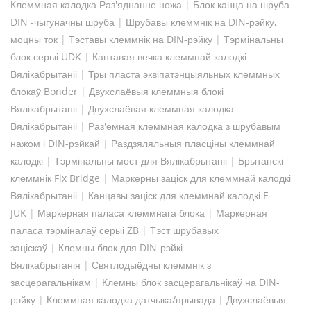
Клеммная калодка Раз'яднанне ножа
|
Блок канца на шруба
DIN -чыгуначны шруба
|
Шрубавы клеммнік на DIN-рэйку,
моцны ток
|
Тэставы клеммнік на DIN-рэйку
|
Тэрмінальны
блок серыі UDK
|
Кантавая вечка клеммнай калодкі
Вялікабрытаніі
|
Тры пласта эквіпатэнцыяльных клеммных
блокаў Bonder
|
Двухслаёвыя клеммныя блокі
Вялікабрытаніі
|
Двухслаёвая клеммная калодка
Вялікабрытаніі
|
Раз'ёмная клеммная калодка з шрубавым
нажом і DIN-рэйкай
|
Раздзяляльныя пласціны клеммнай
калодкі
|
Тэрмінальны мост для Вялікабрытаніі
|
Брытанскі
клеммнік Fix Bridge
|
Маркерны заціск для клеммнай калодкі
Вялікабрытаніі
|
Канцавы заціск для клеммнай калодкі E
JUK
|
Маркерная паласа клеммнага блока
|
Маркерная
паласа тэрміналаў серыі ZB
|
Тэст шрубавых
заціскаў
|
Клемны блок для DIN-рэйкі
Вялікабрытанія
|
Святлодыёдны клеммнік з
засцерагальнікам
|
Клемны блок засцерагальнікаў на DIN-
рэйку
|
Клеммная калодка датчыка/прывада
|
Двухслаёвыя