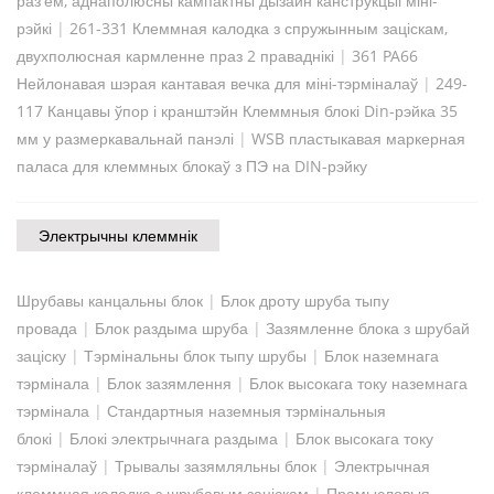
раз'ём, аднаполюсны кампактны дызайн канструкцыі міні-
рэйкі
|
261-331 Клеммная калодка з спружынным заціскам,
двухполюсная кармленне праз 2 праваднікі
|
361 PA66
Нейлонавая шэрая кантавая вечка для міні-тэрміналаў
|
249-
117 Канцавы ўпор і кранштэйн Клеммныя блокі Din-рэйка 35
мм у размеркавальнай панэлі
|
WSB пластыкавая маркерная
паласа для клеммных блокаў з ПЭ на DIN-рэйку
Электрычны клеммнік
Шрубавы канцальны блок
|
Блок дроту шруба тыпу
провада
|
Блок раздыма шруба
|
Зазямленне блока з шрубай
заціску
|
Тэрмінальны блок тыпу шрубы
|
Блок наземнага
тэрмінала
|
Блок зазямлення
|
Блок высокага току наземнага
тэрмінала
|
Стандартныя наземныя тэрмінальныя
блокі
|
Блокі электрычнага раздыма
|
Блок высокага току
тэрміналаў
|
Трывалы зазямляльны блок
|
Электрычная
клеммная калодка з шрубавым заціскам
|
Прамысловыя