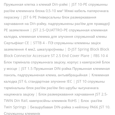
Пружынная клетка з клемай Din-рэйкі
|
JST 10-PE спружынны
раз'ём клеммнага блока 0,5-10 мм² Мяккі кабель папярочнага
перасеку
|
JST 6 PE Універсальны блок размеркавання
харчавання на Din-рэйку, падпружынены раз'ём для правадоў
PE зазямлення
|
JST 2.5-QUATTRO-PE спружынная клеммная
калодка, клеммная клемма для злучэння спружыннай клемы
Сертыфікат CE
|
STTB 4 - ПЭ спружынны клеммны заціск
зазямлення 4 мм2, шматузроўневы
|
D-JST Spring Block Block
Block Connector Accessare ST 2.5 End Cover Plare
|
FBS 10 4
Блок тэрмінала спружыннага заціску, корпус з кампрэсіяй Блок
у мосце
|
JST 1.5 Пружынная DIN-рэйка Пружынная клеммная
панэль, падпружыненая клема, антывібрацыйная
|
Клеммная
калодка JST 6, стандартнае злучэнне IEC
|
JST 10 спружыны
тэрмінальны блок раз'ём раз'ём без шрубы чыгуначнага
нацяжнага заціску
|
Блок размеркавання харчавання JST 2.5-
TWIN Din Rail, кампрэсійны клеммнік RoHS
|
Блок -раз'ём
Twin Springs
|
Безшрубавая DIN-рэйка з нейлону PA66 JST 10.
Спружынны клеммнік