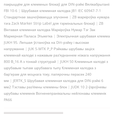
пакрыццём для клеммных блокаў для DIN-рэйкі Вялікабрытаніі
FBI 10-6
|
Шрубавая клеммная калодка JB1 IEC 60947-7-1
Стандартнае зашчоўкваецца злучэнне
|
ZB маркіроўка нумара
тэга Zack Marker Strip Label для тэрмінальных блокаў
|
ZB
Вінтавая клеммная калодка Маркіроўка Нумар Тэг Зак
Маркерная Паласа Этыкетка
|
Электрычная шрубавая клемма
JUKH 95. Лепшая ўстаноўка на Din-рэйку і высокае
напружанне
|
JUK 5-MTK P_P Рэйкавы шрубавы заціск
клеммнай калодкі з нажавым раз'яднаннем нізкага напружання
800 В_16 А з тонкай структурай
|
JUKH 50 Клеммныя калодкі з
шрубавым тыпам шрубавага тыпу Клеммная калодка з
бар'ерам для моцнага току, папярочны перасек 240
мм
|
JERTK_S Шрубавая клеммная калодка для DIN-рэйкі 6
мм2 Тэставы раз'ёмны клеммны блок
|
JUDK 10 2-ўзроўневы
шрубавы клеммнік Вогненепранікальны нейлонавы клеммнік
PA66