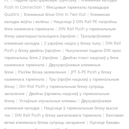
Push In Connection
|
Мясцовыя тэрміналы правадыра
Quattro
|
Клеммныя блокі One In Two Out
|
Клеммная
калодка жоўты і зялёны
|
Націсніце ў DIN Rail PE патройны
блок наземнага тэрмінала
|
DIN Rail Push у тэрмінальным
блоку шматкарыстальніцкага ўзроўню
|
Трохузроўневая
клеммная калодка
|
2 узроўню націск у блоку тыпу
|
DIN Rail
Push у блоку двайны ўзроўню
|
Чыгуначная падача DIN праз
тэрмінальны блок 2 ўзроўню
|
Двойчы пласт націскаў у блок
наземнага тэрмінала
|
Двухузроўневыя клеммныя
блокі
|
Раз'ём блока зазямлення
|
JPT 6-PE Push у блоку
наземнага тэрмінала
|
Тры ўзроўні націскаў у тэрмінальным
блоку
|
Din Rial Push у тэрмінальным блоку супраць
запалення
|
Двойчы ўзровень націскаў у тэрмінальным
блоку
|
Устаўныя злучальныя клеммы
|
Двухузроўневая
клеммная калодка
|
Націсніце ў тэрмінальным блоку высокі
ток
|
DIN Rail Push у блоку канчатковага тэрмінала
|
Кантавая
вечка клеммнага блока супраць загарання
|
Уцісніце бакавы