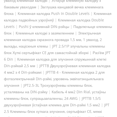
ўваход клеммнай калодкі
|
Устаўце клеммную калодку з
бакавым уваходам
|
Заглушка канцавой вечка клеммнага
блока
|
Клеммная калодка Push In Double Levels
|
Клеммная
калодка падвойных узроўняў
|
Клеммная калодка Double
Levels
|
Pushi ў клеммнай DIN-рэйцы
|
Падключыце клеммны
блок
|
Клеммныя калодкі з зазямленнем
|
Электрычная
клеммная калодка скразнога провада 1,5 мм, 1 уваход, 2
выхады, націскныя клемы
|
JPT 2.5/1P злучальны клеммны
блок Хуткі сертыфікат CE для самастойнай зборкі
|
Раз'ём JPT
6 Din
|
Клеммная калодка для злучэння спружыннай клеткі
Din-рэйкай 2,5 мм
|
JPTTB Двухузроўневая клеммная калодка
4 мм2 з 4 Din-рэйкамі
|
JPTTB 4 - Клеммная калодка 2 для
фотаэлектрычнай Din-рэйкі, узровень эквіпатэнцыяльнага
злучэння
|
JPT2.5-3L Трохузроўневы клеммны блок,
усталяваны на DIN-рэйку
|
Кабель 4 мм2 Din Rial, устаўны
клеммны блок, супрацьзапаленчы, 24 AWG
|
JPTTB 1,5/S
двухузроўневая ўстаўная клемма для Din-рэйкі 1,5 мм2
|
JPT
2.5 Клеммны блок хуткага злучэння, сертыфікат CE, мяккі