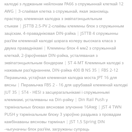
калодкі з луджаным нейлонам PA66 з спружыннай клеткай 12
AWG
|
3-слаёвая клетка з спружынай, якая эканоміць
прастору, клеммная калодка з эквіпатэнцыяльным
стыкам
|
JSTTB 2.5-PV 2-слаёвы клеммны блок з спружынным
заціскам, 4-правадніковая DIN-рэйка
|
JSTTB 4 спружынны
раз'ём клеммнай калодкі шэрага колеру высокага класа з
двума праваднікамі
|
Клеммны блок 4 мм2 з спружыннай
клеткай, 2-ўзроўневая DIN-рэйка, усталяваная з
эквіпатэнцыяльным бондерам
|
ST 4-MT Клеммныя калодкі з
нажавым раз'яднаннем, DIN-рэйка 400 В NS 35
|
FBS 2-12
Перамычка, устаўная клеммная калодка моста JPT 16 для
вясны
|
Перамычка FBS 2 - 16 для шрубавай клеммнай калодкі
JUT 35
|
ST4 - HESI з засцерагальнікамі і спружыннымі
клеммамі, усталяваны на Din-рэйку
|
Din Rail Push у
тэрмінальных блоках вясновае злучэнне 16Awg
|
JST 4 TWN
PUSH у тэрмінальным блоку 3 узроўню раздыма з провадам
камбінаваны вясновы тэрмінал
|
JST 1,5 Spring DIN
-чыгуначны блок раз'ём, загружаны супраць