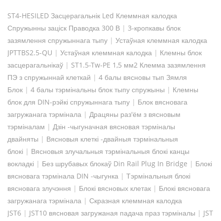
ST4-HESILED Засцерагальнік Led Клеммная калодка
Спружынны заціск Праводка 300 В
|
3-кропкавы блок
зазямлення спружыннага тыпу
|
Устаўная клеммная калодка
JPTTBS2.5-QU
|
Устаўная клеммная калодка
|
Клемны блок
засцерагальнікаў
|
ST1.5-Tw-PE 1,5 мм2 Клемма зазямлення
ПЭ з спружыннай клеткай
|
4 балы вясновы тып Зямля
Блок
|
4 балы тэрмінальны блок тыпу спружыны
|
Клемны
блок для DIN-рэйкі спружыннага тыпу
|
Блок вясновага
загружанага тэрмінала
|
Драцяны раз'ём з вясновым
тэрміналам
|
Дзін -чыгуначная вясновая тэрміналы
двайняты
|
Вясновыя клеткі -двайныя тэрмінальныя
блокі
|
Вясновыя злучальныя тэрмінальныя блокі канцы
вокладкі
|
Без шрубавых блокаў Din Rail Plug In Bridge
|
Блокі
вясновага тэрмінала DIN -чыгунка
|
Тэрмінальныя блокі
вясновага злучэння
|
Блокі вясновых клетак
|
Блокі вясновага
загружанага тэрмінала
|
Скразная клеммная калодка
JST6
|
JST10 вясновая загружаная падача праз тэрміналы
|
JST