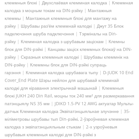
клеммныя блокі
|
Двухслаёвая клеммная калодка
|
Клеммная
калодка з моцным токам на DIN-рэйку
|
Мантажныя
клеммы
|
Мантажныя клеммныя блокі для мантажу на
рэйку
|
Шрубавы раз'ём клеммнай калодкі
|
Джут 35 Блок
падключэння шруба падключэння
|
Тэрміналы на Din-
рэйку
|
Клеммная калодка з шрубавым заціскам
|
Клемны
блок для DIN-рэйкі
|
Канцавы заціск клеммных блокаў на DIN-
рэйку
|
Скразныя клеммныя калодкі
|
Шрубавы клеммнік на
DIN-рэйку
|
Клеммны блок для DIN-рэйкі супраць
гарэння
|
Клеммная калодка шрубавага тыпу
|
D-JUDK 10 End
Cover_End Plate Шэры нейлон для шрубавай клеммнай
калодкі для кіравання электрычнай машынай
|
Клеммныя
блокі JUKH 240 Din Rail, моцны ток 240 мм² для размеркавання
патэнцыялу NS 35 мм
|
JDIKD 1.5-PV 12 AWG актуатар Мульты-
датчык Клеммная калодка Эквіпатэнцыяльнае злучэнне
|
35-
міліметровы шрубавы тып Din-рэйкі, 2-ўзроўневая клеммная
калодка з эквіпатэнцыяльным стыкам
|
2-х узроўневыя
шрубавыя клеммныя калодкі для DIN-рэйкі з