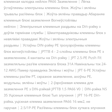
клеммная калодка нейлон PA66 Зазямленне
|
Лёгка
ўстаўляемы электрычны клеммны блок. Жоўты і зялёны
трывалы раз'ёмны блок
|
Жоўта-зялёны правадыр Абараняе
клеммныя блокі зазямлення Вогнеўстойлівы
нейлон
|
Электрычныя клеммныя раздымы на Din-рэйку з
доўгім тэрмінам службы
|
Шматправадніковы клеммны блок з
невялікімі правадамі Жоўты і зялёны электрычныя
раздымы
|
Устаўны DIN-рэйку PE трохузроўневы клеммны
блок вогнеўстойлівы
|
JPTTB 4 - 2-слойны клеммны блок PE з
зазямленнем, 4 кантакты на Din-рэйку
|
JPT 2.5-PE Push Fit
зазямляльны раз'ём клеммнага блока 31A Намінальны ток 24-
12 AWG Памер правадніка Зялёны і жоўты
|
JPT 6-PE Устаўны
клеммны раз'ём PT, скразное зазямленне, ахоўны PE,
модульны, зялёны і жоўты
|
2-ўзроўневая клемма для
зазямлення PE з DIN-рэйкай JPTTB 1,5 PA66 V0
|
DIN-рэйка NS
35 Уціскныя клеммныя блокі Тып злучэння
|
JPT 16-PE Din-
рэйка, уціскная клемма зазямлення PA66 16 мм2, не
гаручая
|
2.5/1P-PE Раз'ёмны клеммны блок хуткага злучэння