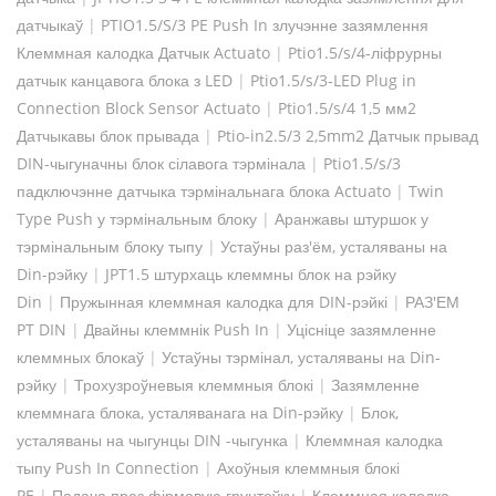
датчыкаў
|
PTIO1.5/S/3 PE Push In злучэнне зазямлення
Клеммная калодка Датчык Actuato
|
Ptio1.5/s/4-ліфрурны
датчык канцавога блока з LED
|
Ptio1.5/s/3-LED Plug in
Connection Block Sensor Actuato
|
Ptio1.5/s/4 1,5 мм2
Датчыкавы блок прывада
|
Ptio-in2.5/3 2,5mm2 Датчык прывад
DIN-чыгуначны блок сілавога тэрмінала
|
Ptio1.5/s/3
падключэнне датчыка тэрмінальнага блока Actuato
|
Twin
Type Push у тэрмінальным блоку
|
Аранжавы штуршок у
тэрмінальным блоку тыпу
|
Устаўны раз'ём, усталяваны на
Din-рэйку
|
JPT1.5 штурхаць клеммны блок на рэйку
Din
|
Пружынная клеммная калодка для DIN-рэйкі
|
РАЗ'ЕМ
PT DIN
|
Двайны клеммнік Push In
|
Уцісніце зазямленне
клеммных блокаў
|
Устаўны тэрмінал, усталяваны на Din-
рэйку
|
Трохузроўневыя клеммныя блокі
|
Зазямленне
клеммнага блока, усталяванага на Din-рэйку
|
Блок,
усталяваны на чыгунцы DIN -чыгунка
|
Клеммная калодка
тыпу Push In Connection
|
Ахоўныя клеммныя блокі
PE
|
Падача праз фірмовую грунтоўку
|
Клеммная калодка