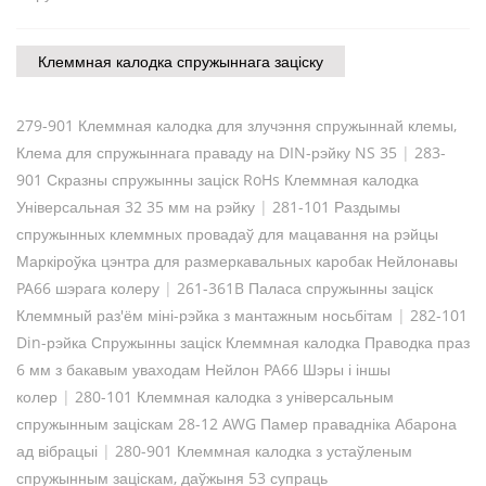
Клеммная калодка спружыннага заціску
279-901 Клеммная калодка для злучэння спружыннай клемы,
Клема для спружыннага праваду на DIN-рэйку NS 35
|
283-
901 Скразны спружынны заціск RoHs Клеммная калодка
Універсальная 32 35 мм на рэйку
|
281-101 Раздымы
спружынных клеммных провадаў для мацавання на рэйцы
Маркіроўка цэнтра для размеркавальных каробак Нейлонавы
PA66 шэрага колеру
|
261-361B Паласа спружынны заціск
Клеммный раз'ём міні-рэйка з мантажным носьбітам
|
282-101
Din-рэйка Спружынны заціск Клеммная калодка Праводка праз
6 мм з бакавым уваходам Нейлон PA66 Шэры і іншы
колер
|
280-101 Клеммная калодка з універсальным
спружынным заціскам 28-12 AWG Памер правадніка Абарона
ад вібрацыі
|
280-901 Клеммная калодка з устаўленым
спружынным заціскам, даўжыня 53 супраць