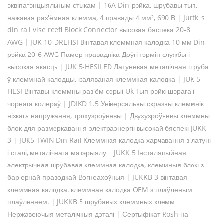
эквіпатэнцыяльным стыкам
|
16A Din-рэйка, шрубавы тып,
нажавая раз'ёмная клемма, 4 правады 4 мм², 690 В
|
Jurtk_s
din rail vise reefl Block Connector высокая бяспека 20-8
AWG
|
JUK 10-DREHSI Вінтавая клеммная калодка 10 мм Din-
рэйка 20-6 AWG Памер правадніка Доўгі тэрмін службы і
высокая якасць
|
JUK 5-HESILED Латуневая металічная шруба
ў клеммнай калодцы, ізаляваная клеммная калодка
|
JUK 5-
HESI Вінтавы клеммны раз'ём серыі Uk Тып рэйкі шэрага і
чорнага колераў
|
JDIKD 1.5 Універсальны скразны клеммнік
нізкага напружання, трохузроўневы
|
Двухузроўневы клеммны
блок для размеркавання электраэнергіі высокай бяспекі JUKK
3
|
JUK5 TWIN Din Rail Клеммная калодка харчавання з латуні
і сталі, металічнага матэрыялу
|
JUKK 5 Інсталяцыйная
электрычная шрубавая клеммная калодка, клеммныя блокі з
бар'ернай праводкай Вогнеахоўныя
|
JUKKB 3 вінтавая
клеммная калодка, клеммная калодка OEM з плаўленым
плаўленнем.
|
JUKKB 5 шрубавых клеммных клемм
Нержавеючыя металічныя дэталі
|
Сертыфікат Rosh на