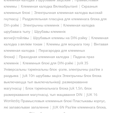
клеммы
|
Клеммная калодка Вялікабрытаніі
|
Скразныя
клеммныя блокі
|
Электрычная клеммная калодка высокай
гнуткасці
|
Раздзяляльная пласціна для клеммнага блока для
Din-рэйкі
|
Электрычны клеммнік
|
Клеммная калодка
шрубавага тыпу
|
Шрубавы клеммнік
вогнеўстойлівы
|
Шрубавыя клеммы на DIN-рэйку
|
Клеммная
калодка з вялікім токам
|
Клеммы для моцнага току
|
Вінтавая
клеммная калодка
|
Перагародка для клеммных
блокаў
|
Праходная клеммная калодка
|
Падача праз
клеммнік
|
Клеммныя блокі для DIN-рэйкі
|
Juik 35
Універсальны тэрмінальны блок -рэле, электрычны раз'ём з
раздыма
|
Juk 10n шрубавы заціск Электрычны блок блока
выключаецца тып выключальнікаў, размеркаванне
магутнасці
|
Блок тэрмінальнага блока Juk 1,5n, блок
размеркавання магутнасці, тып мацавання DIN
|
JUK 16
Wonkedq Прамысловыя клеммныя блокі Пластыкавы корпус,
які запавольвае запаленне
|
JUK 6N Раз'ём клеммнага блока,