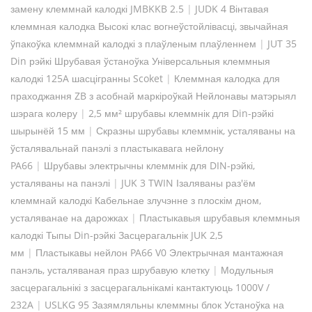
замену клеммнай калодкі JMBKKB 2.5
|
JUDK 4 Вінтавая
клеммная калодка Высокі клас вогнеўстойлівасці, звычайная
ўпакоўка клеммнай калодкі з плаўленым плаўленнем
|
JUT 35
Din рэйкі Шрубавая ўстаноўка Універсальныя клеммныя
калодкі 125A шасцігранны Scoket
|
Клеммная калодка для
праходжання ZB з асобнай маркіроўкай Нейлонавы матэрыял
шэрага колеру
|
2,5 мм² шрубавы клеммнік для Din-рэйкі
шырынёй 15 мм
|
Скразны шрубавы клеммнік, усталяваны на
ўсталявальнай панэлі з пластыкавага нейлону
PA66
|
Шрубавы электрычны клеммнік для DIN-рэйкі,
усталяваны на панэлі
|
JUK 3 TWIN Ізаляваны раз'ём
клеммнай калодкі Кабельнае злучэнне з плоскім дном,
усталяванае на дарожках
|
Пластыкавыя шрубавыя клеммныя
калодкі Тыпы Din-рэйкі Засцерагальнік JUK 2,5
мм
|
Пластыкавы нейлон PA66 V0 Электрычная мантажная
панэль, усталяваная праз шрубавую клетку
|
Модульныя
засцерагальнікі з засцерагальнікамі кантактуюць 1000V /
232A
|
USLKG 95 Зазямляльны клеммны блок Устаноўка на