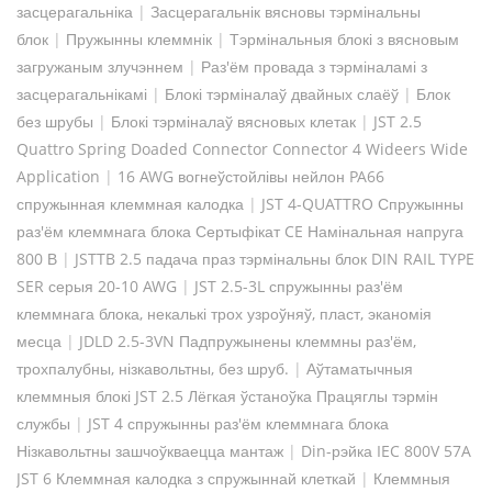
засцерагальніка
|
Засцерагальнік вясновы тэрмінальны
блок
|
Пружынны клеммнік
|
Тэрмінальныя блокі з вясновым
загружаным злучэннем
|
Раз'ём провада з тэрміналамі з
засцерагальнікамі
|
Блокі тэрміналаў двайных слаёў
|
Блок
без шрубы
|
Блокі тэрміналаў вясновых клетак
|
JST 2.5
Quattro Spring Doaded Connector Connector 4 Wideers Wide
Application
|
16 AWG вогнеўстойлівы нейлон PA66
спружынная клеммная калодка
|
JST 4-QUATTRO Спружынны
раз'ём клеммнага блока Сертыфікат CE Намінальная напруга
800 В
|
JSTTB 2.5 падача праз тэрмінальны блок DIN RAIL TYPE
SER серыя 20-10 AWG
|
JST 2.5-3L спружынны раз'ём
клеммнага блока, некалькі трох узроўняў, пласт, эканомія
месца
|
JDLD 2.5-3VN Падпружынены клеммны раз'ём,
трохпалубны, нізкавольтны, без шруб.
|
Аўтаматычныя
клеммныя блокі JST 2.5 Лёгкая ўстаноўка Працяглы тэрмін
службы
|
JST 4 спружынны раз'ём клеммнага блока
Нізкавольтны зашчоўкваецца мантаж
|
Din-рэйка IEC 800V 57A
JST 6 Клеммная калодка з спружыннай клеткай
|
Клеммныя