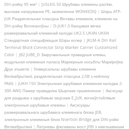
Din-рэйку 95 мм²
|
JUSLKG 50 Шрубавы клеммны раз'ём,
высокае напружанне PE, зазямленне WONKEDQ
|
Шэры ATP-
JUK Раздзяляльная пласціна Вінтавы клеммнік, клеммнік на
Din-рэйку Вогнеахоўны
|
D-JUK1.5 Канцавая вечка
размеркавальнай клеммнай калодкі UK2.5 UK4N UK6N
Стандартная спецыфікацыя Шэры колер
|
JKLM-A Din Rail
Terminal Block Connector Strip Marker Carrier Customized
Color
|
JB2 JUBE_D Закручвальныя правадныя клемы,
модульная клеммная паласа Маркерныя носьбіты Маркіроўка
Друк этыкеткі
|
Універсальны шрубавы клеммнік
Вялікабрытаніі, раздзяляльная пласціна 2,5B з нейлону
PA66
|
JUKH 150 Электрычная шрубавая клеммная калодка 2-
300 AWG Памер правадніка Шырокае прымяненне
|
Аксэсуар
для раздыма з шрубавым заціскам E_JUK, вогнеўстойлівыя
электронныя шрубавыя клеммы
|
Аксэсуары
размеркавальнага шрубавага клеммнага блока JEB,
электронныя клеммныя блокі Nsertion Bridge для DIN-рэйкі
Вялікабрытаніі
|
Латуневы фіксаваны мост JFBI з нікельаваным