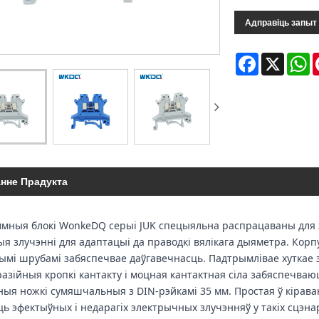
Адправіць запыт
Facebook
X
W
анне Прадукта
я блокі WonkeDQ серыі JUK спецыяльна распрацаваны для эка
я злучэнні для адаптацыі да праводкі вялікага дыяметра. Корпу
ымі шрубамі забяспечвае даўгавечнасць. Падтрымлівае хуткае 
азійныя кропкі кантакту і моцная кантактная сіла забяспечва
ыя ножкі сумяшчальныя з DIN-рэйкамі 35 мм. Простая ў кіраван
ць эфектыўных і недарагіх электрычных злучэнняў у такіх сцэнар