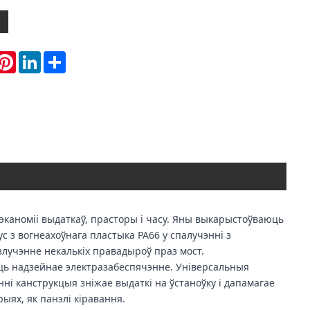
hatsApp
Pinterest
LinkedIn
Share
номіі выдаткаў, прасторы і часу. Яны выкарыстоўваюць
с з вогнеахоўнага пластыка PA66 у спалучэнні з
злучэнне некалькіх правадыроў праз мост.
юць надзейнае электразабеспячэнне. Універсальныя
ні канструкцыя зніжае выдаткі на ўстаноўку і дапамагае
ыях, як панэлі кіравання.