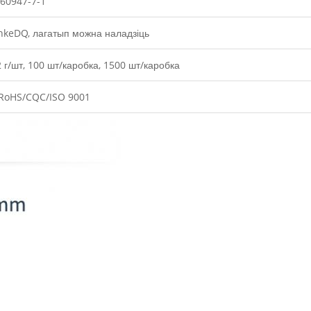
 60947-7-1
keDQ, лагатып можна наладзіць
2 г/шт, 100 шт/каробка, 1500 шт/каробка
RoHS/CQC/ISO 9001