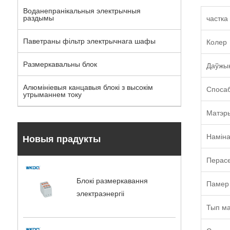
Воданепранікальныя электрычныя
раздымы
частка
Паветраны фільтр электрычнага шафы
Колер
Размеркавальны блок
Даўжы
Алюмініевыя канцавыя блокі з высокім
Спосаб
утрыманнем току
Матэр
Наміна
Новыя прадукты
Перасе
Блокі размеркавання
Памер 
электраэнергіі
Тып м