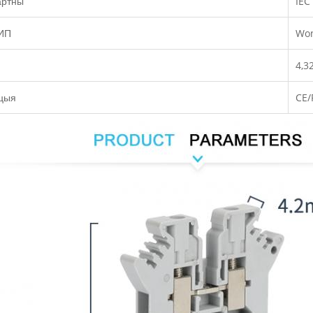
артны
IEC
ИП
Won
4,3
ацыя
CE/