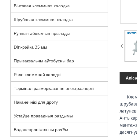
Вінтавая клеммная калодка
Шрубавая клеммная калодка
Ручныя абціскныя прылады
Din-рэйка 35 мм
Прывакзальны аўтобусны бар
Рэле клеммнай калодкі
Апіс
Тэрмінал размеркавання электраэнергіі
Клеммны
Наканечнікі для дроту
шрубавы
латунев
Устаўце правадныя раздымы
Антыкар
мантажн
Воданепранікальны раз'ём
дасягну