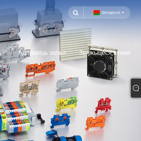
беларускі
ь
Адправіць запыт
Звяжыцеся з намі