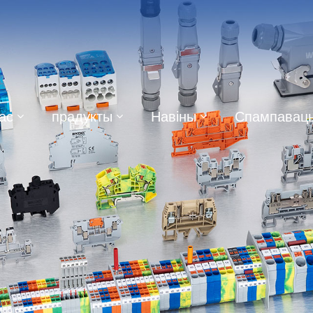
ас
прадукты
Навіны
Спампавац