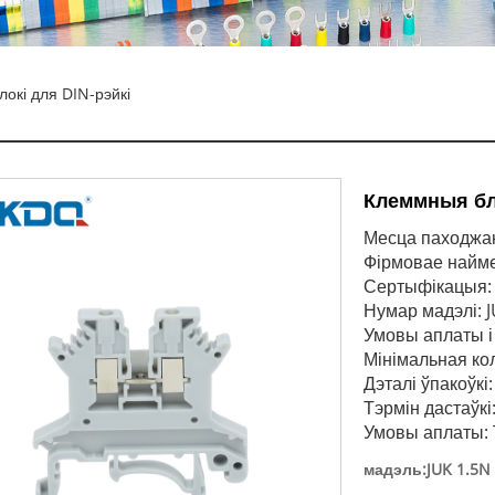
окі для DIN-рэйкі
Клеммныя бло
Месца паходжан
Фірмовае най
Сертыфікацыя: 
Нумар мадэлі: 
Умовы аплаты і 
Мінімальная ко
Дэталі ўпакоўкі
Тэрмін дастаўкі:
Умовы аплаты: T
мадэль:JUK 1.5N