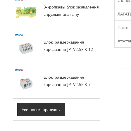
Станд
3-кропкавы блок зазямлення
ЛАГАТ
спружыннага тыпу
Пакет
Атэст
Блокі размеркавання
харчавання JPTV2.5FIX-12
Блокі размеркавання
харчавання JPTV2.5FIX-7
Усе новыя прадукты