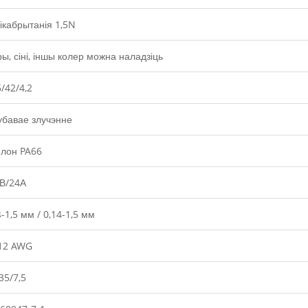
ікабрытанія 1,5N
ы, сіні, іншы колер можна наладзіць
5/42/4,2
бавае злучэнне
лон PA66
В/24А
4-1,5 мм / 0,14-1,5 мм
12 AWG
35/7,5