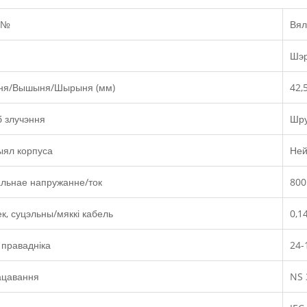
 №
Вял
Шэр
ня/Вышыня/Шырыня (мм)
42,
 злучэння
Шру
ыял корпуса
Ней
льнае напружанне/ток
800
к, суцэльны/мяккі кабель
0,1
правадніка
24-
ацавання
NS 