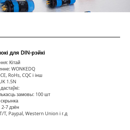
кі для DIN-рэйкі
ня: Кітай
менне: WONKEDQ
CE, RoHs, CQC і інш
JUK 1.5N
дастаўкі:
лькасць замовы: 100 шт
: скрынка
 2-7 дзён
/T, Paypal, Western Union і г.д