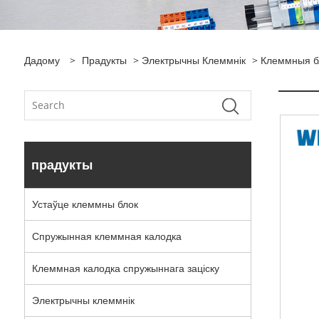
Дадому
>
Прадукты
>
Электрычны Клеммнік
> Клеммныя бл
прадукты
Устаўце клеммны блок
Спружынная клеммная калодка
Клеммная калодка спружыннага заціску
Электрычны клеммнік