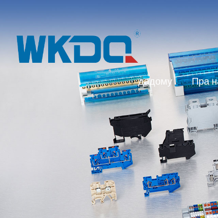
дадому
Пра н