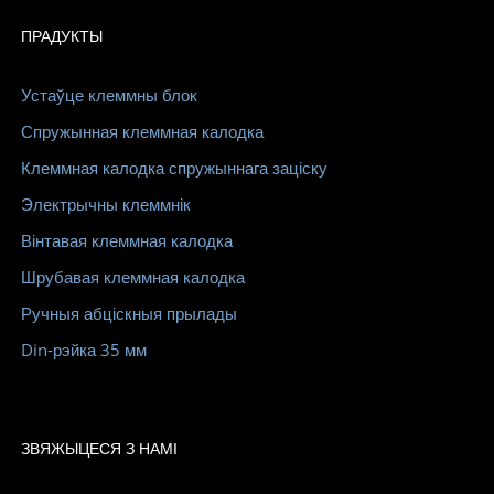
ПРАДУКТЫ
Устаўце клеммны блок
Спружынная клеммная калодка
Клеммная калодка спружыннага заціску
Электрычны клеммнік
Вінтавая клеммная калодка
Шрубавая клеммная калодка
Ручныя абціскныя прылады
Din-рэйка 35 мм
ЗВЯЖЫЦЕСЯ З НАМІ