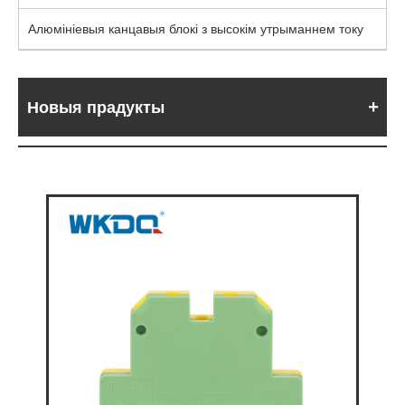
Алюмініевыя канцавыя блокі з высокім утрыманнем току
Новыя прадукты