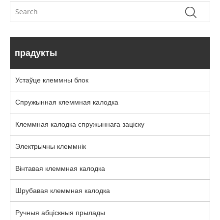
прадукты
Устаўце клеммны блок
Спружынная клеммная калодка
Клеммная калодка спружыннага заціску
Электрычны клеммнік
Вінтавая клеммная калодка
Шрубавая клеммная калодка
Ручныя абціскныя прылады