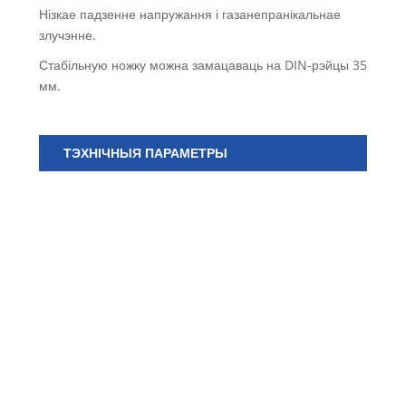
Нізкае падзенне напружання і газанепранікальнае
злучэнне.
Стабільную ножку можна замацаваць на DIN-рэйцы 35
мм.
ТЭХНІЧНЫЯ ПАРАМЕТРЫ
ну
ма
Ко
Да
Вы
Шы
(мм