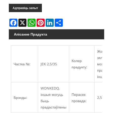
Адправіць запыт
Facebook
X
WhatsApp
Pinterest
LinkedIn
Share
Апісанне Прадукта
Жоўты/
зялёны,
Колер
Частка №:
JEK 2,5/35
можна
прадукту:
прапанав
іншы кол
WONKEDQ,
іншыя могуць
Перасек
Брэнды:
2,5 мм²
быць
провада:
прадастаўлены