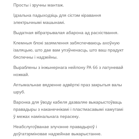
Просты і зручны мантаж.
Ідэальна падыходзіць для сістэм кіравання
электрычнымі машынамі.
Выдатная вібратрывалая абарона ад расхіствання.
Клемныя блокі зазямлення забяспечваюць ахоўную
ізаляцыю, што дае вам упэўненасць, што ваш прадукт
бяспечны і надзейны.
Выраблены з інжынернага нейлону PA 66 з латуневай
ножкай.
Аптымальнае вядзенне адвёрткі праз закрытыя валы
шруб.
Варонка для ўводу кабеля дазваляе выкарыстоўваць
правадыры з наканечнікамі і пластмасавымі хамутамі
ў межах намінальнага перасеку.
Неабслугоўванае злучэнне правадыроў і
доўгатэрміновае надзейнае выкарыстанне.