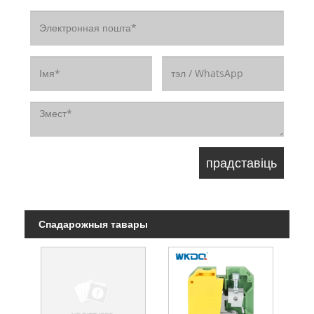
Спадарожныя тавары