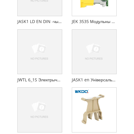
JASK1 LD EN DIN -чыгуначны засцерагальнік з шрубавым злучэнне
JEK 3535 Модульны шрубавы клеммны блок EK Шрубавае зазямленне шырынёй 16,2 мм
JWTL 6_1S Электрычны шруба для мацавання шруба TEST Адключэнне тэрмінальных блокаў
JASK1 en Універсальны шрубавы злучэнне блок засцерагальніка засцерагальніка