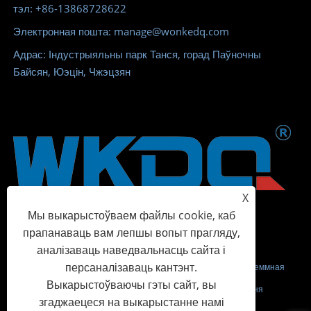
тэл: +86-13868728622
Электронная пошта: manage@wonkedq.com
Адрас: Індустрыяльны парк Танся, горад Паўночны
Байсян, Юэцін, Чжэцзян
X
Мы выкарыстоўваем файлы cookie, каб
прапанаваць вам лепшы вопыт прагляду,
аналізаваць наведвальнасць сайта і
персаналізаваць кантэнт.
Аўтарскае права © 2023 Wonke Electric CO.,Ltd. - Вінтавая клеммная
Выкарыстоўваючы гэты сайт, вы
калодка, спружынная клеммная калодка, клема размеркавання
згаджаецеся на выкарыстанне намі