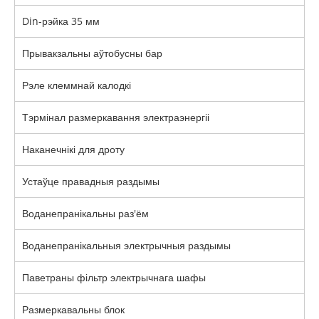
Din-рэйка 35 мм
Прывакзальны аўтобусны бар
Рэле клеммнай калодкі
Тэрмінал размеркавання электраэнергіі
Наканечнікі для дроту
Устаўце правадныя раздымы
Воданепранікальны раз'ём
Воданепранікальныя электрычныя раздымы
Паветраны фільтр электрычнага шафы
Размеркавальны блок