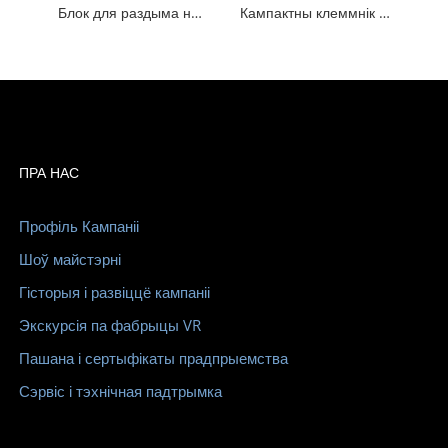
Блок для раздыма на шруба 35 раз'ём для заціску для заціску для DIN -рэйкі
Кампактны клеммнік з шрубавым злучэннем JB1, Лёгкія шрубавыя клемы
ПРА НАС
Профіль Кампаніі
Шоў майстэрні
Гісторыя і развіццё кампаніі
Экскурсія па фабрыцы VR
Пашана і сертыфікаты прадпрыемства
Сэрвіс і тэхнічная падтрымка