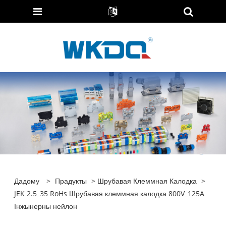
Дадому
>
Прадукты
>
Шрубавая Клеммная Калодка
>
JEK 2.5_35 RoHs Шрубавая клеммная калодка 800V_125A
Інжынерны нейлон