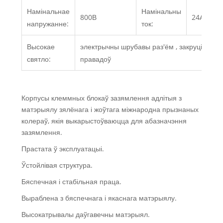
Намінальнае
Намінальны
800В
24А
напружанне:
ток:
Высокае
электрычны шрубавы раз'ём , закруціце раз
святло:
правадоў
Корпусы клеммных блокаў зазямлення адлітыя з
матэрыялу зялёнага і жоўтага міжнародна прызнаных
колераў, якія выкарыстоўваюцца для абазначэння
зазямлення.
Прастата ў эксплуатацыі.
Ўстойлівая структура.
Бяспечная і стабільная праца.
Выраблена з бяспечнага і якаснага матэрыялу.
Высокатрывалы даўгавечны матэрыял.