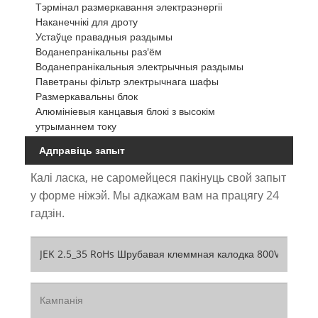
Тэрмінал размеркавання электраэнергіі
Наканечнікі для дроту
Устаўце правадныя раздымы
Воданепранікальны раз'ём
Воданепранікальныя электрычныя раздымы
Паветраны фільтр электрычнага шафы
Размеркавальны блок
Алюмініевыя канцавыя блокі з высокім
утрыманнем току
Адправіць запыт
Калі ласка, не саромейцеся пакінуць свой запыт
у форме ніжэй. Мы адкажам вам на працягу 24
гадзін.