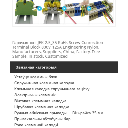
Гарачыя тэгі: JEK 2.5_35 RoHs Screw Connection
Terminal Block 800V_125A Engineering Nylon,
Manufacturers, Suppliers, China, Factory, Free
Sample, In stock, Customized
Звязаная катэгорыя
Устаўце клеммны блок
Спружынная клеммная калодка
Клеммная калодка спружыннага заціску
Электрычны клеммнік
Вінтавая клеммная калодка
Шрубавая клеммная калодка
Ручныя абціскныя прылады
Din-рэйка 35 мм
Прывакзальны аўтобусны бар
Рэле клеммнай калодкі