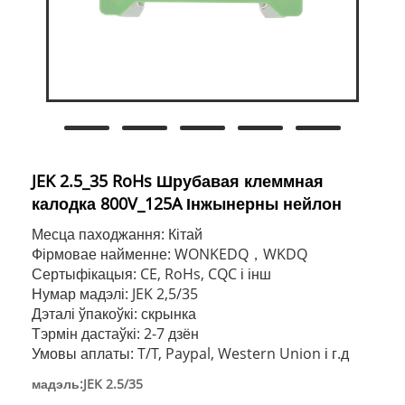
JEK 2.5_35 RoHs Шрубавая клеммная
калодка 800V_125A Інжынерны нейлон
Месца паходжання: Кітай
Фірмовае найменне: WONKEDQ，WKDQ
Сертыфікацыя: CE, RoHs, CQC і інш
Нумар мадэлі: JEK 2,5/35
Дэталі ўпакоўкі: скрынка
Тэрмін дастаўкі: 2-7 дзён
Умовы аплаты: T/T, Paypal, Western Union і г.д
мадэль:JEK 2.5/35