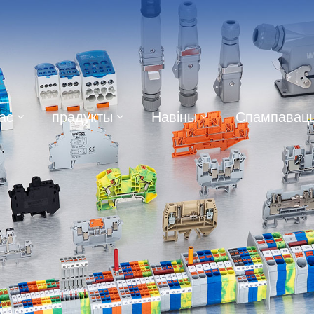
ас
прадукты
Навіны
Спампавац