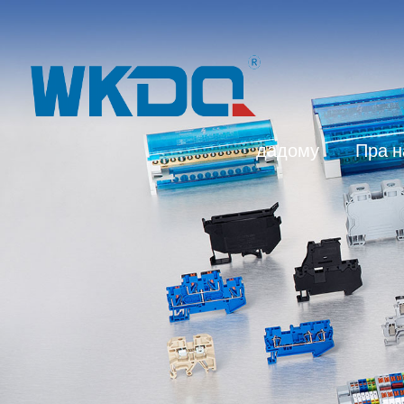
дадому
Пра н