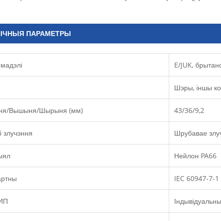
НІЧНЫЯ ПАРАМЕТРЫ
мадэлі
E/JUK, брыта
Шэры, іншы к
ня/Вышыня/Шырыня (мм)
43/36/9,2
 злучэння
Шрубавае злу
ыял
Нейлон PA66
артны
IEC 60947-7-1
ИП
Індывідуальн