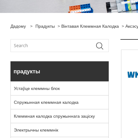
Дадому
>
Прадукты
>
Вінтавая Клеммная Калодка
> Аксэс
прадукты
Устаўце клеммны блок
Спружынная клеммная калодка
Клеммная калодка спружыннага заціску
Электрычны клеммнік