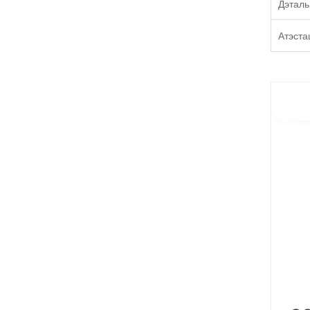
Дэталь
Атэст