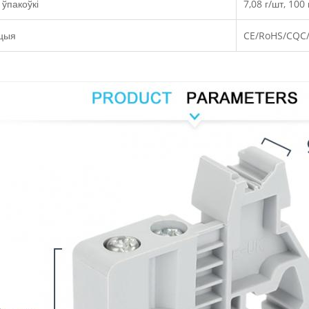
 ўпакоўкі
7,08 г/шт, 100
ацыя
CE/RoHS/CQC/