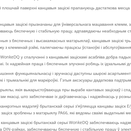
й плошчай паверхні канцавыя заціскі прапануюць дастаткова месца 
анцавыя заціскі прызначаны для ўніверсальнага мацавання клемм, 
чваюць бяспечную і стабільную працу, адпавядаючы неабходным ст
ныя з бяспечных і высакаякасных матэрыялаў, канцавыя заціскі тр
у з клеммнай рэйкі, палягчаючы працэсы ўстаноўкі і абслугоўвання
WonkeDQ у спалучэнні з канцавымі заціскамі асабліва добра падых
і. Іх надзейная праца і бяспечныя злучэнні робяць іх ідэальнымі
шэння функцыянальнасці і зручнасці даступны шырокі асартымент а
кі і трымальнікі для маркіроўкі. Гэтыя аксэсуары дадаткова падтрым
эрыялы, якія выкарыстоўваюцца пры вырабе кантавых заціскаў і сп
ам якасці, што забяспечвае іх даўгавечнасць і надзейнасць у розны
 канкрэтных мадэляў брытанскай серыі з'яўляецца канцавы заціск 
заціск зроблены з матэрыялу PA66, які вядомы сваімі выдатнымі ме
 канцавыя заціскі брытанскай серыі WonkeDQ забяспечваюць надзе
на DIN-рэйках, забяспечваючы бяспечную і стабільную працу ў эле