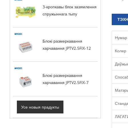
3-кропкавы блок зазямлення
спружыннага тыпу
ТЭХ
Нумар 
Блокі размеркавання
харчавання JPTV2.5FIX-12
Колер
Даўжы
Блокі размеркавання
Спосаб
харчавання JPTV2.5FIX-7
Матэр
Станд
Усе новыя прадукты
ЛАГАТ