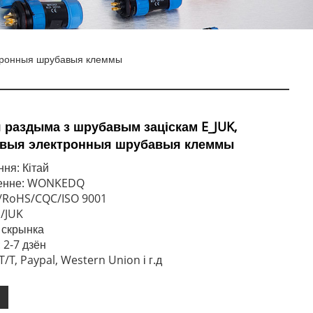
ктронныя шрубавыя клеммы
 раздыма з шрубавым заціскам E_JUK,
івыя электронныя шрубавыя клеммы
ня: Кітай
менне: WONKEDQ
E/RoHS/CQC/ISO 9001
E/JUK
: скрынка
 2-7 дзён
/T, Paypal, Western Union і г.д