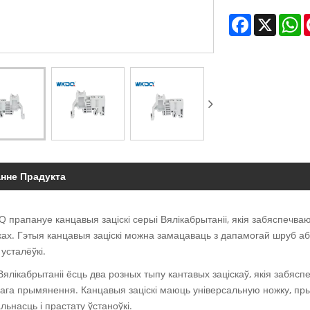
Facebook
X
W
анне Прадукта
 прапануе канцавыя заціскі серыі Вялікабрытаніі, якія забяспечв
ах. Гэтыя канцавыя заціскі можна замацаваць з дапамогай шруб аб
усталёўкі.
Вялікабрытаніі ёсць два розных тыпу кантавых заціскаў, якія забя
ага прымянення. Канцавыя заціскі маюць універсальную ножку, пры
ьнасць і прастату ўстаноўкі.