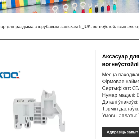
уар для раздыма з шрубавым заціскам E_JUK, вогнеўстойлівыя эле
Аксэсуар для
вогнеўстойл
Месца паходжан
Фірмовае най
Сертыфікат: C
Нумар мадэлі: 
Дэталі ўпакоўкі
Тэрмін дастаўкі:
Умовы аплаты: T
Адправіць запыт