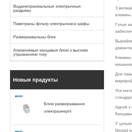
Воданепранікальныя электрычныя
З вяліка
раздымы
клеммы.
Паветраны фільтр электрычнага шафы
Гэтыя к
забяспе
Размеркавальны блок
Вырабле
дэмантаж
Алюмініевыя канцавыя блокі з высокім
утрыманнем току
Клеммы 
машынам
Для павы
Новыя прадукты
маркіроў
Усе мат
стандарт
Блокі размеркавання
Адной з
электраэнергіі
Канцавы 
У цэлым
блокаў 