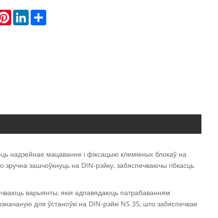
hatsApp
Pinterest
LinkedIn
Share
аюць надзейнае мацаванне і фіксацыю клеммных блокаў на
о зручна зашчоўкнуць на DIN-рэйку, забяспечваючы гібкасць
спечваюць варыянты, якія адпавядаюць патрабаванням
значаную для ўстаноўкі на DIN-рэйкі NS 35, што забяспечвае