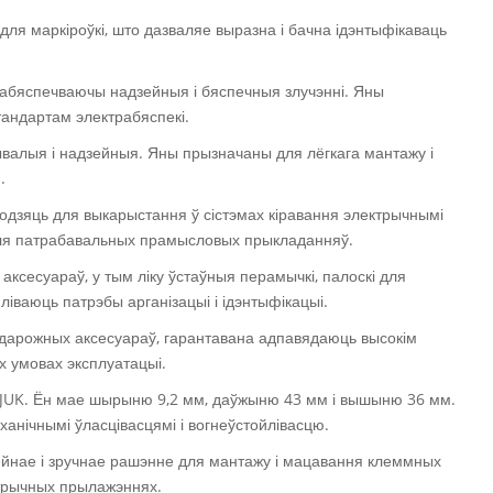
для маркіроўкі, што дазваляе выразна і бачна ідэнтыфікаваць
забяспечваючы надзейныя і бяспечныя злучэнні. Яны
андартам электрабяспекі.
ывалыя і надзейныя. Яны прызначаны для лёгкага мантажу і
.
одзяць для выкарыстання ў сістэмах кіравання электрычнымі
 для патрабавальных прамысловых прыкладанняў.
ксесуараў, у тым ліку ўстаўныя перамычкі, палоскі для
ліваюць патрэбы арганізацыі і ідэнтыфікацыі.
адарожных аксесуараў, гарантавана адпавядаюць высокім
х умовах эксплуатацыі.
E/JUK. Ён мае шырыню 9,2 мм, даўжыню 43 мм і вышыню 36 мм.
ханічнымі ўласцівасцямі і вогнеўстойлівасцю.
йнае і зручнае рашэнне для мантажу і мацавання клеммных
ктрычных прылажэннях.