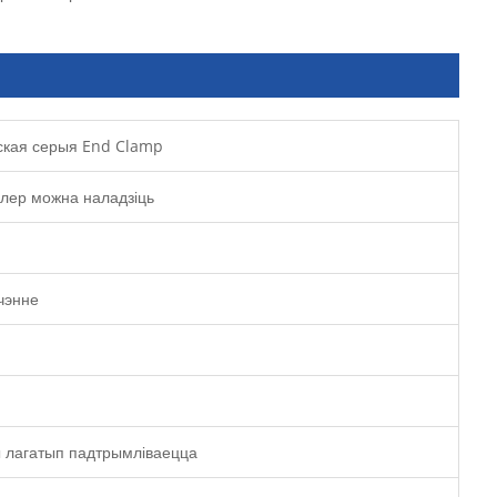
нская серыя End Clamp
олер можна наладзіць
чэнне
ы лагатып падтрымліваецца