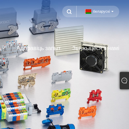
беларускі
ь
Адправіць запыт
Звяжыцеся з намі