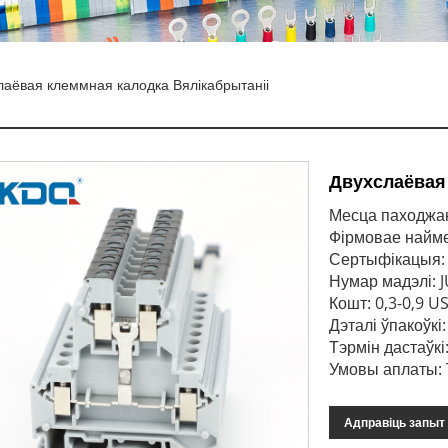
лаёвая клеммная калодка Вялікабрытаніі
Двухслаёвая
Месца паходжан
Фірмовае найм
Сертыфікацыя: 
Нумар мадэлі: 
Кошт: 0,3-0,9 U
Дэталі ўпакоўкі
Тэрмін дастаўкі:
Умовы аплаты: T
Адправіць запыт