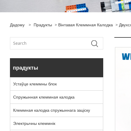
Дадому
>
Прадукты
>
Вінтавая Клеммная Калодка
> Двухс
прадукты
Устаўце клеммны блок
Спружынная клеммная калодка
Клеммная калодка спружыннага заціску
Электрычны клеммнік