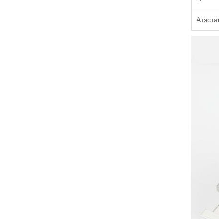
Атэст