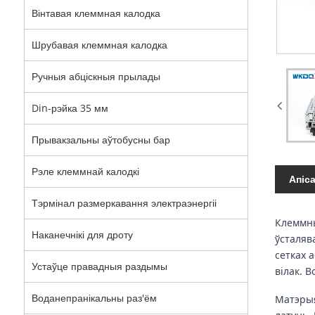
Вінтавая клеммная калодка
Шрубавая клеммная калодка
Ручныя абціскныя прылады
Din-рэйка 35 мм
Прывакзальны аўтобусны бар
Рэле клеммнай калодкі
Апіс
Тэрмінал размеркавання электраэнергіі
Клеммны
Наканечнікі для дроту
ўсталяв
сетках 
Устаўце правадныя раздымы
вілак. 
Воданепранікальны раз'ём
Матэрыя