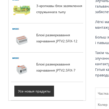
Злучаль
3-кропкавы блок зазямлення
гальван
спружыннага тыпу
забяспе
Лёгкі м
мантажу
Блокі размеркавання
Больш х
харчавання JPTV2.5FIX-12
і павыш
Такім ч
злучэнн
кантакт
Блокі размеркавання
Гэтыя к
харчавання JPTV2.5FIX-7
праводц
Усе новыя прадукты
Частк
Колер