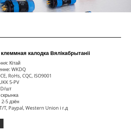
 клеммная калодка Вялікабрытаніі
ня: Кітай
енне: WKDQ
CE, RoHs, CQC, ISO9001
JUKK 5-PV
SD/шт
: скрынка
 2-5 дзён
/T, Paypal, Western Union і г.д