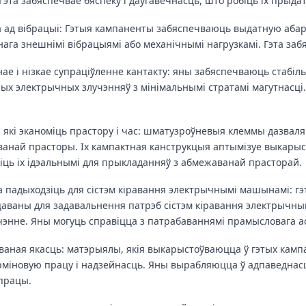
 Гэта забяспечвае бяспеку і даўгавечнасць, што робіць іх прыда
 ад вібрацыі: Гэтыя кампаненты забяспечваюць выдатную абаро
нага знешнімі вібрацыямі або механічнымі нагрузкамі. Гэта за
нае і нізкае супраціўленне кантакту: яны забяспечваюць стабіль
ых электрычных злучэнняў з мінімальнымі стратамі магутнасці
.
 які эканоміць прастору і час: шматузроўневыя клеммы дазвал
анай прасторы. Іх кампактная канструкцыя аптымізуе выкарыст
іць іх ідэальнымі для прыкладанняў з абмежаванай прасторай.
а падыходзіць для сістэм кіравання электрычнымі машынамі: г
аваны для задавальнення патрэб сістэм кіравання электрычн
энне. Яны могуць справіцца з патрабаваннямі прамысловага а
ваная якасць: матэрыялы, якія выкарыстоўваюцца ў гэтых камп
рміновую працу і надзейнасць. Яны вырабляюцца ў адпаведнасці
працы.