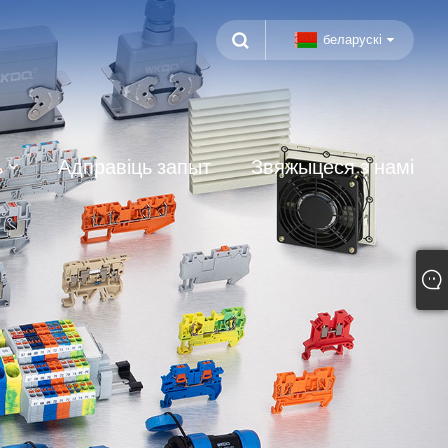
беларускі
ь
Адправіць запыт
Звяжыцеся з намі