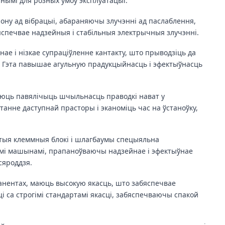
тнымі для розных умоў эксплуатацыі.
ну ад вібрацыі, абараняючы злучэнні ад паслаблення,
бяспечвае надзейныя і стабільныя электрычныя злучэнні.
нае і нізкае супраціўленне кантакту, што прыводзіць да
. Гэта павышае агульную прадукцыйнасць і эфектыўнасць
яюць павялічыць шчыльнасць праводкі нават у
анне даступнай прасторы і эканоміць час на ўстаноўку,
этыя клеммныя блокі і шлагбаумы спецыяльна
ымі машынамі, прапаноўваючы надзейнае і эфектыўнае
сяроддзя.
анентах, маюць высокую якасць, што забяспечвае
 са строгімі стандартамі якасці, забяспечваючы спакой