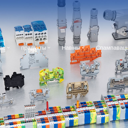
ас
прадукты
Навіны
Спампавац