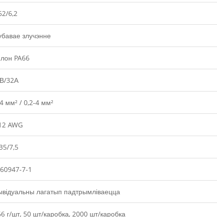
62/6,2
бавае злучэнне
лон PA66
В/32А
-4 мм² / 0,2-4 мм²
12 AWG
35/7,5
 60947-7-1
ывідуальны лагатып падтрымліваецца
66 г/шт, 50 шт/каробка, 2000 шт/каробка