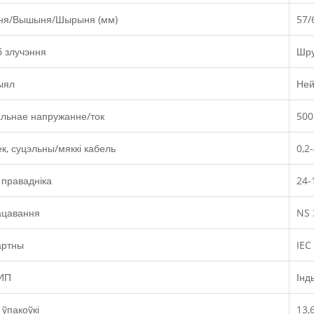
ня/Вышыня/Шырыня (мм)
57/
 злучэння
Шру
ыял
Ней
льнае напружанне/ток
500
к, суцэльны/мяккі кабель
0,2
правадніка
24-
ацавання
NS 
артны
IEC
ИП
Інд
 ўпакоўкі
13,