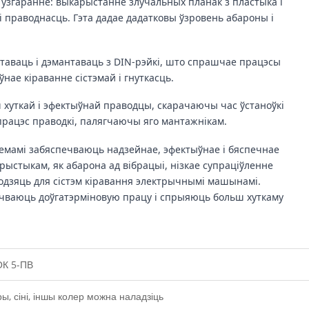
е ўзгаранне: выкарыстанне злучальных планак з пластыка і
і праводнасць. Гэта дадае дадатковы ўзровень абароны і
нтаваць і дэмантаваць з DIN-рэйкі, што спрашчае працэсы
нае кіраванне сістэмай і гнуткасць.
 хуткай і эфектыўнай праводцы, скарачаючы час ўстаноўкі
рацэс праводкі, палягчаючы яго мантажнікам.
лемамі забяспечваюць надзейнае, эфектыўнае і бяспечнае
ыстыкам, як абарона ад вібрацыі, нізкае супраціўленне
ходзяць для сістэм кіравання электрычнымі машынамі.
ечваюць доўгатэрміновую працу і спрыяюць больш хуткаму
К 5-ПВ
ы, сіні, іншы колер можна наладзіць