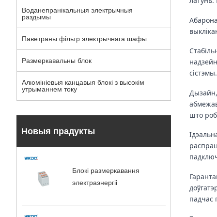
латунь.
Воданепранікальныя электрычныя
раздымы
Абарона
выкліка
Паветраны фільтр электрычнага шафы
Стабіль
Размеркавальны блок
надзейн
сістэмы
Алюмініевыя канцавыя блокі з высокім
утрыманнем току
Дызайн,
абмежав
што роб
Новыя прадукты
Ідэальн
распрац
падключ
Блокі размеркавання
Гаранта
электраэнергіі
доўгатэ
падчас 