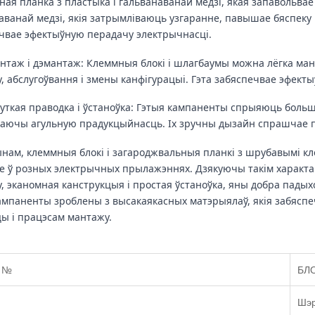
ная планка з пластыка і гальванаванай медзі, якая запавольва
аванай медзі, якія затрымліваюць узгаранне, павышае бяспеку 
чвае эфектыўную перадачу электрычнасці.
антаж і дэмантаж: Клеммныя блокі і шлагбаумы можна лёгка ма
, абслугоўвання і змены канфігурацыі. Гэта забяспечвае эфектыў
уткая праводка і ўстаноўка: Гэтыя кампаненты спрыяюць больш
аючы агульную прадукцыйнасць. Іх зручны дызайн спрашчае п
ынам, клеммныя блокі і загароджвальныя планкі з шрубавымі к
е ў розных электрычных прылажэннях. Дзякуючы такім характар
у, эканомная канструкцыя і простая ўстаноўка, яны добра пады
ампаненты зроблены з высакаякасных матэрыялаў, якія забясп
ы і працэсам мантажу.
а №
БЛО
Шэр