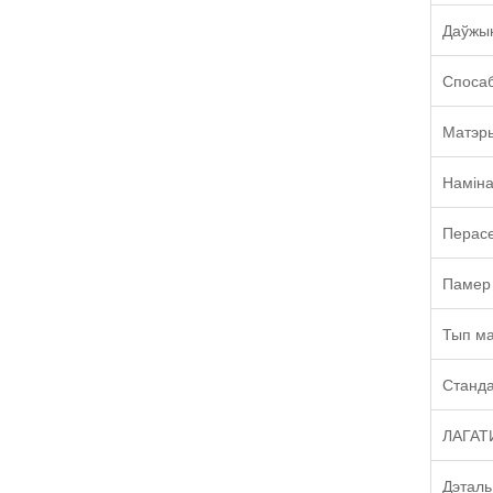
Даўжы
Спосаб
Матэр
Наміна
Перасе
Памер 
Тып м
Станд
ЛАГАТ
Дэталь