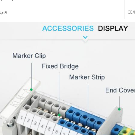
ацыя
CE/