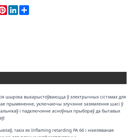
hatsApp
Pinterest
LinkedIn
Share
якія шырока выкарыстоўваюцца ў электрычных сістэмах для
кае прымяненне, уключаючы злучэнне зазямлення шасі ў
чальнікаў і падключэнне асноўных прыбораў да бытавых
аў:
ў, такіх як Inflaming retarding PA 66 і нікеляваная