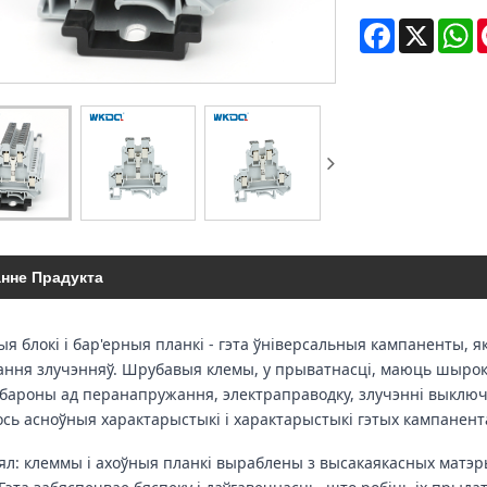
Facebook
X
W
анне Прадукта
я блокі і бар'ерныя планкі - гэта ўніверсальныя кампаненты, 
ання злучэнняў. Шрубавыя клемы, у прыватнасці, маюць шыро
абароны ад перанапружання, электраправодку, злучэнні выклю
Вось асноўныя характарыстыкі і характарыстыкі гэтых кампанент
л: клеммы і ахоўныя планкі выраблены з высакаякасных матэрыяла