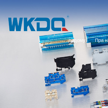
дадому
Пра н