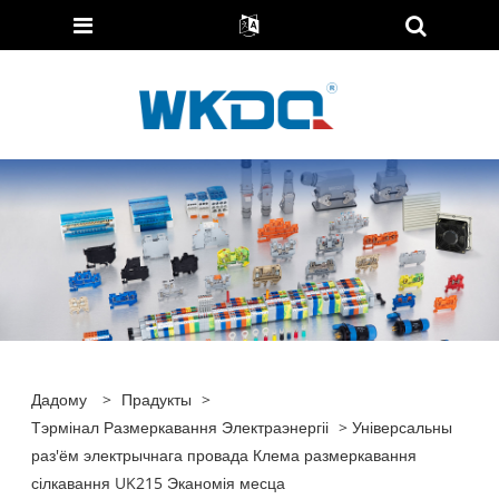
Дадому
>
Прадукты
>
Тэрмінал Размеркавання Электраэнергіі
> Універсальны
раз'ём электрычнага провада Клема размеркавання
сілкавання UK215 Эканомія месца