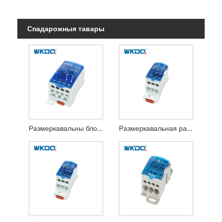
Спадарожныя тавары
Размеркавальны блок для прамысловага провада харчавання, размеркавальны блок для Din-рэйкі UKK 250A
Размеркавальная размеркавальная скрынка UKK 160A Блок харчавання з празрыстай вечкам