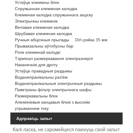
Устаўце клеммны блок
Спружынная клеммная калодка
Клеммная калодка спружыннага заціску
Электрычны клеммнік
Вінтавая клеммная калодка
Шрубавая клеммная калодка
Ручныя абціскныя прылады
Din-рэйка 35 мм
Прывакзальны аўтобусны бар
Рэле клеммнай калодкі
Тэрмінал размеркавання электраэнергіі
Наканечнікі для дроту
Устаўце правадныя раздымы
Воданепранікальны раз'ём
Воданепранікальныя электрычныя раздымы
Паветраны фільтр электрычнага шафы
Размеркавальны блок
Алюмініевыя канцавыя блокі з высокім
утрыманнем току
Адправіць запыт
Калі ласка, не саромейцеся пакінуць свой запыт