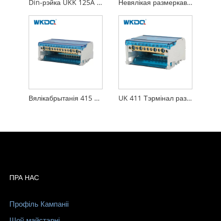
Din-рэйка UKK 125A Аднапалярны міні-размеркавальны клеммны блок, шрубавы злучальны блок у сінім і шэрым колерах
Невялікая размеркавальная клема на 80 А, монапалярная размеркавальная скрынка DIN
Вялікабрытанія 415 Клеммная калодка размеркавання электраэнергіі, клеммная калодка з малым шрубай
UK 411 Тэрмінал размеркавання электраэнергіі, усталяваны на рэйку, шэрага і сіняга колераў
ПРА НАС
Профіль Кампаніі
Шоў майстэрні