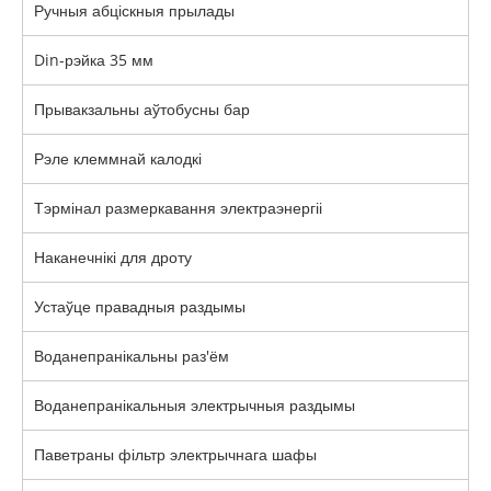
Ручныя абціскныя прылады
Din-рэйка 35 мм
Прывакзальны аўтобусны бар
Рэле клеммнай калодкі
Тэрмінал размеркавання электраэнергіі
Наканечнікі для дроту
Устаўце правадныя раздымы
Воданепранікальны раз'ём
Воданепранікальныя электрычныя раздымы
Паветраны фільтр электрычнага шафы