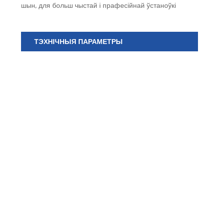
шын, для больш чыстай і прафесійнай ўстаноўкі
ТЭХНІЧНЫЯ ПАРАМЕТРЫ
ну
ма
Ко
Да
Вы
Шы
(мм
Сп
зл
Ма