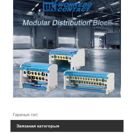
Гарачыя тэгі:
Звязаная катэгорыя