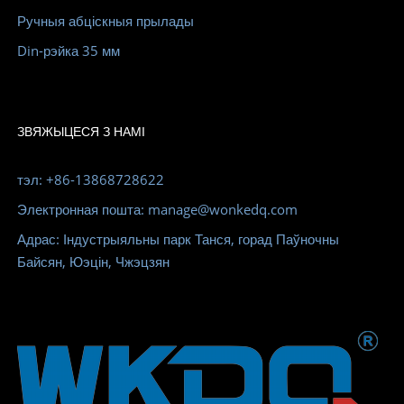
Ручныя абціскныя прылады
Din-рэйка 35 мм
ЗВЯЖЫЦЕСЯ З НАМІ
тэл: +86-13868728622
Электронная пошта: manage@wonkedq.com
Адрас: Індустрыяльны парк Танся, горад Паўночны
Байсян, Юэцін, Чжэцзян