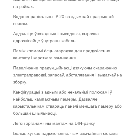
на рэйках.
Воданепранікальны IP 20 са здымнай празрыстай
вечкам.
Аддзяліце ўваходныя і выходныя, выразна
адрознівайце ўнутраны кабель.
Паміж клемамі ёсць агароджа для прадухілення
кантакту і кароткага замыкання.
Павелічэнне прадукцыйнасці дзякуючы скарачэнню
электраправодкі, запасаў, абсталявання і выдаткаў на
зборку.
Канфігурацыі з адным або некалькімі полюсамі ў
найбольш кампактным памеры. Дазваляе
карыстальнікам ствараць панэлі меншага памеру або
большай шчыльнасці.
Лёгкі і эрганамічны мантаж на DIN-рэйку
Больш хуткае падключэнне, чым звычайныя сістэмы