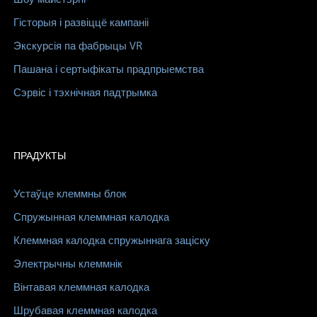
Гісторыя і развіццё кампаніі
Экскурсія па фабрыцы VR
Пашана і сертыфікаты прадпрыемства
Сэрвіс і тэхнічная падтрымка
ПРАДУКТЫ
Устаўце клеммны блок
Спружынная клеммная калодка
Клеммная калодка спружыннага заціску
Электрычны клеммнік
Вінтавая клеммная калодка
Шрубавая клеммная калодка