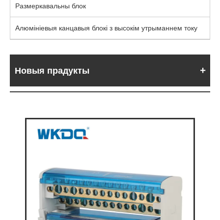
Размеркавальны блок
Алюмініевыя канцавыя блокі з высокім утрыманнем току
Новыя прадукты