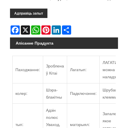
Адправіць запыт
Facebook
X
WhatsApp
Pinterest
LinkedIn
Share
Апісанне Прадукта
ЛАГАТИП
Зроблена
Паходжанне:
Лагатып:
можна
ў Кітаі
наладзіць
Шэра-
Шрубавыя
колер:
Падключэнне:
блакітны
клеммы
Адзін
Запаленне,
полюс
якое
тып:
Уваход,
матэрыял:
затрымлівае