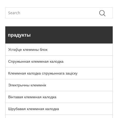
прадукты
Устаўце клеммны блок
Спружынная клеммная калодка
Клеммная калодка спружыннага заціску
Электрычны клеммнік
Вінтавая клеммная калодка
Шрубавая клеммная калодка