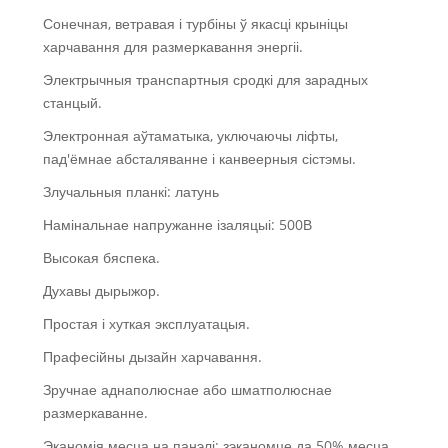
Сонечная, ветравая і турбіны ў якасці крыніцы
харчавання для размеркавання энергіі.
Электрычныя транспартныя сродкі для зарадных
станцый.
Электронная аўтаматыка, уключаючы ліфты,
пад'ёмнае абсталяванне і канвеерныя сістэмы.
Злучальныя планкі: латунь
Намінальнае напружанне ізаляцыі: 500В
Высокая бяспека.
Духавы дырыжор.
Простая і хуткая эксплуатацыя.
Прафесійны дызайн харчавання.
Зручнае аднаполюснае або шматполюснае
размеркаванне.
Эканомія месца на панэлі: зэканомце да 50% месца