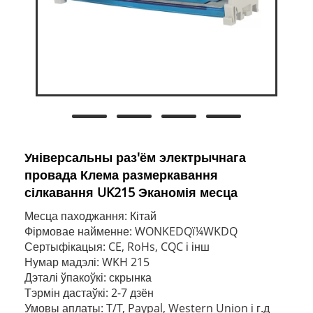
Універсальны раз'ём электрычнага
провада Клема размеркавання
сілкавання UK215 Эканомія месца
Месца паходжання: Кітай
Фірмовае найменне: WONKEDQï¼WKDQ
Сертыфікацыя: CE, RoHs, CQC і інш
Нумар мадэлі: WKH 215
Дэталі ўпакоўкі: скрынка
Тэрмін дастаўкі: 2-7 дзён
Умовы аплаты: T/T, Paypal, Western Union і г.д