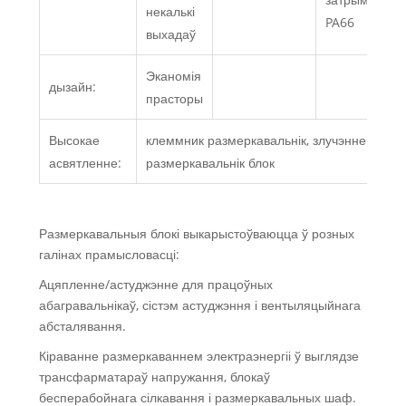
некалькі
PA66
выхадаў
Эканомія
дызайн:
прасторы
Высокае
клеммник размеркавальнік, злучэнне
асвятленне:
размеркавальнік блок
Размеркавальныя блокі выкарыстоўваюцца ў розных
галінах прамысловасці:
Ацяпленне/астуджэнне для працоўных
абагравальнікаў, сістэм астуджэння і вентыляцыйнага
абсталявання.
Кіраванне размеркаваннем электраэнергіі ў выглядзе
трансфарматараў напружання, блокаў
бесперабойнага сілкавання і размеркавальных шаф.