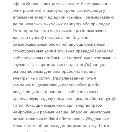
эфектыўнасць электрычных сістэм:Размеркаванне
электраэнергіі: іх асноўная роля заключаецца ў
атрыманні энергіі ад адной крыніцы і размеркаванні
яе па некалькіх выходных ланцугах або прыладах.
Гэта гарантуе, што электрычнасць сістэматычна
дасягае пунктаў прызначэння. Злучэнні:
размеркавальныя блокі прапануюць бяспечныя і
структураваныя кропкі злучэння правадоў і кабеляў,
забяспечваючы стабільныя і надзейныя электрычныя
злучэнні. Такі арганізаваны падыход з'яўляецца
асноватворным для бесперабойнай працы
электрычных сістэм. Разгалінаванне: гэтыя
кампаненты дазваляюць разгаліноўваць або
раздзяляць электраэнергію, забяспечваючы
адначасовую падачу некалькіх прылад або ланцугоў.
Гэтая гібкасць незаменная, калі энергію трэба
накіроўваць у розныя месцы. Абарона: некаторыя
размеркавальныя блокі абсталяваны ўбудаванымі
механізмамі абароны ад перагрузкі па току. Гэтыя