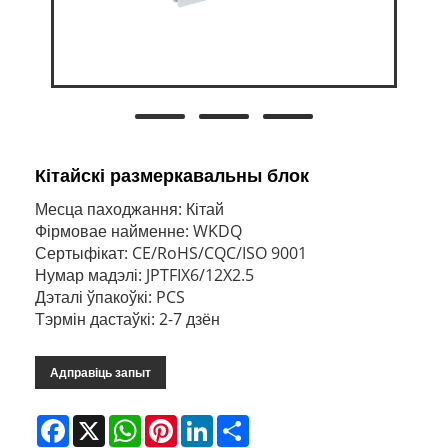
Кітайскі размеркавальны блок
Месца паходжання: Кітай
Фірмовае найменне: WKDQ
Сертыфікат: CE/RoHS/CQC/ISO 9001
Нумар мадэлі: JPTFIX6/12X2.5
Дэталі ўпакоўкі: PCS
Тэрмін дастаўкі: 2-7 дзён
Адправіць запыт
Facebook
X
WhatsApp
Pinterest
LinkedIn
Share