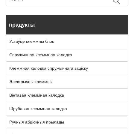
прадукты
Устаўце клеммны блок
Спружынная клеммная калодка
Клеммная калодка спружыннага заціску
Электрычны клеммнік
Вінтавая клеммная калодка
Шрубавая клеммная калодка
Ручныя абціскныя прылады