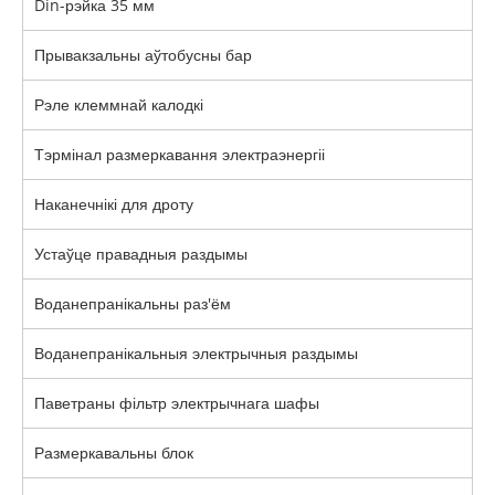
Din-рэйка 35 мм
Прывакзальны аўтобусны бар
Рэле клеммнай калодкі
Тэрмінал размеркавання электраэнергіі
Наканечнікі для дроту
Устаўце правадныя раздымы
Воданепранікальны раз'ём
Воданепранікальныя электрычныя раздымы
Паветраны фільтр электрычнага шафы
Размеркавальны блок