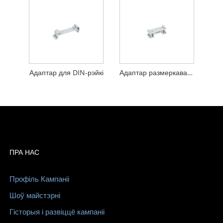
Адаптар для DIN-рэйкі
Адаптар размеркавальнага блока для DIN-рэйкі
ПРА НАС
Профіль Кампаніі
Шоў майстэрні
Гісторыя і развіццё кампаніі