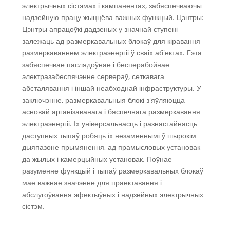
электрычных сістэмах і кампанентах, забяспечваючы
надзейную працу жыццёва важных функцый. Цэнтры:
Цэнтры апрацоўкі дадзеных у значнай ступені
залежаць ад размеркавальных блокаў для кіравання
размеркаваннем электраэнергіі ў сваіх аб'ектах. Гэта
забяспечвае паслядоўнае і бесперабойнае
электразабеспячэнне сервераў, сеткавага
абсталявання і іншай неабходнай інфраструктуры. У
заключэнне, размеркавальныя блокі з'яўляюцца
асновай арганізаванага і бяспечнага размеркавання
электраэнергіі. Іх універсальнасць і разнастайнасць
даступных тыпаў робяць іх незаменнымі ў шырокім
дыяпазоне прымянення, ад прамысловых установак
да жылых і камерцыйных установак. Поўнае
разуменне функцый і тыпаў размеркавальных блокаў
мае важнае значэнне для праектавання і
абслугоўвання эфектыўных і надзейных электрычных
сістэм.