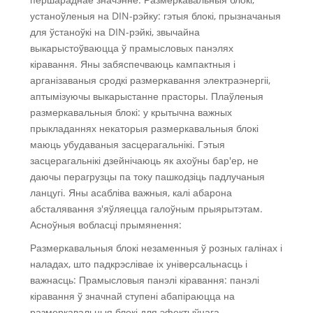
устаноўленыя на DIN-рэйку: гэтыя блокі, прызначаныя
для ўстаноўкі на DIN-рэйкі, звычайна
выкарыстоўваюцца ў прамысловых панэлях
кіравання. Яны забяспечваюць кампактныя і
арганізаваныя сродкі размеркавання электраэнергіі,
аптымізуючы выкарыстанне прасторы. Плаўленыя
размеркавальныя блокі: у крытычна важных
прыкладаннях некаторыя размеркавальныя блокі
маюць убудаваныя засцерагальнікі. Гэтыя
засцерагальнікі дзейнічаюць як ахоўны бар'ер, не
даючы перагрузцы па току пашкодзіць падлучаныя
ланцугі. Яны асабліва важныя, калі абарона
абсталявання з'яўляецца галоўным прыярытэтам.
Асноўныя вобласці прымянення:
Размеркавальныя блокі незаменныя ў розных галінах і
наладах, што падкрэслівае іх універсальнасць і
важнасць: Прамысловыя панэлі кіравання: панэлі
кіравання ў значнай ступені абапіраюцца на
размеркавальныя блокі для эфектыўнага