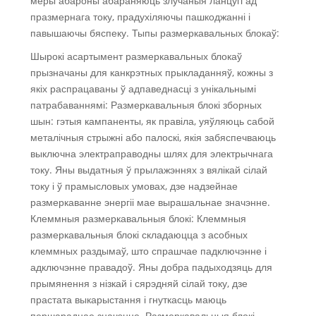
меры абароны абараняюць злучаныя ланцугі ад
празмернага току, прадухіляючы пашкоджанні і
павышаючы бяспеку. Тыпы размеркавальных блокаў:
Шырокі асартымент размеркавальных блокаў
прызначаны для канкрэтных прыкладанняў, кожны з
якіх распрацаваны ў адпаведнасці з унікальнымі
патрабаваннямі: Размеркавальныя блокі зборных
шын: гэтыя кампаненты, як правіла, уяўляюць сабой
металічныя стрыжні або палоскі, якія забяспечваюць
выключна электраправодны шлях для электрычнага
току. Яны выдатныя ў прылажэннях з вялікай сілай
току і ў прамысловых умовах, дзе надзейнае
размеркаванне энергіі мае вырашальнае значэнне.
Клеммныя размеркавальныя блокі: Клеммныя
размеркавальныя блокі складаюцца з асобных
клеммных раздымаў, што спрашчае падключэнне і
адключэнне правадоў. Яны добра падыходзяць для
прымянення з нізкай і сярэдняй сілай току, дзе
прастата выкарыстання і гнуткасць маюць
першараднае значэнне. Размеркавальныя блокі,