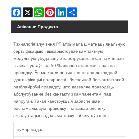
Facebook
X
WhatsApp
Pinterest
LinkedIn
Share
Апісанне Прадукта
‌Тэхналогія злучэння PT атрымала шматнацыянальную
сертыфікацыю і выкарыстоўвае кампактную
модульную ўбудаваную канструкцыю, якая памяншае
высілак устаўкі на 50 %, значна эканомячы час на
праводку. Ён мае каляровыя кнопкі для дакладнай
ідэнтыфікацыі палярнасці і бяспечнай бескантактавай
разблакіроўкі правадоў, што дазваляе праводзіць
абслугоўванне без кантакту з кампанентамі пад
напругай. Такая канструкцыя забяспечвае
беспамылковую праводку і павышае бяспеку
эксплуатацыі падчас мантажу і абслугоўвання.
нумар мадэлі