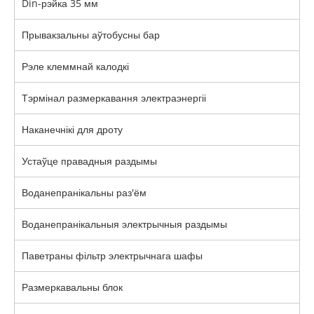
Din-рэйка 35 мм
Прывакзальны аўтобусны бар
Рэле клеммнай калодкі
Тэрмінал размеркавання электраэнергіі
Наканечнікі для дроту
Устаўце правадныя раздымы
Воданепранікальны раз'ём
Воданепранікальныя электрычныя раздымы
Паветраны фільтр электрычнага шафы
Размеркавальны блок