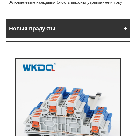
Алюмініевыя канцавыя блокі з высокім утрыманнем току
Новыя прадукты