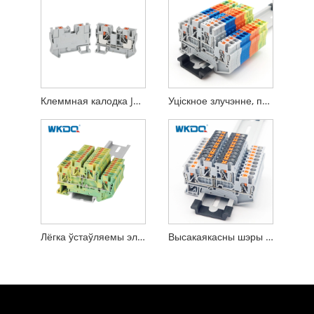
Клеммная калодка JPT 10, якая ўстаўляецца, усталёўваецца на DIN-рэйку 10 мм
Уціскное злучэнне, падача клеммнага блока для мантажу на Din-рэйку, стандарт IEC 60947-7-1
Лёгка ўстаўляемы электрычны клеммны блок. Жоўты і зялёны трывалы раз'ёмны блок
Высакаякасны шэры JPTTB 2.5-PV Push ва ўніверсальнай клеммнай калодцы, сертыфікаванай CE