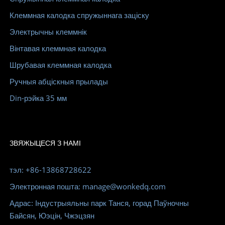
Клеммная калодка спружыннага заціску
Электрычны клеммнік
Вінтавая клеммная калодка
Шрубавая клеммная калодка
Ручныя абціскныя прылады
Din-рэйка 35 мм
ЗВЯЖЫЦЕСЯ З НАМІ
тэл: +86-13868728622
Электронная пошта: manage@wonkedq.com
Адрас: Індустрыяльны парк Танся, горад Паўночны
Байсян, Юэцін, Чжэцзян