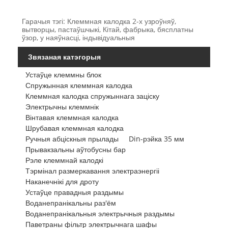
Гарачыя тэгі: Клеммная калодка 2-х узроўняў,
вытворцы, пастаўшчыкі, Кітай, фабрыка, бясплатны
ўзор, у наяўнасці, індывідуальныя
Звязаная катэгорыя
Устаўце клеммны блок
Спружынная клеммная калодка
Клеммная калодка спружыннага заціску
Электрычны клеммнік
Вінтавая клеммная калодка
Шрубавая клеммная калодка
Ручныя абціскныя прылады
Din-рэйка 35 мм
Прывакзальны аўтобусны бар
Рэле клеммнай калодкі
Тэрмінал размеркавання электраэнергіі
Наканечнікі для дроту
Устаўце правадныя раздымы
Воданепранікальны раз'ём
Воданепранікальныя электрычныя раздымы
Паветраны фільтр электрычнага шафы