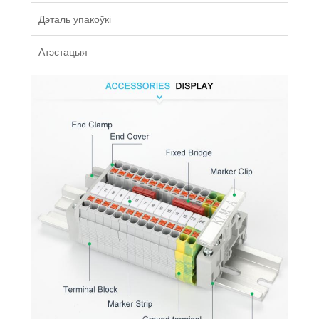
Дэталь упакоўкі
Атэстацыя