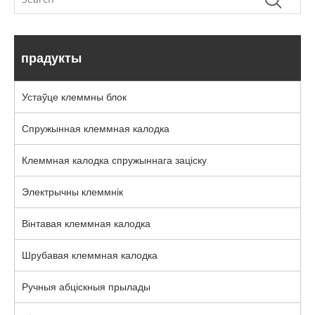
прадукты
Устаўце клеммны блок
Спружынная клеммная калодка
Клеммная калодка спружыннага заціску
Электрычны клеммнік
Вінтавая клеммная калодка
Шрубавая клеммная калодка
Ручныя абціскныя прылады