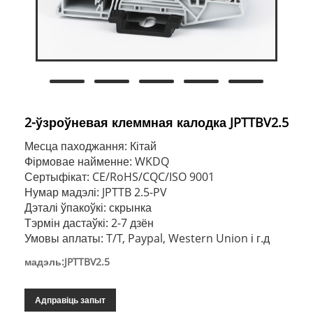
2-ўзроўневая клеммная калодка JPTTBV2.5
Месца паходжання: Кітай
Фірмовае найменне: WKDQ
Сертыфікат: CE/RoHS/CQC/ISO 9001
Нумар мадэлі: JPTTB 2.5-PV
Дэталі ўпакоўкі: скрынка
Тэрмін дастаўкі: 2-7 дзён
Умовы аплаты: T/T, Paypal, Western Union і г.д
мадэль:JPTTBV2.5
Адправіць запыт