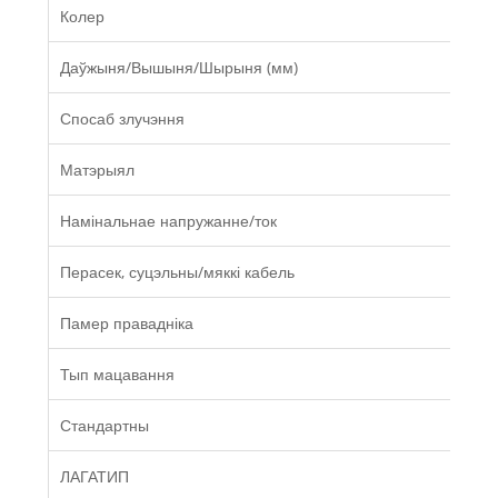
Колер
Даўжыня/Вышыня/Шырыня (мм)
Спосаб злучэння
Матэрыял
Намінальнае напружанне/ток
Перасек, суцэльны/мяккі кабель
Памер правадніка
Тып мацавання
Стандартны
ЛАГАТИП