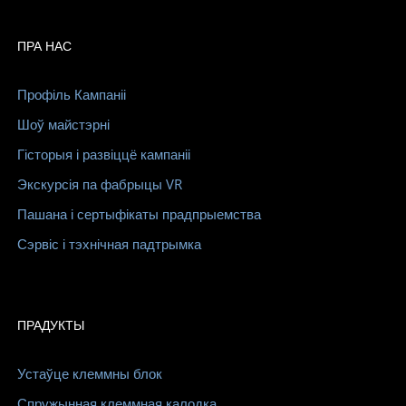
ПРА НАС
Профіль Кампаніі
Шоў майстэрні
Гісторыя і развіццё кампаніі
Экскурсія па фабрыцы VR
Пашана і сертыфікаты прадпрыемства
Сэрвіс і тэхнічная падтрымка
ПРАДУКТЫ
Устаўце клеммны блок
Спружынная клеммная калодка