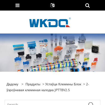
Дадому
>
Прадукты
>
Устаўце Клеммны Блок
> 2-
ўзроўневая клеммная калодка JPTTBV2.5