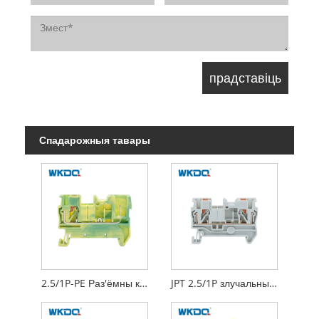
Спадарожныя тавары
2.5/1P-PE Раз'ёмны клеммны блок хуткага злучэння для самастойнай зборкі
JPT 2.5/1P злучальны клеммны блок Хуткі сертыфікат CE для самастойнай зборкі