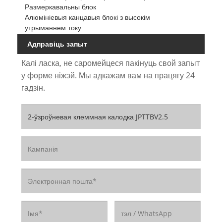
Размеркавальны блок
Алюмініевыя канцавыя блокі з высокім
утрыманнем току
Адправіць запыт
Калі ласка, не саромейцеся пакінуць свой запыт
у форме ніжэй. Мы адкажам вам на працягу 24
гадзін.