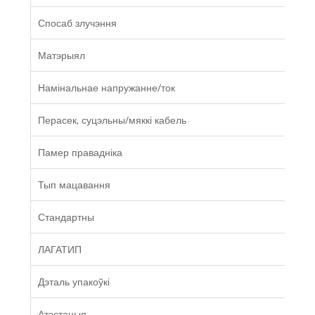
Спосаб злучэння
Матэрыял
Намінальнае напружанне/ток
Перасек, суцэльны/мяккі кабель
Памер правадніка
Тып мацавання
Стандартны
ЛАГАТИП
Дэталь упакоўкі
Атэстацыя