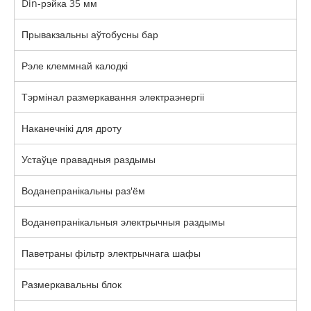
Din-рэйка 35 мм
Прывакзальны аўтобусны бар
Рэле клеммнай калодкі
Тэрмінал размеркавання электраэнергіі
Наканечнікі для дроту
Устаўце правадныя раздымы
Воданепранікальны раз'ём
Воданепранікальныя электрычныя раздымы
Паветраны фільтр электрычнага шафы
Размеркавальны блок