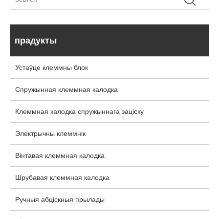
прадукты
Устаўце клеммны блок
Спружынная клеммная калодка
Клеммная калодка спружыннага заціску
Электрычны клеммнік
Вінтавая клеммная калодка
Шрубавая клеммная калодка
Ручныя абціскныя прылады