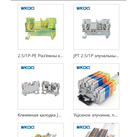
2.5/1P-PE Раз'ёмны клеммны блок хуткага злучэння для самастойнай зборкі
JPT 2.5/1P злучальны клеммны блок Хуткі сертыфікат CE для самастойнай зборкі
Клеммная калодка JPT 10, якая ўстаўляецца, усталёўваецца на DIN-рэйку 10 мм
Уціскное злучэнне, падача клеммнага блока для мантажу на Din-рэйку, стандарт IEC 60947-7-1