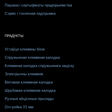
Пашана і сертыфікаты прадпрыемства
Сэрвіс і тэхнічная падтрымка
ПРАДУКТЫ
Устаўце клеммны блок
Спружынная клеммная калодка
Клеммная калодка спружыннага заціску
Электрычны клеммнік
Вінтавая клеммная калодка
Шрубавая клеммная калодка
Ручныя абціскныя прылады
Din-рэйка 35 мм