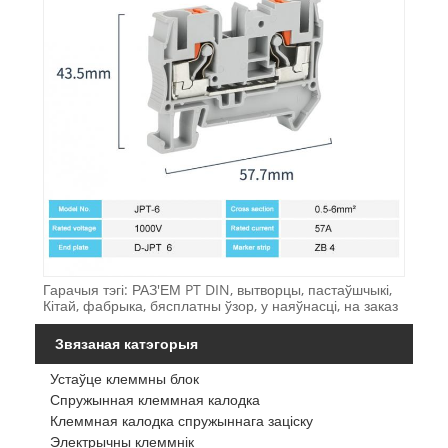
Гарачыя тэгі: РАЗ'ЕМ PT DIN, вытворцы, пастаўшчыкі,
Кітай, фабрыка, бясплатны ўзор, у наяўнасці, на заказ
Звязаная катэгорыя
Устаўце клеммны блок
Спружынная клеммная калодка
Клеммная калодка спружыннага заціску
Электрычны клеммнік