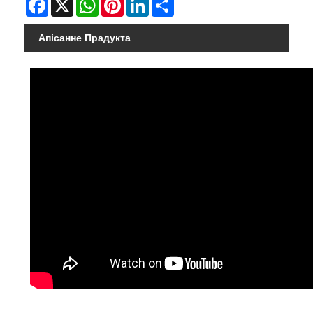
Апісанне Прадукта