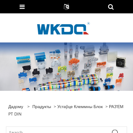
Дадому
>
Прадукты
>
Устаўце Клеммны Блок
> РАЗ'ЕМ
PT DIN