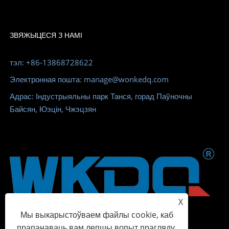
ЗВЯЖЫЦЕСЯ З НАМІ
тэл: +86-13868728622
Электронная пошта: manage@wonkedq.com
Адрас: Індустрыяльны парк Танся, горад Паўночны
Байсян, Юэцін, Чжэцзян
X
Мы выкарыстоўваем файлы cookie, каб
прапанаваць вам лепшы вопыт прагляду,