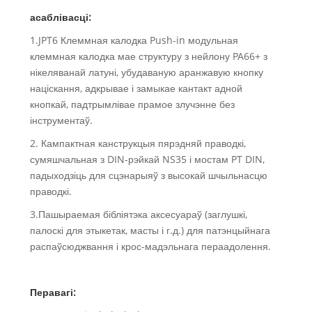
асаблівасці:
1.JPT6 Клеммная калодка Push-in модульная
клеммная калодка мае структуру з нейлону PA66+ з
нікеляванай латуні, убудаваную аранжавую кнопку
націскання, адкрывае і замыкае кантакт адной
кнопкай, падтрымлівае прамое злучэнне без
інструментаў.
2. Кампактная канструкцыя пярэдняй праводкі,
сумяшчальная з DIN-рэйкай NS35 і мостам PT DIN,
падыходзіць для сцэнарыяў з высокай шчыльнасцю
праводкі.
3.Пашыраемая бібліятэка аксесуараў (заглушкі,
палоскі для этыкетак, масты і г.д.) для патэнцыйнага
распаўсюджвання і крос-мадэльнага пераадолення.
Перавагі: