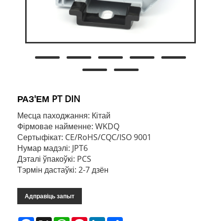
РАЗ'ЕМ PT DIN
Месца паходжання: Кітай
Фірмовае найменне: WKDQ
Сертыфікат: CE/RoHS/CQC/ISO 9001
Нумар мадэлі: JPT6
Дэталі ўпакоўкі: PCS
Тэрмін дастаўкі: 2-7 дзён
Адправіць запыт
Facebook
X
WhatsApp
Pinterest
LinkedIn
Share