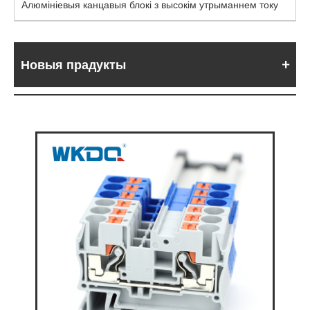
Алюмініевыя канцавыя блокі з высокім утрыманнем току
Новыя прадукты