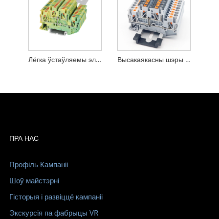
Лёгка ўстаўляемы электрычны клеммны блок. Жоўты і зялёны трывалы раз'ёмны блок
Высакаякасны шэры JPTTB 2.5-PV Push ва ўніверсальнай клеммнай калодцы, сертыфікаванай CE
ПРА НАС
Профіль Кампаніі
Шоў майстэрні
Гісторыя і развіццё кампаніі
Экскурсія па фабрыцы VR