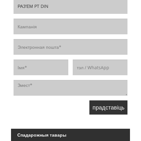
Спадарожныя тавары