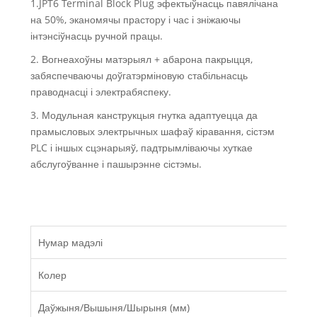
1.JPT6 Terminal Block Plug эфектыўнасць павялічана
на 50%, эканомячы прастору і час і зніжаючы
інтэнсіўнасць ручной працы.
2. Вогнеахоўны матэрыял + абарона пакрыцця,
забяспечваючы доўгатэрміновую стабільнасць
праводнасці і электрабяспеку.
3. Модульная канструкцыя гнутка адаптуецца да
прамысловых электрычных шафаў кіравання, сістэм
PLC і іншых сцэнарыяў, падтрымліваючы хуткае
абслугоўванне і пашырэнне сістэмы.
Нумар мадэлі
Колер
Даўжыня/Вышыня/Шырыня (мм)