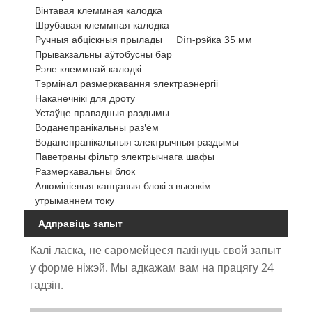
Вінтавая клеммная калодка
Шрубавая клеммная калодка
Ручныя абціскныя прылады
Din-рэйка 35 мм
Прывакзальны аўтобусны бар
Рэле клеммнай калодкі
Тэрмінал размеркавання электраэнергіі
Наканечнікі для дроту
Устаўце правадныя раздымы
Воданепранікальны раз'ём
Воданепранікальныя электрычныя раздымы
Паветраны фільтр электрычнага шафы
Размеркавальны блок
Алюмініевыя канцавыя блокі з высокім
утрыманнем току
Адправіць запыт
Калі ласка, не саромейцеся пакінуць свой запыт
у форме ніжэй. Мы адкажам вам на працягу 24
гадзін.