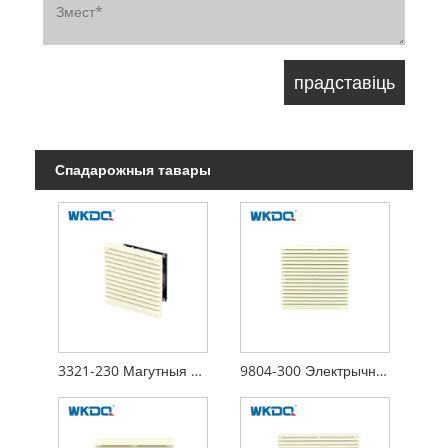
Спадарожныя тавары
3321-230 Магутныя восевыя вентылятары Электрычная шафа Паветраны фільтр Выгнутая структура паверхні
9804-300 Электрычная шафа Паветраны фільтр, рашотка, жалюзі, вентылятар, вентылятар, электрычная панэль, вентылятар, вечка аканіц