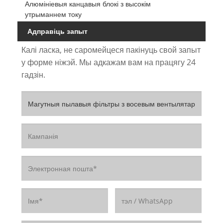
Алюмініевыя канцавыя блокі з высокім
утрыманнем току
Адправіць запыт
Калі ласка, не саромейцеся пакінуць свой запыт
у форме ніжэй. Мы адкажам вам на працягу 24
гадзін.