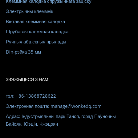
Клеммная калодка спружыннага заціску
Электрычны клеммнік
Вінтавая клеммная калодка
Шрубавая клеммная калодка
Ручныя абціскныя прылады
Din-рэйка 35 мм
ЗВЯЖЫЦЕСЯ З НАМІ
тэл: +86-13868728622
Электронная пошта: manage@wonkedq.com
Адрас: Індустрыяльны парк Танся, горад Паўночны
Байсян, Юэцін, Чжэцзян