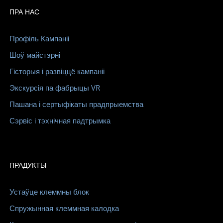
ПРА НАС
Профіль Кампаніі
Шоў майстэрні
Гісторыя і развіццё кампаніі
Экскурсія па фабрыцы VR
Пашана і сертыфікаты прадпрыемства
Сэрвіс і тэхнічная падтрымка
ПРАДУКТЫ
Устаўце клеммны блок
Спружынная клеммная калодка