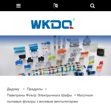
Дадому
>
Прадукты
>
Паветраны Фільтр Электрычнага Шафы
> Магутныя
пылавыя фільтры з восевым вентылятарам