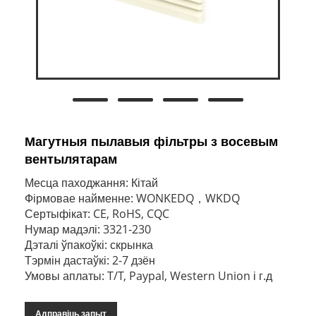
Магутныя пылавыя фільтры з восевым
вентылятарам
Месца паходжання: Кітай
Фірмовае найменне: WONKEDQ，WKDQ
Сертыфікат: CE, RoHS, CQC
Нумар мадэлі: 3321-230
Дэталі ўпакоўкі: скрынка
Тэрмін дастаўкі: 2-7 дзён
Умовы аплаты: T/T, Paypal, Western Union і г.д
Адправіць запыт