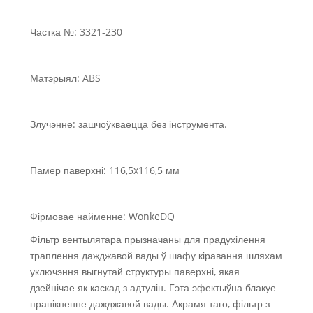
Частка №: 3321-230
Матэрыял: ABS
Злучэнне: зашчоўкваецца без інструмента.
Памер паверхні: 116,5x116,5 мм
Фірмовае найменне: WonkeDQ
Фільтр вентылятара прызначаны для прадухілення
траплення дажджавой вады ў шафу кіравання шляхам
уключэння выгнутай структуры паверхні, якая
дзейнічае як каскад з адтулін. Гэта эфектыўна блакуе
пранікненне дажджавой вады. Акрамя таго, фільтр з