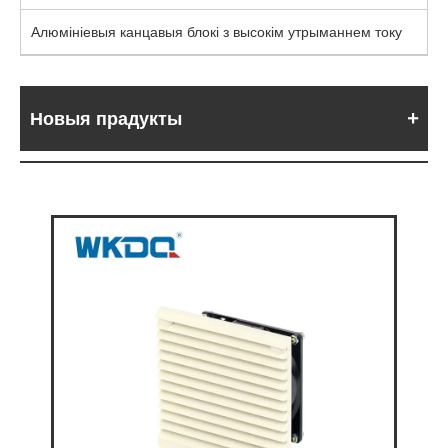
Алюмініевыя канцавыя блокі з высокім утрыманнем току
Новыя прадукты