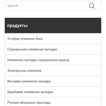
прадукты
Устаўце клеммны блок
Спружынная клеммная калодка
Клеммная калодка спружыннага заціску
Электрычны клеммнік
Вінтавая клеммная калодка
Шрубавая клеммная калодка
Ручныя абціскныя прылады