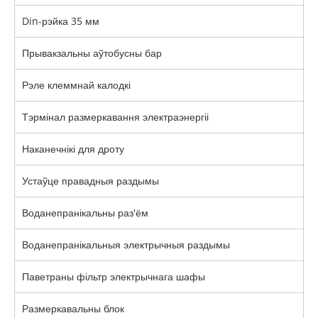
Din-рэйка 35 мм
Прывакзальны аўтобусны бар
Рэле клеммнай калодкі
Тэрмінал размеркавання электраэнергіі
Наканечнікі для дроту
Устаўце правадныя раздымы
Воданепранікальны раз'ём
Воданепранікальныя электрычныя раздымы
Паветраны фільтр электрычнага шафы
Размеркавальны блок