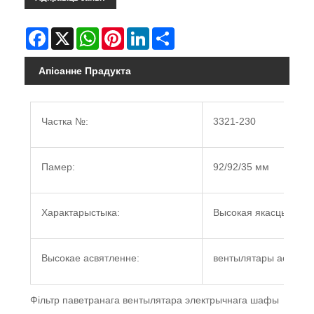
Facebook
X
WhatsApp
Pinterest
LinkedIn
Share
Апісанне Прадукта
Частка №:
3321-230
Памер:
92/92/35 мм
Характарыстыка:
Высокая якасць
Высокае асвятленне:
вентылятары астуджэ
Фільтр паветранага вентылятара электрычнага шафы