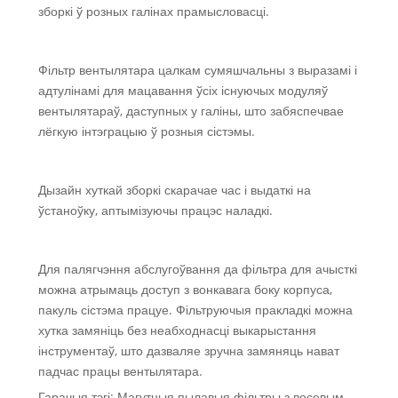
зборкі ў розных галінах прамысловасці.
Фільтр вентылятара цалкам сумяшчальны з выразамі і
адтулінамі для мацавання ўсіх існуючых модуляў
вентылятараў, даступных у галіны, што забяспечвае
лёгкую інтэграцыю ў розныя сістэмы.
Дызайн хуткай зборкі скарачае час і выдаткі на
ўстаноўку, аптымізуючы працэс наладкі.
Для палягчэння абслугоўвання да фільтра для ачысткі
можна атрымаць доступ з вонкавага боку корпуса,
пакуль сістэма працуе. Фільтруючыя пракладкі можна
хутка замяніць без неабходнасці выкарыстання
інструментаў, што дазваляе зручна замяняць нават
падчас працы вентылятара.
Гарачыя тэгі: Магутныя пылавыя фільтры з восевым