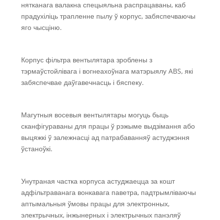
нятканага валакна спецыяльна распрацаваны, каб
прадухіліць трапленне пылу ў корпус, забяспечваючы
яго чысціню.
Корпус фільтра вентылятара зроблены з
тэрмаўстойлівага і вогнеахоўнага матэрыялу ABS, які
забяспечвае даўгавечнасць і бяспеку.
Магутныя восевыя вентылятары могуць быць
сканфігураваны для працы ў рэжыме выдзімання або
выцяжкі ў залежнасці ад патрабаванняў астуджэння
ўстаноўкі.
Унутраная частка корпуса астуджаецца за кошт
адфільтраванага вонкавага паветра, падтрымліваючы
аптымальныя ўмовы працы для электронных,
электрычных, інжынерных і электрычных панэляў