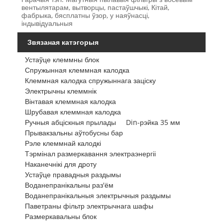
вентылятарам, вытворцы, пастаўшчыкі, Кітай,
фабрыка, бясплатны ўзор, у наяўнасці,
індывідуальныя
Звязаная катэгорыя
Устаўце клеммны блок
Спружынная клеммная калодка
Клеммная калодка спружыннага заціску
Электрычны клеммнік
Вінтавая клеммная калодка
Шрубавая клеммная калодка
Ручныя абціскныя прылады
Din-рэйка 35 мм
Прывакзальны аўтобусны бар
Рэле клеммнай калодкі
Тэрмінал размеркавання электраэнергіі
Наканечнікі для дроту
Устаўце правадныя раздымы
Воданепранікальны раз'ём
Воданепранікальныя электрычныя раздымы
Паветраны фільтр электрычнага шафы
Размеркавальны блок