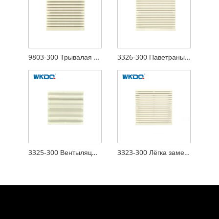
9803-300 Трывалая электрычная шафа кіравання Вентылятары паветранага фільтра, простыя ў кіраванні, воданепранікальны капюшон індывідуальнага дызайну
3326-300 Паветраны фільтр электрычнай шафы, ачыстка паветра, панэль кіравання, вентылятар, вентылятар, паверхня 290 мм, воданепранікальны матэрыял ABS
3325-300 Вентыляцыйныя вентылятары электрычных шаф 230 В, якія хутка зашчоўкваюцца і падыходзяць па дызайне
3323-300 Лёгка заменныя паветраныя фільтры электрычнага шафы IP54 Воданепранікальная ізаляцыя Хуткая ўстаноўка Антывогненебяспечны ABS