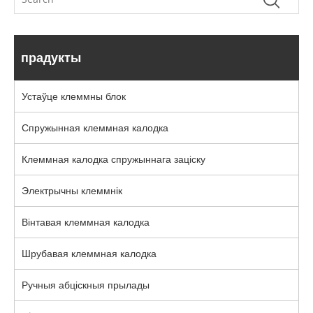
прадукты
Устаўце клеммны блок
Спружынная клеммная калодка
Клеммная калодка спружыннага заціску
Электрычны клеммнік
Вінтавая клеммная калодка
Шрубавая клеммная калодка
Ручныя абціскныя прылады