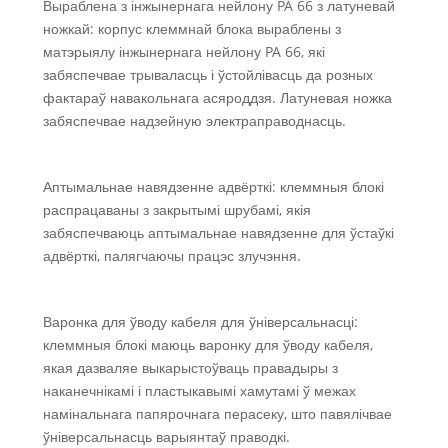
Выраблена з інжынернага нейлону PA 66 з латуневай
ножкай: корпус клеммнай блока выраблены з
матэрыялу інжынернага нейлону PA 66, які
забяспечвае трываласць і ўстойлівасць да розных
фактараў навакольнага асяроддзя. Латуневая ножка
забяспечвае надзейную электраправоднасць.
Аптымальнае навядзенне адвёрткі: клеммныя блокі
распрацаваны з закрытымі шрубамі, якія
забяспечваюць аптымальнае навядзенне для ўстаўкі
адвёрткі, палягчаючы працэс злучэння.
Варонка для ўводу кабеля для ўніверсальнасці:
клеммныя блокі маюць варонку для ўводу кабеля,
якая дазваляе выкарыстоўваць правадыры з
наканечнікамі і пластыкавымі хамутамі ў межах
намінальнага папярочнага перасеку, што павялічвае
ўніверсальнасць варыянтаў праводкі.