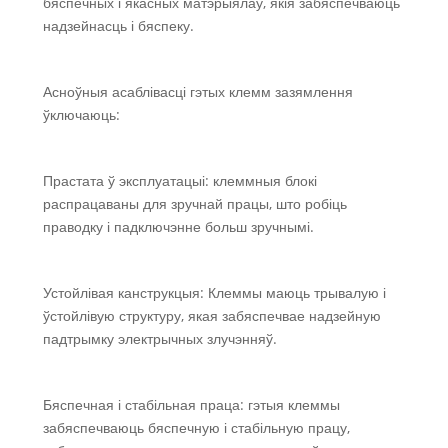
бяспечных і якасных матэрыялаў, якія забяспечваюць
надзейнасць і бяспеку.
Асноўныя асаблівасці гэтых клемм зазямлення
ўключаюць:
Прастата ў эксплуатацыі: клеммныя блокі
распрацаваны для зручнай працы, што робіць
праводку і падключэнне больш зручнымі.
Устойлівая канструкцыя: Клеммы маюць трывалую і
ўстойлівую структуру, якая забяспечвае надзейную
падтрымку электрычных злучэнняў.
Бяспечная і стабільная праца: гэтыя клеммы
забяспечваюць бяспечную і стабільную працу,