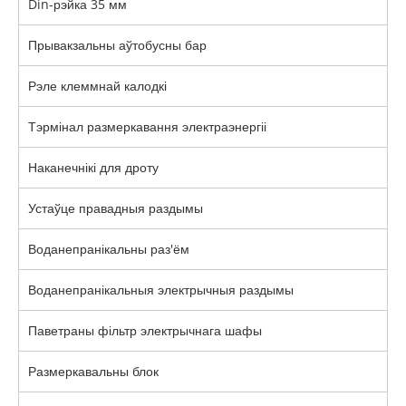
Din-рэйка 35 мм
Прывакзальны аўтобусны бар
Рэле клеммнай калодкі
Тэрмінал размеркавання электраэнергіі
Наканечнікі для дроту
Устаўце правадныя раздымы
Воданепранікальны раз'ём
Воданепранікальныя электрычныя раздымы
Паветраны фільтр электрычнага шафы
Размеркавальны блок