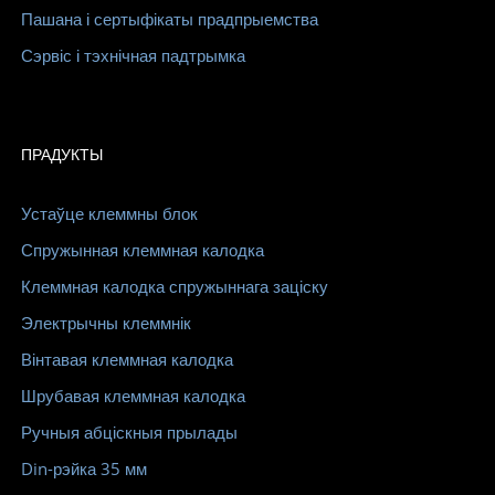
Пашана і сертыфікаты прадпрыемства
Сэрвіс і тэхнічная падтрымка
ПРАДУКТЫ
Устаўце клеммны блок
Спружынная клеммная калодка
Клеммная калодка спружыннага заціску
Электрычны клеммнік
Вінтавая клеммная калодка
Шрубавая клеммная калодка
Ручныя абціскныя прылады
Din-рэйка 35 мм