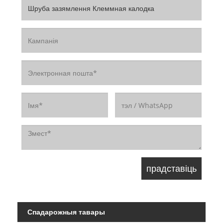
Спадарожныя тавары