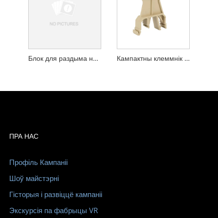
Блок для раздыма на шруба 35 раз'ём для заціску для заціску для DIN -рэйкі
Кампактны клеммнік з шрубавым злучэннем JB1, Лёгкія шрубавыя клемы
ПРА НАС
Профіль Кампаніі
Шоў майстэрні
Гісторыя і развіццё кампаніі
Экскурсія па фабрыцы VR