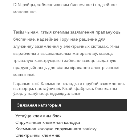
DIN-рэйцы, забяспечваючы бяспечнае і надзейнае
мацаванне.
Такім чынам, гэтыя клеммы зазямлення прапануюць
бяспечнае, надзейнае і зручнае рашэнне для
злучэнняў зазямлення ў электрычных сістэмах. Яны
выраблены з высакаякасных матэрыялаў, маюць
трывалую канструкцыю і забяспечваюць выдатную
прадукцыйнасць для сістэм кіравання электрычнымі
машынамі.
Гарачыя тэгі: Клеммная калодка з шрубай зазямлення,
вытворцы, пастаўшчыкі, Кітай, фабрыка, бясплатны
ўзор, у наяўнасці, індывідуальныя
Звязаная катэгорыя
Устаўце клеммны блок
Спружынная клеммная калодка
Клеммная калодка спружыннага заціску
Электрычны клеммнік