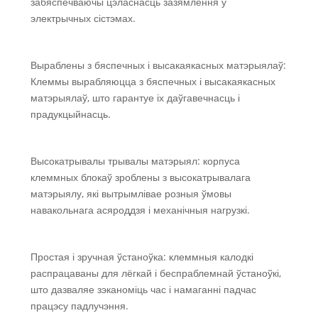
забяспечваючы цэласнасць зазямлення ў
электрычных сістэмах.
Выраблены з бяспечных і высакаякасных матэрыялаў:
Клеммы вырабляюцца з бяспечных і высакаякасных
матэрыялаў, што гарантуе іх даўгавечнасць і
прадукцыйнасць.
Высокатрывалы трывалы матэрыял: корпуса
клеммных блокаў зроблены з высокатрывалага
матэрыялу, які вытрымлівае розныя ўмовы
навакольнага асяроддзя і механічныя нагрузкі.
Простая і зручная ўстаноўка: клеммныя калодкі
распрацаваны для лёгкай і беспраблемнай ўстаноўкі,
што дазваляе зэканоміць час і намаганні падчас
працэсу падлучэння.