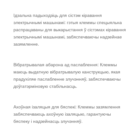
Ідэальна падыходзіць для сістэм кіравання
электрычнымі машынамі: гэтыя клеммы спецыяльна
распрацаваны для выкарыстання ў сістэмах кіравання
электрычнымі машынамі, забяспечваючы надзейнае
зазямленне.
Вібратрывалая абарона ад паслаблення: Клеммы
маюць выдатную вібратрывалую канструкцыю, якая
прадухіляе паслабленне злучэнняў, забяспечваючы
доўгатэрміновую стабільнасць.
Ахоўная ізаляцыя для бяспекі: Клеммы зазямлення
забяспечваюць ахоўную ізаляцыю, гарантуючы
бяспеку і надзейнасць злучэнняў.