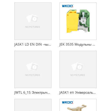
JASK1 LD EN DIN -чыгуначны засцерагальнік з шрубавым злучэнне
JEK 3535 Модульны шрубавы клеммны блок EK Шрубавае зазямленне шырынёй 16,2 мм
JWTL 6_1S Электрычны шруба для мацавання шруба TEST Адключэнне тэрмінальных блокаў
JASK1 en Універсальны шрубавы злучэнне блок засцерагальніка засцерагальніка