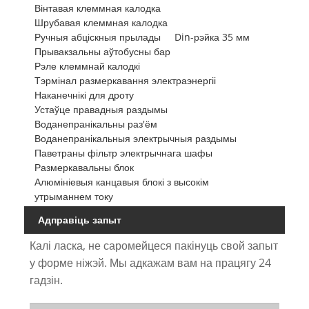
Вінтавая клеммная калодка
Шрубавая клеммная калодка
Ручныя абціскныя прылады
Din-рэйка 35 мм
Прывакзальны аўтобусны бар
Рэле клеммнай калодкі
Тэрмінал размеркавання электраэнергіі
Наканечнікі для дроту
Устаўце правадныя раздымы
Воданепранікальны раз'ём
Воданепранікальныя электрычныя раздымы
Паветраны фільтр электрычнага шафы
Размеркавальны блок
Алюмініевыя канцавыя блокі з высокім
утрыманнем току
Адправіць запыт
Калі ласка, не саромейцеся пакінуць свой запыт
у форме ніжэй. Мы адкажам вам на працягу 24
гадзін.