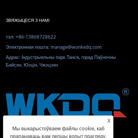
ЗВЯЖЫЦЕСЯ З НАМІ
тэл: +86-13868728622
Электронная пошта: manage@wonkedq.com
Адрас: Індустрыяльны парк Танся, горад Паўночны
Байсян, Юэцін, Чжэцзян
X
Мы выкарыстоўваем файлы cookie, каб
прапанаваць вам лепшы вопыт прагляду,