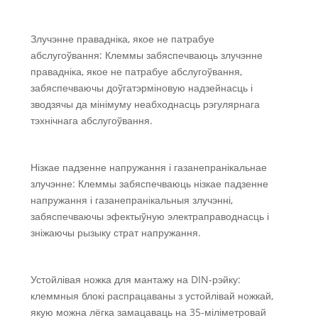
Злучэнне правадніка, якое не патрабуе
абслугоўвання: Клеммы забяспечваюць злучэнне
правадніка, якое не патрабуе абслугоўвання,
забяспечваючы доўгатэрміновую надзейнасць і
зводзячы да мінімуму неабходнасць рэгулярнага
тэхнічнага абслугоўвання.
Нізкае падзенне напружання і газанепранікальнае
злучэнне: Клеммы забяспечваюць нізкае падзенне
напружання і газанепранікальныя злучэнні,
забяспечваючы эфектыўную электраправоднасць і
зніжаючы рызыку страт напружання.
Устойлівая ножка для мантажу на DIN-рэйку:
клеммныя блокі распрацаваны з устойлівай ножкай,
якую можна лёгка замацаваць на 35-міліметровай