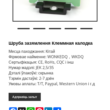
Шруба зазямлення Клеммная калодка
Месца паходжання: Кітай
Фірмовае найменне: WONKEDQ，WKDQ
Сертыфікацыя: CE, RoHs, CQC і інш
Нумар мадэлі: JEK 2,5/35
Дэталі ўпакоўкі: скрынка
Тэрмін дастаўкі: 2-7 дзён
Умовы аплаты: T/T, Paypal, Western Union і г.д
Адправіць запыт
Facebook
X
WhatsApp
Pinterest
LinkedIn
Share