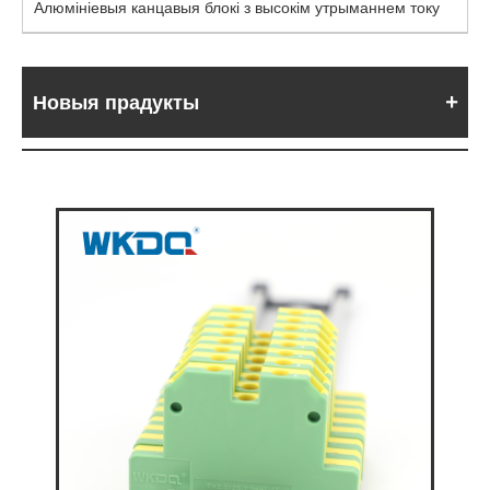
Алюмініевыя канцавыя блокі з высокім утрыманнем току
Новыя прадукты