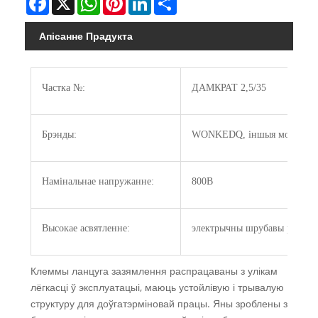
Апісанне Прадукта
Частка №:
ДАМКРАТ 2,5/35
Брэнды:
WONKEDQ, іншыя могуць бы
Намінальнае напружанне:
800В
Высокае асвятленне:
электрычны шрубавы раз'ём 
Клеммы ланцуга зазямлення распрацаваны з улікам
лёгкасці ў эксплуатацыі, маюць устойлівую і трывалую
структуру для доўгатэрміновай працы. Яны зроблены з