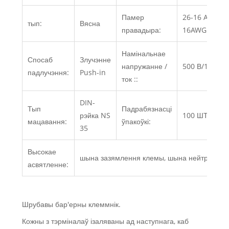
Памер
26-16 AWG, 2
тып:
Вясна
правадыра:
16AWG
Намінальнае
Спосаб
Злучэнне
напружанне /
500 В/17,5 А
падлучэння:
Push-in
ток ::
DIN-
Тып
Падрабязнасці
рэйка NS
100 ШТ / КОР
мацавання:
ўпакоўкі:
35
Высокае
шына зазямлення клемы, шына нейтралі
асвятленне:
Шрубавы бар'ерны клеммнік.
Кожны з тэрміналаў ізаляваны ад наступнага, каб