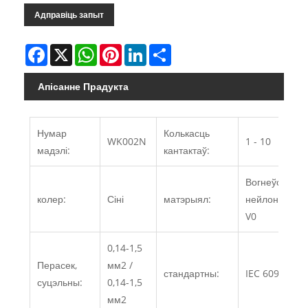
Адправіць запыт
Facebook
X
WhatsApp
Pinterest
LinkedIn
Share
Апісанне Прадукта
Нумар
Колькасць
WK002N
1 - 10
мадэлі:
кантактаў:
Вогнеўстойлі
колер:
Сіні
матэрыял:
нейлон PA66
V0
0,14-1,5
Перасек,
мм2 /
стандартны:
IEC 60947-7-1
суцэльны:
0,14-1,5
мм2