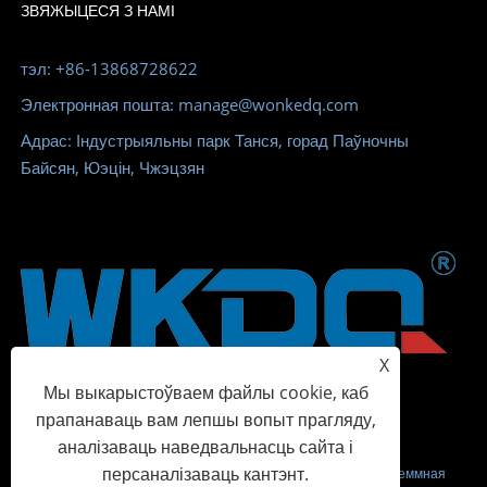
ЗВЯЖЫЦЕСЯ З НАМІ
тэл: +86-13868728622
Электронная пошта: manage@wonkedq.com
Адрас: Індустрыяльны парк Танся, горад Паўночны
Байсян, Юэцін, Чжэцзян
X
Мы выкарыстоўваем файлы cookie, каб
прапанаваць вам лепшы вопыт прагляду,
аналізаваць наведвальнасць сайта і
персаналізаваць кантэнт.
Аўтарскае права © 2023 Wonke Electric CO.,Ltd. - Вінтавая клеммная