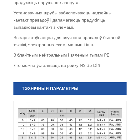
прадухіліць парушэнне ланцуга.
Установачныя шрубы забяспечваюць надзейны
кантакт правадоў і дапамагаюць прадухіліць
выпадковы кантакт з клемамі.
Выкарыстоўваецца для злучэння правадоў бытавой
тэхнікі, электронных схем, машын і інш.
З блакітным нейтральным і зялёным тыпам PE
Яго можна ўсталяваць на рэйку NS 35 Din
ТЭХНІЧНЫЯ ПАРАМЕТРЫ