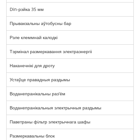
Din-рэйка 35 мм
Прывакзальны аўтобусны бар
Рэле клеммнай калодкі
Тэрмінал размеркавання электраэнергіі
Наканечнікі для дроту
Устаўце правадныя раздымы
Воданепранікальны раз'ём
Воданепранікальныя электрычныя раздымы
Паветраны фільтр электрычнага шафы
Размеркавальны блок