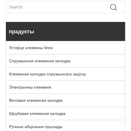
прадукты
Устаўце клеммны блок
Спружынная клеммная калодка
Клеммная калодка спружыннага заціску
Электрычны клеммнік
Вінтавая клеммная калодка
Шрубавая клеммная калодка
Ручныя абціскныя прылады