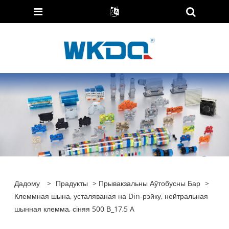
Дадому
>
Прадукты
>
Прывакзальны Аўтобусны Бар
>
Клеммная шына, усталяваная на Din-рэйку, нейтральная
шынная клемма, сіняя 500 В_17,5 A