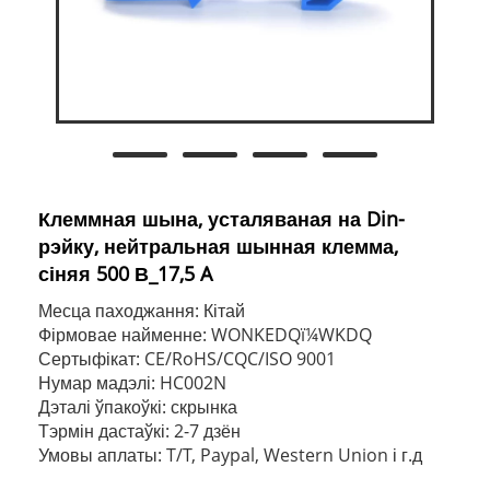
Клеммная шына, усталяваная на Din-
рэйку, нейтральная шынная клемма,
сіняя 500 В_17,5 A
Месца паходжання: Кітай
Фірмовае найменне: WONKEDQï¼WKDQ
Сертыфікат: CE/RoHS/CQC/ISO 9001
Нумар мадэлі: HC002N
Дэталі ўпакоўкі: скрынка
Тэрмін дастаўкі: 2-7 дзён
Умовы аплаты: T/T, Paypal, Western Union і г.д