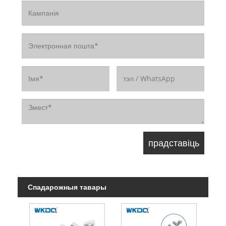
Спадарожныя тавары