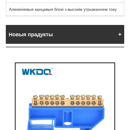
Алюмініевыя канцавыя блокі з высокім утрыманнем току
Новыя прадукты