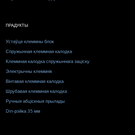
ПРАДУКТЫ
Устаўце клеммны блок
Спружынная клеммная калодка
Клеммная калодка спружыннага заціску
Электрычны клеммнік
Вінтавая клеммная калодка
Шрубавая клеммная калодка
Ручныя абціскныя прылады
Din-рэйка 35 мм