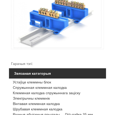
Гарачыя тэгі:
Звязаная катэгорыя
Устаўце клеммны блок
Спружынная клеммная калодка
Клеммная калодка спружыннага заціску
Электрычны клеммнік
Вінтавая клеммная калодка
Шрубавая клеммная калодка
Ручныя абціскныя прылады
Din-рэйка 35 мм