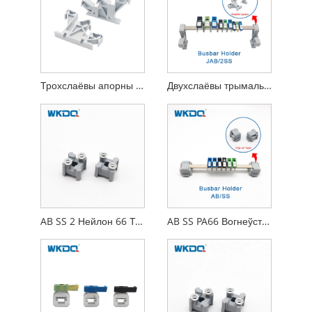
Трохслаёвы апорны кранштэйн для шыны з вогнеўстойлівага нейлону PA66
Двухслаёвы трымальнік для зборных шын, вогнетрывалы нейлон PA66
AB SS 2 Нейлон 66 Трымальнік клеммнай шыны Шэры Вогнеўстойлівы
AB SS PA66 Вогнеўстойлівы трымальнік шыны тэрмінала