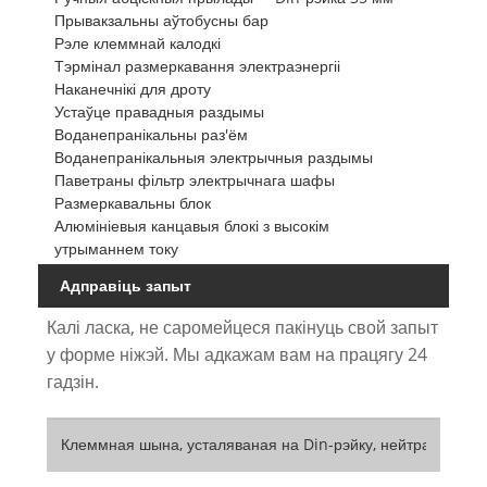
Прывакзальны аўтобусны бар
Рэле клеммнай калодкі
Тэрмінал размеркавання электраэнергіі
Наканечнікі для дроту
Устаўце правадныя раздымы
Воданепранікальны раз'ём
Воданепранікальныя электрычныя раздымы
Паветраны фільтр электрычнага шафы
Размеркавальны блок
Алюмініевыя канцавыя блокі з высокім
утрыманнем току
Адправіць запыт
Калі ласка, не саромейцеся пакінуць свой запыт
у форме ніжэй. Мы адкажам вам на працягу 24
гадзін.