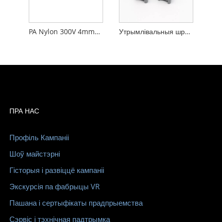
PA Nylon 300V 4mm2 AKG Шынная клеммавая калодка Шрубавае злучэнне
Утрымлівальныя шрубавыя клеммныя блокі шыноўстойлівых вогнеўстойлівых шэрага колеру
ПРА НАС
Профіль Кампаніі
Шоў майстэрні
Гісторыя і развіццё кампаніі
Экскурсія па фабрыцы VR
Пашана і сертыфікаты прадпрыемства
Сэрвіс і тэхнічная падтрымка