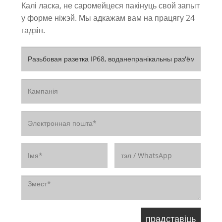
Калі ласка, не саромейцеся пакінуць свой запыт
у форме ніжэй. Мы адкажам вам на працягу 24
гадзін.