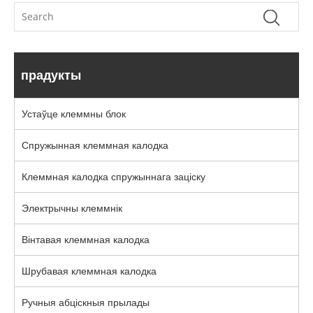
прадукты
Устаўце клеммны блок
Спружынная клеммная калодка
Клеммная калодка спружыннага заціску
Электрычны клеммнік
Вінтавая клеммная калодка
Шрубавая клеммная калодка
Ручныя абціскныя прылады