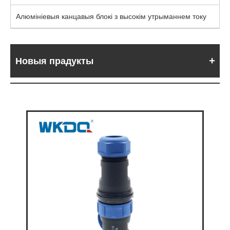
Алюмініевыя канцавыя блокі з высокім утрыманнем току
Новыя прадукты