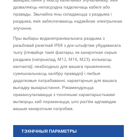
дазваляюць непасрэдна падключаць кабелі або
правады. Звычайна яны складаюцца з раздыма і
раздыма, якія забяспечваюць надзейнае электрычнае
злучэнне.
Пры выбары воданепранікальнага раздыма з
разьбовай разеткай IP68 з док-штыфтам убудаванага
тыпу ўлічвайце такія фактары, як канкрэтная серыя
раздыма (напрыклад, M12, M16, M23), колькасць
кантактаў, неабходных для вашага прымянення,
сумяшчальнасць калібру правадоў і любыя
дадатковыя патрабаванні, характэрныя для вашага
выпадку выкарыстання. Рэкамендуецца
пракансультавацца з тэхнічнымі характарыстыкамі
вытворцы, каб пераканацца, што раз'ём адпавядае
вашым канкрэтным патрэбам.
ТЭХНІЧНЫЯ ПАРАМЕТРЫ
Сч