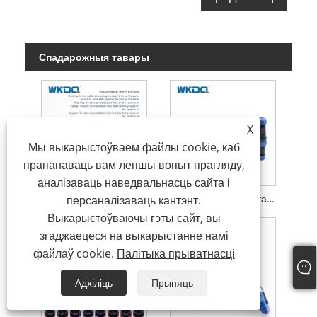
Спадарожныя тавары
X
Мы выкарыстоўваем файлы cookie, каб
прапанаваць вам лепшы вопыт прагляду,
аналізаваць наведвальнасць сайта і
Круглая шматполюсная разетка Воданепранікальны раз'ём Wk29 Кабель з квадратнай разьбой Sp29
Sp Разьбовая муфта Воданепранікальны раз'ём Wk21 Задняя гайка Штыфт Мужчынскі і жаночы кабель
персаналізаваць кантэнт.
Выкарыстоўваючы гэты сайт, вы
згаджаецеся на выкарыстанне намі
файлаў cookie.
Палітыка прыватнасці
Адхіліць
Прыняць