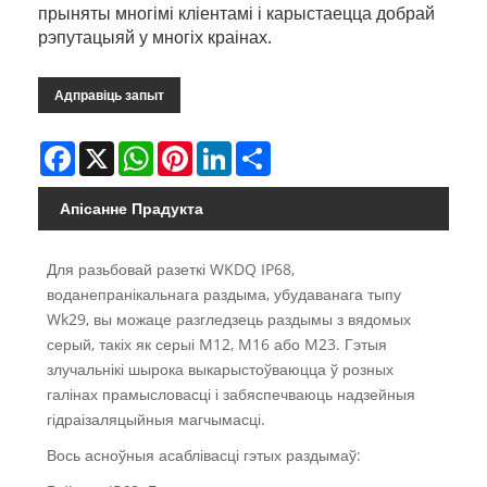
прыняты многімі кліентамі і карыстаецца добрай
рэпутацыяй у многіх краінах.
Адправіць запыт
Facebook
X
WhatsApp
Pinterest
LinkedIn
Share
Апісанне Прадукта
Для разьбовай разеткі WKDQ IP68,
воданепранікальнага раздыма, убудаванага тыпу
Wk29, вы можаце разгледзець раздымы з вядомых
серый, такіх як серыі M12, M16 або M23. Гэтыя
злучальнікі шырока выкарыстоўваюцца ў розных
галінах прамысловасці і забяспечваюць надзейныя
гідраізаляцыйныя магчымасці.
Вось асноўныя асаблівасці гэтых раздымаў: