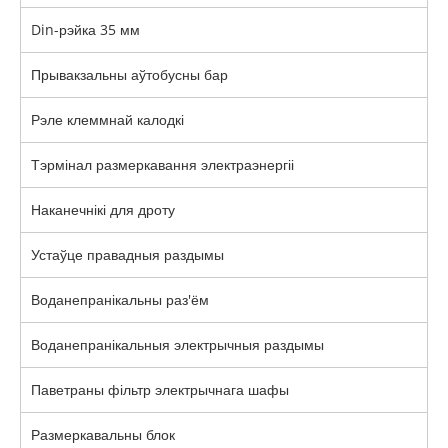
Din-рэйка 35 мм
Прывакзальны аўтобусны бар
Рэле клеммнай калодкі
Тэрмінал размеркавання электраэнергіі
Наканечнікі для дроту
Устаўце правадныя раздымы
Воданепранікальны раз'ём
Воданепранікальныя электрычныя раздымы
Паветраны фільтр электрычнага шафы
Размеркавальны блок