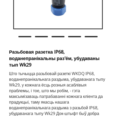
Разьбовая разетка IP68,
воданепранікальны раз'ём, убудаваны
тып Wk29
Што тычыцца разьбовай разеткі WKDQ IP68,
воданепранікальнага раздыма, убудаванага тыпу
Wk29, у кожнага ёсць розныя асаблівыя
праблемы, і тое, што мы робім, - гэта
максымізаваць патрабаванні кожнага кліента да
прадукцыі, таму якасць нашага
воданепранікальнага раздыма з разьбой IP68,
убудаванага тыпу Wk29 Док-штыфт быў добра