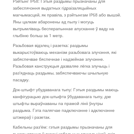
Рэйтынг IP68: Гэтыя раздымы прызначаны для
забеспячэння выдатных гідраізаляцыйных
магчымасцей, як правіла, з рэйтынгам IP68 або вышэй.
Яны цалкам абаронены ад пылу і могуць
вытрымліваць бесперапыннае апусканне ў ваду на
глыбіню больш за 1 метр.
Разьбовая відэлец і разетка: раздымы
выкарыстоўваюць механізм разьбовага злучэння, які
забяспечвае бяспечнае і надзейнае злучэнне.
Разьбовая канструкцыя дазваляе лёгка злучыць і
раз'яднаць раздымы, забяспечваючы шчыльную
пасадку.
Док-штыфт убудаванага тыпу: Гэтыя раздымы маюць
канфігурацыю док-штыфта ўбудаванага тыпу, дзе
штыфты выраўнаваны па прамой лініі ўнутры
раздыма. Гэта палягчае падключэнне і адключэнне
штэкераў і разетак.
Кабельны раз'ём: гэтыя раздымы прызначаны для
выкарыстання ў якасці кабельных злучальнікаў, якія