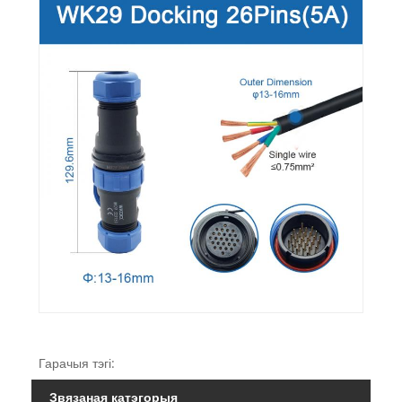
Гарачыя тэгі:
Звязаная катэгорыя