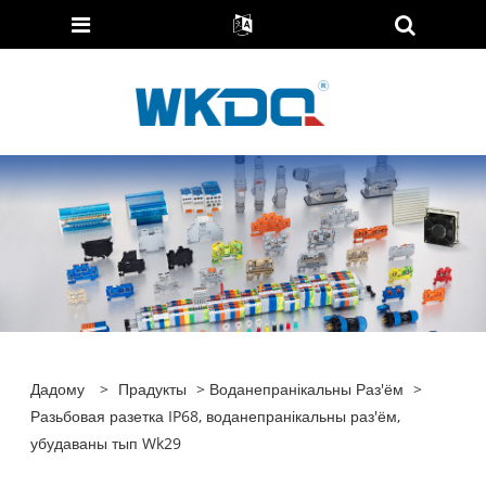
Дадому
>
Прадукты
>
Воданепранікальны Раз'ём
>
Разьбовая разетка IP68, воданепранікальны раз'ём,
убудаваны тып Wk29