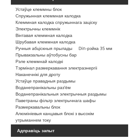
Устаўце клеммны блок
Спружынная клеммная калодка
Клеммная калодка спружыннага заціску
Электрычны клеммнік
Вінтавая клеммная калодка
Шрубавая клеммная калодка
Ручныя абціскныя прылады
Din-рэйка 35 мм
Прывакзальны аўтобусны бар
Рэле клеммнай калодкі
Тэрмінал размеркавання электраэнергіі
Наканечнікі для дроту
Устаўце правадныя раздымы
Воданепранікальны раз'ём
Воданепранікальныя электрычныя раздымы
Паветраны фільтр электрычнага шафы
Размеркавальны блок
Алюмініевыя канцавыя блокі з высокім
утрыманнем току
Адправіць запыт