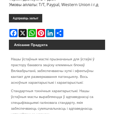
Умовы аплаты: T/T, Paypal, Western Union і г.д
Адправіць запыт
Facebook
X
WhatsApp
Pinterest
LinkedIn
Share
Апісанне Прадукта
Нашы ўстаўныя масткі прызначаныя для ўстаўкі ў
прастору бакавога заціску клеммных блокаў
Вялікабрытаніі, забяспечваючы хуткі і эфектыўны
кантакт для размеркавання патэнцыялу. Вось
асноўныя характарыстыкі і характарыстыкі:
Стандартныя тэхнічныя характарыстыкі: Нашы
ўстаўныя масты вырабляюцца ў адпаведнасці са
спецыфікацыямі галіновага стандарту, якія
забяспечваюць сумяшчальнасць і адпаведнасць