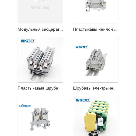
Модульныя засцерагальнікі з засцерагальнікамі кантактуюць 1000V / 232A
Пластыкавы нейлон PA66 V0 Электрычная мантажная панэль, усталяваная праз шрубавую клетку
Пластыкавыя шрубавыя клеммныя калодкі Тыпы Din-рэйкі Засцерагальнік JUK 2,5 мм
Шрубавы электрычны клеммнік для DIN-рэйкі, усталяваны на панэлі