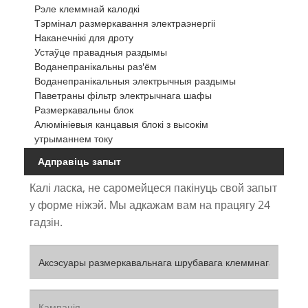
Рэле клеммнай калодкі
Тэрмінал размеркавання электраэнергіі
Наканечнікі для дроту
Устаўце правадныя раздымы
Воданепранікальны раз'ём
Воданепранікальныя электрычныя раздымы
Паветраны фільтр электрычнага шафы
Размеркавальны блок
Алюмініевыя канцавыя блокі з высокім
утрыманнем току
Адправіць запыт
Калі ласка, не саромейцеся пакінуць свой запыт
у форме ніжэй. Мы адкажам вам на працягу 24
гадзін.