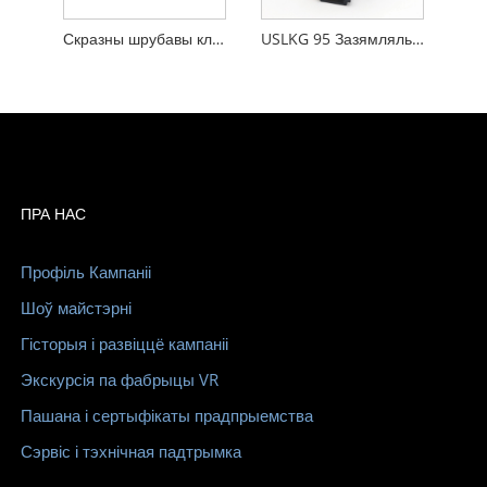
Скразны шрубавы клеммнік, усталяваны на ўсталявальнай панэлі з пластыкавага нейлону PA66
USLKG 95 Зазямляльны клеммны блок Устаноўка на Din-рэйку 95 мм²
ПРА НАС
Профіль Кампаніі
Шоў майстэрні
Гісторыя і развіццё кампаніі
Экскурсія па фабрыцы VR
Пашана і сертыфікаты прадпрыемства
Сэрвіс і тэхнічная падтрымка