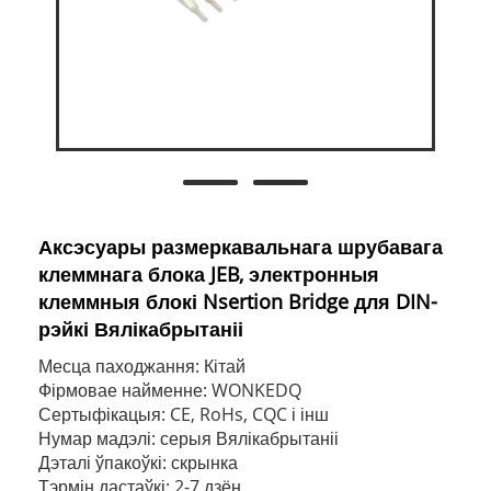
Аксэсуары размеркавальнага шрубавага
клеммнага блока JEB, электронныя
клеммныя блокі Nsertion Bridge для DIN-
рэйкі Вялікабрытаніі
Месца паходжання: Кітай
Фірмовае найменне: WONKEDQ
Сертыфікацыя: CE, RoHs, CQC і інш
Нумар мадэлі: серыя Вялікабрытаніі
Дэталі ўпакоўкі: скрынка
Тэрмін дастаўкі: 2-7 дзён