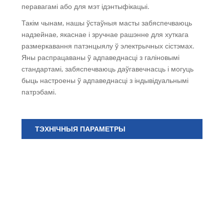
перавагамі або для мэт ідэнтыфікацыі.
Такім чынам, нашы ўстаўныя масты забяспечваюць
надзейнае, якаснае і зручнае рашэнне для хуткага
размеркавання патэнцыялу ў электрычных сістэмах.
Яны распрацаваны ў адпаведнасці з галіновымі
стандартамі, забяспечваюць даўгавечнасць і могуць
быць настроены ў адпаведнасці з індывідуальнымі
патрэбамі.
ТЭХНІЧНЫЯ ПАРАМЕТРЫ
Ну
ма
тэ
JUK
JU