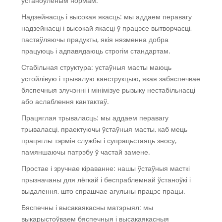
устаноўленым нормам.
Надзейнасць і высокая якасць: мы аддаем перавагу
надзейнасці і высокай якасці ў працэсе вытворчасці,
пастаўляючы прадукты, якія нязменна добра
працуюць і адпавядаюць строгім стандартам.
Стабільная структура: устаўныя масты маюць
устойлівую і трывалую канструкцыю, якая забяспечвае
бяспечныя злучэнні і мінімізуе рызыку нестабільнасці
або аслаблення кантактаў.
Працяглая трываласць: мы аддаем перавагу
трываласці, праектуючы ўстаўныя масты, каб мець
працяглы тэрмін службы і супрацьстаяць зносу,
памяншаючы патрэбу ў частай замене.
Простае і зручнае кіраванне: нашы ўстаўныя масткі
прызначаны для лёгкай і беспраблемнай ўстаноўкі і
выдалення, што спрашчае агульны працэс працы.
Бяспечны і высакаякасны матэрыял: мы
выкарыстоўваем бяспечныя і высакаякасныя