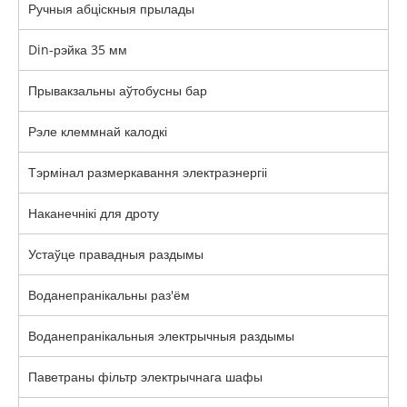
Ручныя абціскныя прылады
Din-рэйка 35 мм
Прывакзальны аўтобусны бар
Рэле клеммнай калодкі
Тэрмінал размеркавання электраэнергіі
Наканечнікі для дроту
Устаўце правадныя раздымы
Воданепранікальны раз'ём
Воданепранікальныя электрычныя раздымы
Паветраны фільтр электрычнага шафы