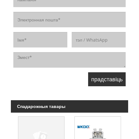
Спадарожныя тавары