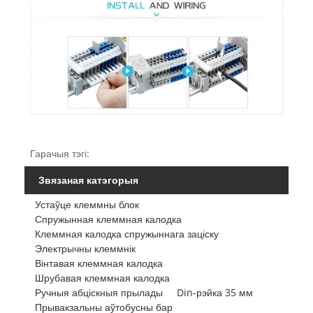
Гарачыя тэгі:
Звязаная катэгорыя
Устаўце клеммны блок
Спружынная клеммная калодка
Клеммная калодка спружыннага заціску
Электрычны клеммнік
Вінтавая клеммная калодка
Шрубавая клеммная калодка
Ручныя абціскныя прылады
Din-рэйка 35 мм
Прывакзальны аўтобусны бар