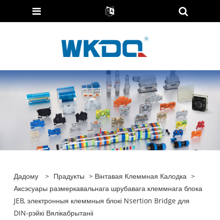
Дадому
>
Прадукты
>
Вінтавая Клеммная Калодка
>
Аксэсуары размеркавальнага шрубавага клеммнага блока
JEB, электронныя клеммныя блокі Nsertion Bridge для
DIN-рэйкі Вялікабрытаніі