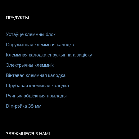
ПРАДУКТЫ
Устаўце клеммны блок
Спружынная клеммная калодка
Клеммная калодка спружыннага заціску
Электрычны клеммнік
Вінтавая клеммная калодка
Шрубавая клеммная калодка
Ручныя абціскныя прылады
Din-рэйка 35 мм
ЗВЯЖЫЦЕСЯ З НАМІ