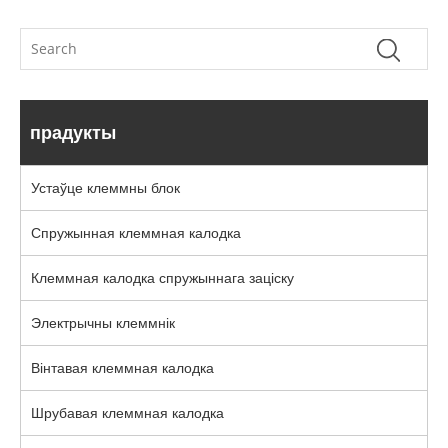
прадукты
Устаўце клеммны блок
Спружынная клеммная калодка
Клеммная калодка спружыннага заціску
Электрычны клеммнік
Вінтавая клеммная калодка
Шрубавая клеммная калодка