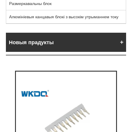
Размеркавальны блок
Алюмініевыя канцавыя блокі з высокім утрыманнем току
Новыя прадукты