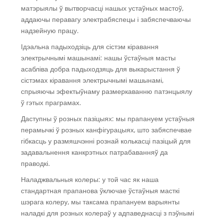
матэрыялы ў вытворчасці нашых устаўных мастоў,
аддаючы перавагу электрабяспецы і забяспечваючы
надзейную працу.
Ідэальна падыходзіць для сістэм кіравання
электрычнымі машынамі: нашы ўстаўныя масты
асабліва добра падыходзяць для выкарыстання ў
сістэмах кіравання электрычнымі машынамі,
спрыяючы эфектыўнаму размеркаванню патэнцыялу
ў гэтых праграмах.
Даступны ў розных пазіцыях: мы прапануем устаўныя
перамычкі ў розных канфігурацыях, што забяспечвае
гібкасць у размяшчэнні рознай колькасці пазіцый для
задавальнення канкрэтных патрабаванняў да
праводкі.
Наладжвальныя колеры: у той час як наша
стандартная прапанова ўключае ўстаўныя масткі
шэрага колеру, мы таксама прапануем варыянты
наладкі для розных колераў у адпаведнасці з пэўнымі